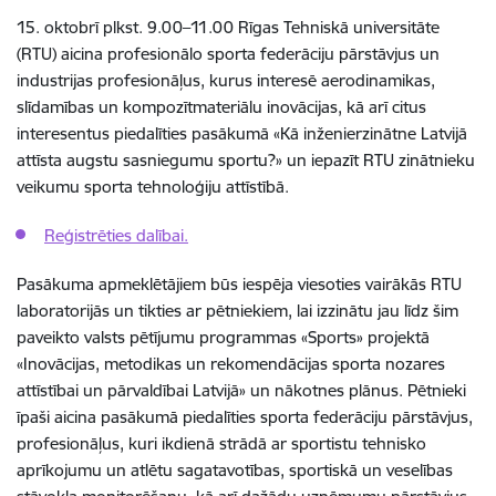
15. oktobrī plkst. 9.00–11.00 Rīgas Tehniskā universitāte
(RTU) aicina profesionālo sporta federāciju pārstāvjus un
industrijas profesionāļus, kurus interesē aerodinamikas,
slīdamības un kompozītmateriālu inovācijas, kā arī citus
interesentus piedalīties pasākumā «Kā inženierzinātne Latvijā
attīsta augstu sasniegumu sportu?» un iepazīt RTU zinātnieku
veikumu sporta tehnoloģiju attīstībā.
Reģistrēties dalībai.
Pasākuma apmeklētājiem būs iespēja viesoties vairākās RTU
laboratorijās un tikties ar pētniekiem, lai izzinātu jau līdz šim
paveikto valsts pētījumu programmas «Sports» projektā
«Inovācijas, metodikas un rekomendācijas sporta nozares
attīstībai un pārvaldībai Latvijā» un nākotnes plānus. Pētnieki
īpaši aicina pasākumā piedalīties sporta federāciju pārstāvjus,
profesionāļus, kuri ikdienā strādā ar sportistu tehnisko
aprīkojumu un atlētu sagatavotības, sportiskā un veselības