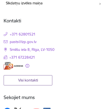
Sīkdatņu izvēles maiņa
Kontakti
+371 62801521
E-pasts:
pasts@lzp.gov.lv
Smilšu iela 8, Rīga, LV-1050
+371 67228421
Visi kontakti
Sekojiet mums