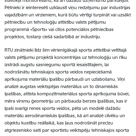
stāvokļa monitorēšanu, kā arī dažādu uzņēmumu pārstāvjus.
Pētnieki ir ieinteresēti uzklausīt viņu redzējumu par industrijas
vajadzībām un virzieniem, kurā būtu vērtīgi turpināt vai uzsākt
pētniecību un tehnoloģiju attīstību valsts pētījumu
programmā «Sports» vai citos potenciālos pētniecības
projektos, tostarp ciešā sadarbībā ar industriju.
RTU zinātnieki līdz šim vērienīgākajā sporta attīstībai veltītajā
valsts pētījumu projektā koncentrējas uz tehnoloģiju un rīku
izstrādi augstu sasniegumu sportā iesaistītajiem, lai
nodrošinātu tehniskajos sporta veidos nepieciešamā
aprīkojuma materiālu īpašību pārbaudi un uzlabošanu. Viņi
analizē augstas veiktspējas materiālus un to dinamiskās
īpašības, attīsta kompozītmateriālus sporta aprīkojuma būvei,
mēra virsmu ģeometriju un pārbauda berzes īpašības, kas ir
īpaši svarīgi renes sporta veidos, pēta un modelē dažādu
materiālu aerodinamiskās īpašības, kā arī analizē cilvēku un
objektu kustību reāllaikā, kas ļaus nodrošināt precīzu
atgriezenisko saiti par sportistu veiktspēju tehniskajos sporta