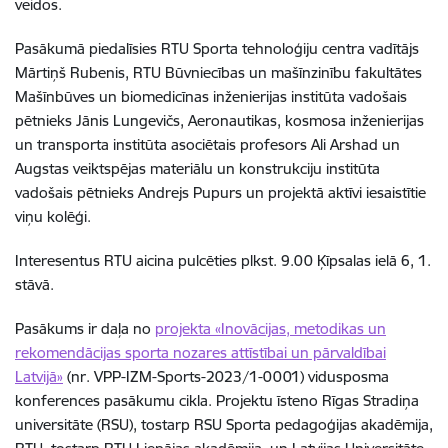
veidos.
Pasākumā piedalīsies RTU Sporta tehnoloģiju centra vadītājs
Mārtiņš Rubenis, RTU Būvniecības un mašīnzinību fakultātes
Mašīnbūves un biomedicīnas inženierijas institūta vadošais
pētnieks Jānis Lungevičs, Aeronautikas, kosmosa inženierijas
un transporta institūta asociētais profesors Ali Arshad un
Augstas veiktspējas materiālu un konstrukciju institūta
vadošais pētnieks Andrejs Pupurs un projektā aktīvi iesaistītie
viņu kolēģi.
Interesentus RTU aicina pulcēties plkst. 9.00 Ķīpsalas ielā 6, 1.
stāvā.
Pasākums ir daļa no
projekta «Inovācijas, metodikas un
rekomendācijas sporta nozares attīstībai un pārvaldībai
Latvijā»
(nr. VPP-IZM-Sports-2023/1-0001) vidusposma
konferences pasākumu cikla. Projektu īsteno Rīgas Stradiņa
universitāte (RSU), tostarp RSU Sporta pedagoģijas akadēmija,