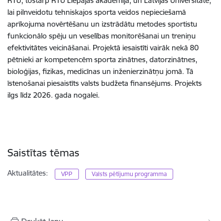
RTU, tostarp RTU Liepājas akadēmija, un Latvijas Universitāte,
lai pilnveidotu tehniskajos sporta veidos nepieciešamā
aprīkojuma novērtēšanu un izstrādātu metodes sportistu
funkcionālo spēju un veselības monitorēšanai un treniņu
efektivitātes veicināšanai. Projektā iesaistīti vairāk nekā 80
pētnieki ar kompetencēm sporta zinātnes, datorzinātnes,
bioloģijas, fizikas, medicīnas un inženierzinātņu jomā. Tā
īstenošanai piesaistīts valsts budžeta finansējums. Projekts
ilgs līdz 2026. gada nogalei.
Saistītas tēmas
Aktualitātes:
VPP
Valsts pētījumu programma