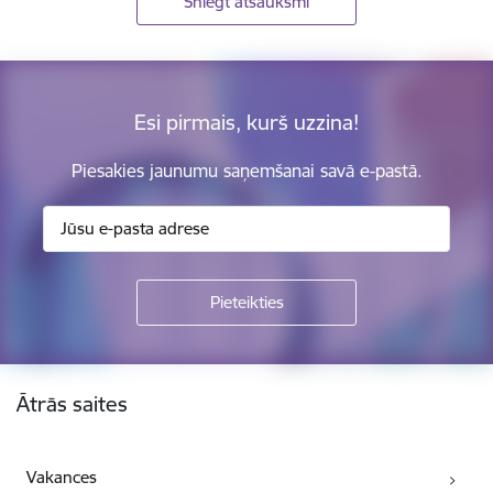
Sniegt atsauksmi
Esi pirmais, kurš uzzina!
Piesakies jaunumu saņemšanai savā e-pastā.
Kājene
Ātrās saites
Vakances