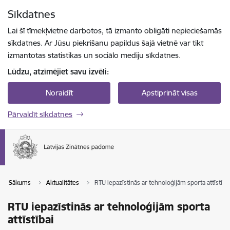
Pāriet uz lapas saturu
Sīkdatnes
Spied
lai meklētu
Enter
Lai šī tīmekļvietne darbotos, tā izmanto obligāti nepieciešamās
sīkdatnes. Ar Jūsu piekrišanu papildus šajā vietnē var tikt
izmantotas statistikas un sociālo mediju sīkdatnes.
Lūdzu, atzīmējiet savu izvēli:
Noraidīt
Apstiprināt visas
Pārvaldīt sīkdatnes
Sākums
Aktualitātes
RTU iepazīstinās ar tehnoloģijām sporta attīstība
RTU iepazīstinās ar tehnoloģijām sporta
attīstībai