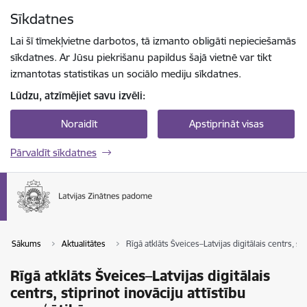
Pāriet uz lapas saturu
Sīkdatnes
Spied
lai meklētu
Enter
Lai šī tīmekļvietne darbotos, tā izmanto obligāti nepieciešamās
sīkdatnes. Ar Jūsu piekrišanu papildus šajā vietnē var tikt
izmantotas statistikas un sociālo mediju sīkdatnes.
Lūdzu, atzīmējiet savu izvēli:
Noraidīt
Apstiprināt visas
Pārvaldīt sīkdatnes
Sākums
Aktualitātes
Rīgā atklāts Šveices–Latvijas digitālais centrs, st
Rīgā atklāts Šveices–Latvijas digitālais
centrs, stiprinot inovāciju attīstību