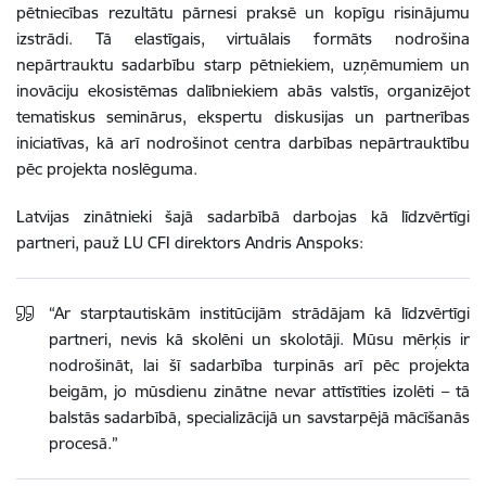
pētniecības rezultātu pārnesi praksē un kopīgu risinājumu
izstrādi. Tā elastīgais, virtuālais formāts nodrošina
nepārtrauktu sadarbību starp pētniekiem, uzņēmumiem un
inovāciju ekosistēmas dalībniekiem abās valstīs, organizējot
tematiskus seminārus, ekspertu diskusijas un partnerības
iniciatīvas, kā arī nodrošinot centra darbības nepārtrauktību
pēc projekta noslēguma.
Latvijas zinātnieki šajā sadarbībā darbojas kā līdzvērtīgi
partneri, pauž LU CFI direktors Andris Anspoks:
“Ar starptautiskām institūcijām strādājam kā līdzvērtīgi
partneri, nevis kā skolēni un skolotāji. Mūsu mērķis ir
nodrošināt, lai šī sadarbība turpinās arī pēc projekta
beigām, jo mūsdienu zinātne nevar attīstīties izolēti – tā
balstās sadarbībā, specializācijā un savstarpējā mācīšanās
procesā.”