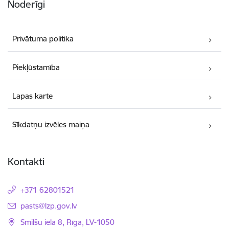
Noderīgi
Privātuma politika
Piekļūstamība
Lapas karte
Sīkdatņu izvēles maiņa
Kontakti
+371 62801521
E-pasts:
pasts@lzp.gov.lv
Smilšu iela 8, Rīga, LV-1050