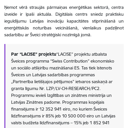
Ņemot vērā straujās pārmaiņas enerģētikas sektorā, centra
izveide ir īpaši aktuāla. Digitālais centrs sniedz praktisku
ieguldījumu Latvijas inovāciju kapacitātes stiprināšanā un
enerģētiskās noturības veicināšanā, vienlaikus padziļinot
sadarbību ar Šveici stratēģiski nozīmīgā jomā.
Par “LACISE” projektu
“LACISE” projektu atbalsta
Šveices programma “Swiss Contribution” ekonomisko
un sociālo atšķirību mazināšanai ES. Tas tiek īstenots
Šveices un Latvijas sadarbības programmas
„Partnerība lietišķajos pētījumos” ietvaros saskaņā ar
granta līgumu Nr. LZP/LV-CH-RESEARCH/PC2.
Programmu ievieš Izglītības un zinātnes ministrija un
Latvijas Zinātnes padome. Programmas kopējais
finansējums ir 12 352 941 eiro, no kuriem Šveices
līdzfinansējums ir 85% jeb 10 500 000 eiro un Latvijas
valsts budžeta līdzfinansējums – 15% jeb 1 852 941