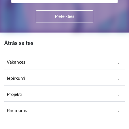
Kājene
Ātrās saites
Vakances
Iepirkumi
Projekti
Par mums