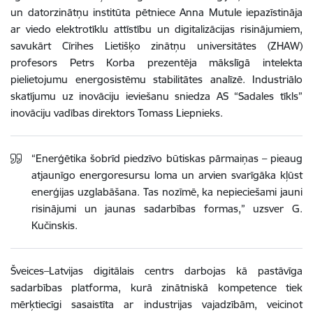
un datorzinātņu institūta pētniece Anna Mutule iepazīstināja
ar viedo elektrotīklu attīstību un digitalizācijas risinājumiem,
savukārt Cīrihes Lietišķo zinātņu universitātes (ZHAW)
profesors Petrs Korba prezentēja mākslīgā intelekta
pielietojumu energosistēmu stabilitātes analīzē. Industriālo
skatījumu uz inovāciju ieviešanu sniedza AS “Sadales tīkls”
inovāciju vadības direktors Tomass Liepnieks.
“Enerģētika šobrīd piedzīvo būtiskas pārmaiņas – pieaug
atjaunīgo energoresursu loma un arvien svarīgāka kļūst
enerģijas uzglabāšana. Tas nozīmē, ka nepieciešami jauni
risinājumi un jaunas sadarbības formas,” uzsver G.
Kučinskis.
Šveices–Latvijas digitālais centrs darbojas kā pastāvīga
sadarbības platforma, kurā zinātniskā kompetence tiek
mērķtiecīgi sasaistīta ar industrijas vajadzībām, veicinot