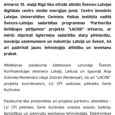
ietvaros 15. maijā Rīgā tika oficiāli atklāts Šveices–Latvijas
digitālais centrs viedās enerģijas jomā. Centrs izveidots
Latvijas Universitātes Cietvielu fizikas institūta vadītā
Šveices–Latvijas sadarbības programmas “Partnerība
lietišķajos pētījumos” projekta “LACISE” ietvaros, ar
mērķi stiprināt ilgtermiņa sadarbību starp pētniecību,
inovāciju uzņēmumiem un industriju Latvijā un Šveicē, kā
arī paātrināt jaunu tehnoloģiju attīstību un ieviešanu
praksē.
Atklāšanas pasākumā klātesošos uzrunāja Šveices
Konfederācijas vēstniece Latvijā, Lietuvā un Igaunijā Anja
Zobriste-Rentenāra (
Anja Zobrist Rentenaa
r), kā arī “LACISE”
projekta koordinators, LU CFI vadošais pētnieks Gints
Kučinskis.
Pasākumā tika prezentētas arī projekta partneru aktivitātes –
LU CFI pētnieks Gints Kučinskis sniedza ieskatu bateriju
ilgmūžības un ūdeņraža iegūšanas tehnoloģijās, Elektronikas