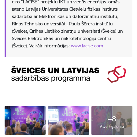
eiro.“LACISE” projektu IKT un viedās enerģijas jomās
īsteno Latvijas Universitātes Cietvielu fizikas institūts
sadarbībā ar Elektronikas un datorzinātņu institūtu,
Rīgas Tehnisko universitāti, Paula Šērera institūtu
(Šveice), Cīrihes Lietišķo zinātņu universitāti (Šveice) un
Šveices Elektronikas un mikrotehnoloģiju centru
(Šveice). Vairāk informācijas:
www.lacise.com
+8
Atvērt galeriju