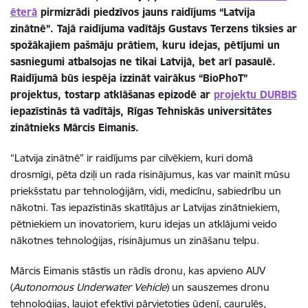
ēterā
pirmizrādi piedzīvos jauns raidījums “Latvija
zinātnē”. Tajā raidījuma vadītājs Gustavs Terzens tiksies ar
spožākajiem pašmāju prātiem, kuru idejas, pētījumi un
sasniegumi atbalsojas ne tikai Latvijā, bet arī pasaulē.
Raidījumā būs iespēja izzināt vairākus “BioPhoT”
projektus, tostarp atklāšanas epizodē ar
projektu DURBIS
iepazīstinās tā vadītājs, Rīgas Tehniskās universitātes
zinātnieks Mārcis Eimanis.
“Latvija zinātnē” ir raidījums par cilvēkiem, kuri domā
drosmīgi, pēta dziļi un rada risinājumus, kas var mainīt mūsu
priekšstatu par tehnoloģijām, vidi, medicīnu, sabiedrību un
nākotni. Tas iepazīstinās skatītājus ar Latvijas zinātniekiem,
pētniekiem un inovatoriem, kuru idejas un atklājumi veido
nākotnes tehnoloģijas, risinājumus un zināšanu telpu.
Mārcis Eimanis stāstīs un rādīs dronu, kas apvieno AUV
(
Autonomous Underwater Vehicle
) un sauszemes dronu
tehnoloģijas, ļaujot efektīvi pārvietoties ūdenī, caurulēs,