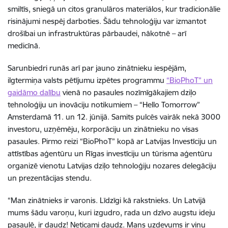
smiltīs, sniegā un citos granulāros materiālos, kur tradicionālie
risinājumi nespēj darboties. Šādu tehnoloģiju var izmantot
drošībai un infrastruktūras pārbaudei, nākotnē – arī
medicīnā.
Sarunbiedri runās arī par jauno zinātnieku iespējām,
ilgtermiņa valsts pētījumu izpētes programmu
“BioPhoT” un
gaidāmo dalību
vienā no pasaules nozīmīgākajiem dziļo
tehnoloģiju un inovāciju notikumiem – “Hello Tomorrow”
Amsterdamā 11. un 12. jūnijā. Samits pulcēs vairāk nekā 3000
investoru, uzņēmēju, korporāciju un zinātnieku no visas
pasaules. Pirmo reizi “BioPhoT” kopā ar Latvijas Investīciju un
attīstības aģentūru un Rīgas investīciju un tūrisma aģentūru
organizē vienotu Latvijas dziļo tehnoloģiju nozares delegāciju
un prezentācijas stendu.
“Man zinātnieks ir varonis. Līdzīgi kā rakstnieks. Un Latvijā
mums šādu varoņu, kuri izgudro, rada un dzīvo augstu ideju
pasaulē, ir daudz! Neticami daudz. Mans uzdevums ir viņu