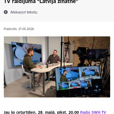
TV raidījumā “Latvija zinātnē”
Atskaņot tekstu
Publicēts: 27.05.2026.
Jau šo ceturtdien, 28. maijā, plkst. 20.00
Radio SWH TV