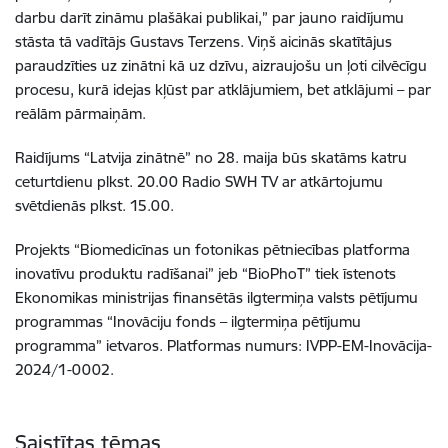
darbu darīt zināmu plašākai publikai,” par jauno raidījumu
stāsta tā vadītājs Gustavs Terzens. Viņš aicinās skatītājus
paraudzīties uz zinātni kā uz dzīvu, aizraujošu un ļoti cilvēcīgu
procesu, kurā idejas kļūst par atklājumiem, bet atklājumi – par
reālām pārmaiņām.
Raidījums “Latvija zinātnē” no 28. maija būs skatāms katru
ceturtdienu plkst. 20.00 Radio SWH TV ar atkārtojumu
svētdienās plkst. 15.00.
Projekts “Biomedicīnas un fotonikas pētniecības platforma
inovatīvu produktu radīšanai” jeb “BioPhoT” tiek īstenots
Ekonomikas ministrijas finansētās ilgtermiņa valsts pētījumu
programmas “Inovāciju fonds – ilgtermiņa pētījumu
programma” ietvaros. Platformas numurs: IVPP-EM-Inovācija-
2024/1-0002.
Saistītas tēmas