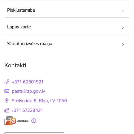
Piekļūstamība
Lapas karte
Sīkdatņu izvēles maiņa
Kontakti
+371 62801521
E-pasts:
pasts@lzp.gov.lv
Smilšu iela 8, Rīga, LV-1050
+371 67228421