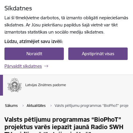
Pāriet uz lapas saturu
Sīkdatnes
Spied
lai meklētu
Enter
Lai šī tīmekļvietne darbotos, tā izmanto obligāti nepieciešamās
sīkdatnes. Ar Jūsu piekrišanu papildus šajā vietnē var tikt
izmantotas statistikas un sociālo mediju sīkdatnes.
Lūdzu, atzīmējiet savu izvēli:
Noraidīt
Apstiprināt visas
Pārvaldīt sīkdatnes
Sākums
Aktualitātes
Valsts pētījumu programmas “BioPhoT” projektus 
Valsts pētījumu programmas “BioPhoT”
projektus varēs iepazīt jaunā Radio SWH