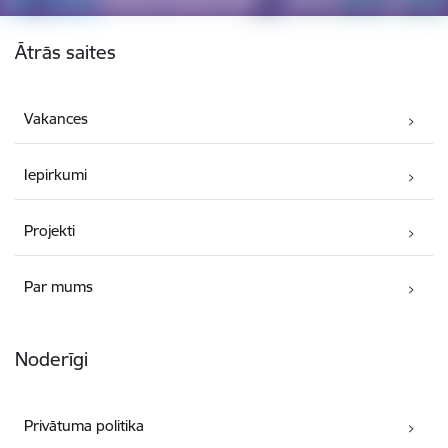
Kājene
Ātrās saites
Vakances
Iepirkumi
Projekti
Par mums
Noderīgi
Privātuma politika