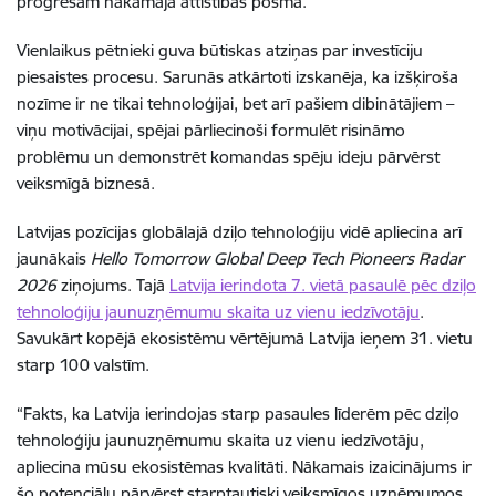
progresam nākamajā attīstības posmā.
Vienlaikus pētnieki guva būtiskas atziņas par investīciju
piesaistes procesu. Sarunās atkārtoti izskanēja, ka izšķiroša
nozīme ir ne tikai tehnoloģijai, bet arī pašiem dibinātājiem –
viņu motivācijai, spējai pārliecinoši formulēt risināmo
problēmu un demonstrēt komandas spēju ideju pārvērst
veiksmīgā biznesā.
Latvijas pozīcijas globālajā dziļo tehnoloģiju vidē apliecina arī
jaunākais
Hello Tomorrow Global Deep Tech Pioneers Radar
2026
ziņojums. Tajā
Latvija ierindota 7. vietā pasaulē pēc dziļo
tehnoloģiju jaunuzņēmumu skaita uz vienu iedzīvotāju
.
Savukārt kopējā ekosistēmu vērtējumā Latvija ieņem 31. vietu
starp 100 valstīm.
“Fakts, ka Latvija ierindojas starp pasaules līderēm pēc dziļo
tehnoloģiju jaunuzņēmumu skaita uz vienu iedzīvotāju,
apliecina mūsu ekosistēmas kvalitāti. Nākamais izaicinājums ir
šo potenciālu pārvērst starptautiski veiksmīgos uzņēmumos,