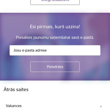
Esi pirmais, kurš uzzina!
Piesakies jaunumu saņemšanai savā e-pastā.
Kājene
Ātrās saites
Vakances