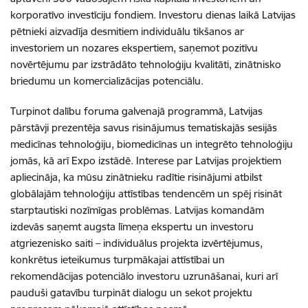
korporatīvo investīciju fondiem. Investoru dienas laikā Latvijas
pētnieki aizvadīja desmitiem individuālu tikšanos ar
investoriem un nozares ekspertiem, saņemot pozitīvu
novērtējumu par izstrādāto tehnoloģiju kvalitāti, zinātnisko
briedumu un komercializācijas potenciālu.
Turpinot dalību foruma galvenajā programmā, Latvijas
pārstāvji prezentēja savus risinājumus tematiskajās sesijās
medicīnas tehnoloģiju, biomedicīnas un integrēto tehnoloģiju
jomās, kā arī Expo izstādē. Interese par Latvijas projektiem
apliecināja, ka mūsu zinātnieku radītie risinājumi atbilst
globālajām tehnoloģiju attīstības tendencēm un spēj risināt
starptautiski nozīmīgas problēmas. Latvijas komandām
izdevās saņemt augsta līmeņa ekspertu un investoru
atgriezenisko saiti – individuālus projekta izvērtējumus,
konkrētus ieteikumus turpmākajai attīstībai un
rekomendācijas potenciālo investoru uzrunāšanai, kuri arī
pauduši gatavību turpināt dialogu un sekot projektu