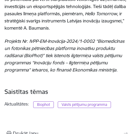
investīcijās un eksportspējīgās tehnoloģijās. Tieši tādēļ dalība
pasaules līmeņa platformās, piemēram,
Hello Tomorrow
, ir
stratēģiski svarīgs instruments Latvijas inovāciju izaugsmei,”
komentē A. Baumanis.
Projekts Nr. IVPP-EM-Inovācija-2024/1-0002 “Biomedicīnas
un fotonikas pētniecības platforma inovatīvu produktu
radīšanai (BioPhot)” tiek īstenots ilgtermiņa valsts pētījumu
programmas “Inovāciju fonds – Ilgtermiņa pētījumu
programma” ietvaros, ko finansē Ekonomikas ministrija.
Saistītas tēmas
Aktualitātes:
Biophot
Valsts pētījumu programma
Drukāt lapu