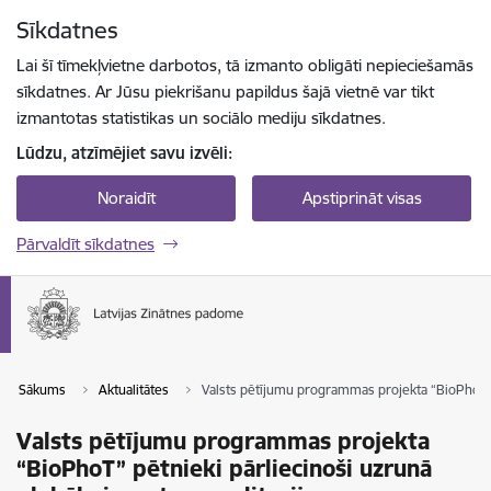
Pāriet uz lapas saturu
Sīkdatnes
Spied
lai meklētu
Enter
Lai šī tīmekļvietne darbotos, tā izmanto obligāti nepieciešamās
sīkdatnes. Ar Jūsu piekrišanu papildus šajā vietnē var tikt
izmantotas statistikas un sociālo mediju sīkdatnes.
Lūdzu, atzīmējiet savu izvēli:
Noraidīt
Apstiprināt visas
Pārvaldīt sīkdatnes
Sākums
Aktualitātes
Valsts pētījumu programmas projekta “BioPhoT” p
Valsts pētījumu programmas projekta
“BioPhoT” pētnieki pārliecinoši uzrunā