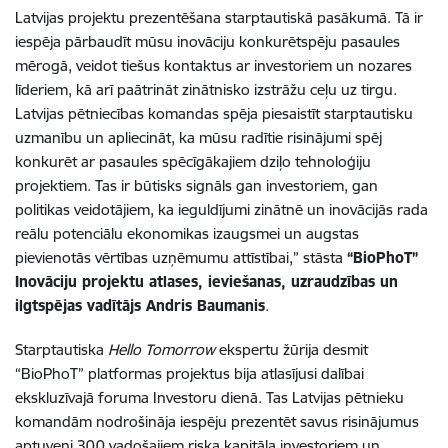
Latvijas projektu prezentēšana starptautiskā pasākumā. Tā ir
iespēja pārbaudīt mūsu inovāciju konkurētspēju pasaules
mērogā, veidot tiešus kontaktus ar investoriem un nozares
līderiem, kā arī paātrināt zinātnisko izstrāžu ceļu uz tirgu.
Latvijas pētniecības komandas spēja piesaistīt starptautisku
uzmanību un apliecināt, ka mūsu radītie risinājumi spēj
konkurēt ar pasaules spēcīgākajiem dziļo tehnoloģiju
projektiem. Tas ir būtisks signāls gan investoriem, gan
politikas veidotājiem, ka ieguldījumi zinātnē un inovācijās rada
reālu potenciālu ekonomikas izaugsmei un augstas
pievienotās vērtības uzņēmumu attīstībai,” stāsta
“BioPhoT”
Inovāciju projektu atlases, ieviešanas, uzraudzības un
ilgtspējas vadītājs Andris Baumanis
.
Starptautiska
Hello Tomorrow
ekspertu žūrija desmit
“BioPhoT” platformas projektus bija atlasījusi dalībai
ekskluzīvajā foruma Investoru dienā. Tas Latvijas pētnieku
komandām nodrošināja iespēju prezentēt savus risinājumus
aptuveni 300 vadošajiem riska kapitāla investoriem un