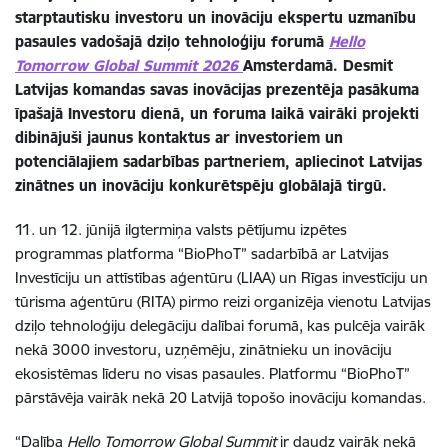
starptautisku investoru un inovāciju ekspertu uzmanību
pasaules vadošajā dziļo tehnoloģiju forumā
Hello
Tomorrow Global Summit 2026
Amsterdamā. Desmit
Latvijas komandas savas inovācijas prezentēja pasākuma
īpašajā Investoru dienā, un foruma laikā vairāki projekti
dibinājuši jaunus kontaktus ar investoriem un
potenciālajiem sadarbības partneriem, apliecinot Latvijas
zinātnes un inovāciju konkurētspēju globālajā tirgū.
11. un 12. jūnijā ilgtermiņa valsts pētījumu izpētes
programmas platforma “BioPhoT” sadarbībā ar Latvijas
Investīciju un attīstības aģentūru (LIAA) un Rīgas investīciju un
tūrisma aģentūru (RITA) pirmo reizi organizēja vienotu Latvijas
dziļo tehnoloģiju delegāciju dalībai forumā, kas pulcēja vairāk
nekā 3000 investoru, uzņēmēju, zinātnieku un inovāciju
ekosistēmas līderu no visas pasaules. Platformu “BioPhoT”
pārstāvēja vairāk nekā 20 Latvijā topošo inovāciju komandas.
“Dalība
Hello Tomorrow Global Summit
ir daudz vairāk nekā