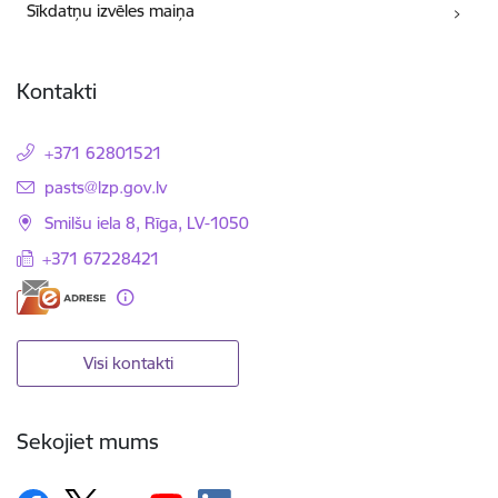
Sīkdatņu izvēles maiņa
Kontakti
+371 62801521
E-pasts:
pasts@lzp.gov.lv
Smilšu iela 8, Rīga, LV-1050
+371 67228421
Visi kontakti
Sekojiet mums