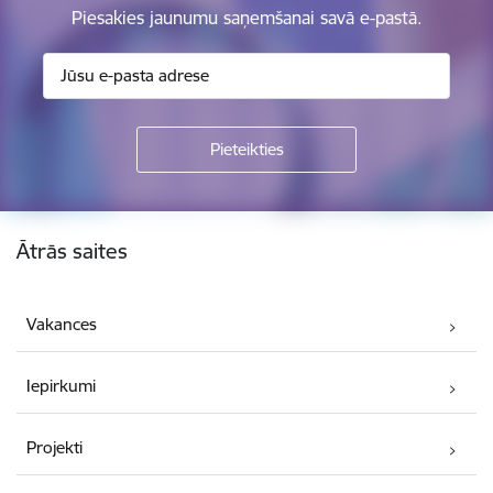
Piesakies jaunumu saņemšanai savā e-pastā.
Kājene
Ātrās saites
Vakances
Iepirkumi
Projekti