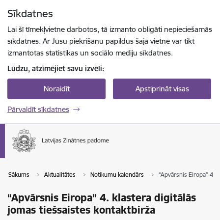
Pāriet uz lapas saturu
Sīkdatnes
Spied
lai meklētu
Enter
Lai šī tīmekļvietne darbotos, tā izmanto obligāti nepieciešamās
sīkdatnes. Ar Jūsu piekrišanu papildus šajā vietnē var tikt
izmantotas statistikas un sociālo mediju sīkdatnes.
Lūdzu, atzīmējiet savu izvēli:
Noraidīt
Apstiprināt visas
Pārvaldīt sīkdatnes
Sākums
Aktualitātes
Notikumu kalendārs
“Apvārsnis Eiropa” 4. k
“Apvārsnis Eiropa” 4. klastera digitālās
jomas tiešsaistes kontaktbirža