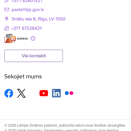
+371 62801521
E-pasts:
pasts@lzp.gov.lv
Smilšu iela 8, Rīga, LV-1050
+371 67228421
Visi kontakti
Sekojiet mums
© 2026 Latvijas Zinātnes padome, publicētā satura visas tiesības aizsargātas.
© 2020 Valsts kanceleja, Tīmekļvietņu vienotās platformas visas tiesības