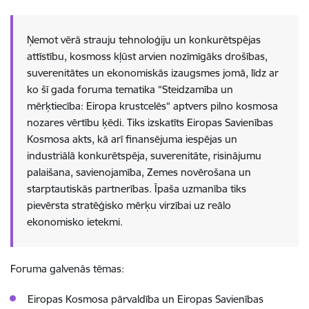
Ņemot vērā strauju tehnoloģiju un konkurētspējas
attīstību, kosmoss kļūst arvien nozīmīgāks drošības,
suverenitātes un ekonomiskās izaugsmes jomā, līdz ar
ko šī gada foruma tematika “Steidzamība un
mērķtiecība: Eiropa krustcelēs“ aptvers pilno kosmosa
nozares vērtību ķēdi. Tiks izskatīts Eiropas Savienības
Kosmosa akts, kā arī finansējuma iespējas un
industriālā konkurētspēja, suverenitāte, risinājumu
palaišana, savienojamība, Zemes novērošana un
starptautiskās partnerības. Īpaša uzmanība tiks
pievērsta stratēģisko mērķu virzībai uz reālo
ekonomisko ietekmi.
Foruma galvenās tēmas:
Eiropas Kosmosa pārvaldība un Eiropas Savienības