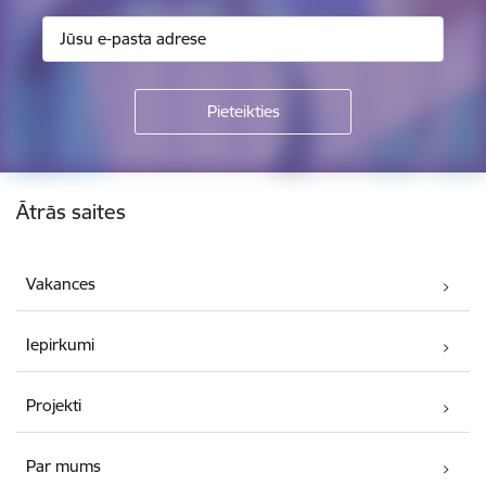
Kājene
Ātrās saites
Vakances
Iepirkumi
Projekti
Par mums