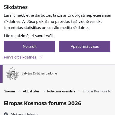
Pāriet uz lapas saturu
Sīkdatnes
Spied
lai meklētu
Enter
Lai šī tīmekļvietne darbotos, tā izmanto obligāti nepieciešamās
sīkdatnes. Ar Jūsu piekrišanu papildus šajā vietnē var tikt
izmantotas statistikas un sociālo mediju sīkdatnes.
Lūdzu, atzīmējiet savu izvēli:
Noraidīt
Apstiprināt visas
Pārvaldīt sīkdatnes
Sākums
Aktualitātes
Notikumu kalendārs
Eiropas Kosmosa for
Eiropas Kosmosa forums 2026
Atskaņot tekstu