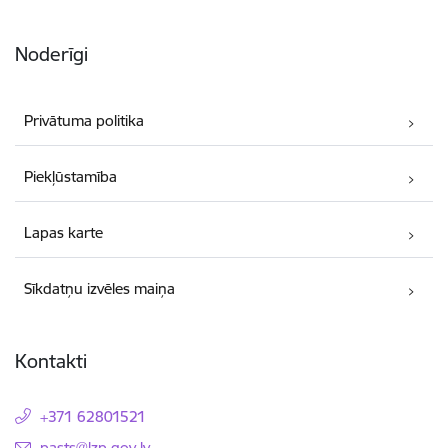
Noderīgi
Privātuma politika
Piekļūstamība
Lapas karte
Sīkdatņu izvēles maiņa
Kontakti
+371 62801521
E-pasts:
pasts@lzp.gov.lv