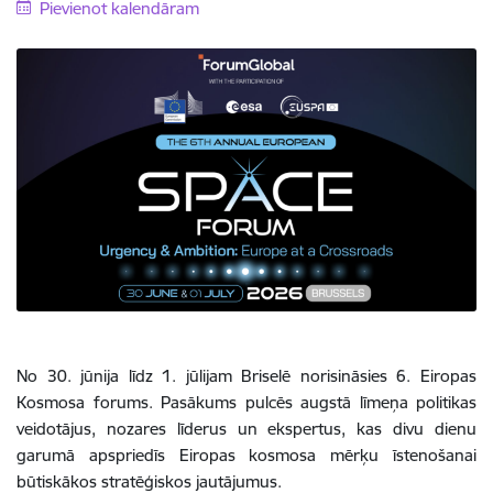
Pievienot kalendāram
No 30. jūnija līdz 1. jūlijam Briselē norisināsies 6. Eiropas
Kosmosa forums. Pasākums pulcēs augstā līmeņa politikas
veidotājus, nozares līderus un ekspertus, kas divu dienu
garumā apspriedīs Eiropas kosmosa mērķu īstenošanai
būtiskākos stratēģiskos jautājumus.