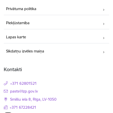
Privātuma politika
Piekļūstamība
Lapas karte
Sīkdatņu izvēles maiņa
Kontakti
+371 62801521
E-pasts:
pasts@lzp.gov.lv
Smilšu iela 8, Rīga, LV-1050
+371 67228421