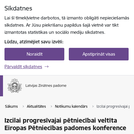
Pāriet uz lapas saturu
Sīkdatnes
Spied
lai meklētu
Enter
Lai šī tīmekļvietne darbotos, tā izmanto obligāti nepieciešamās
sīkdatnes. Ar Jūsu piekrišanu papildus šajā vietnē var tikt
izmantotas statistikas un sociālo mediju sīkdatnes.
Lūdzu, atzīmējiet savu izvēli:
Noraidīt
Apstiprināt visas
Pārvaldīt sīkdatnes
Sākums
Aktualitātes
Notikumu kalendārs
Izcilai progresīvajai 
Izcilai progresīvajai pētniecībai veltīta
Eiropas Pētniecības padomes konference