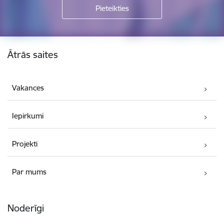
Kājene
Ātrās saites
Vakances
Iepirkumi
Projekti
Par mums
Noderīgi