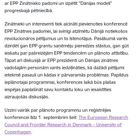
ar EPP Zinātnisko padomi un izpētīt "Dānijas modeli"
progresīvajā pētniecībā.
Zinātnieki un interesenti tiek aicināti pievienoties konferencē
EPP Zinātnes padomei, lai svinīgi atzīmētu Dānijā notiekošos
revolucionāros pētījumus un to īstenotājus. Pasākumā varēs
dzirdēt gan EPP grantu saņēmēju pieredzes stāstus, gan gūt
ieskatu par pašreizējām EPP tendencēm un plānoto attīstību.
Tāpat arī diskusijā ar EPP prezidenti un Dānijas zinātnes
vadošajām personām varēs iedziļināties, kā dažādi pētījumi
ietekmē pasauli un kādas ir pārvaramās problēmas. Papildus
ieplānotajai programmai, konferences laikā būs plašas
iespējas paplašināt savu kontaktu loku un iesaistīties
aizraujošās diskusijās.
Uzzini vairāk par plānoto programmu un reģistrējies
konferencei līdz 1. septembrim šeit:
The European Research
Council and Frontier Research in Denmark – University of
Copenhagen
.