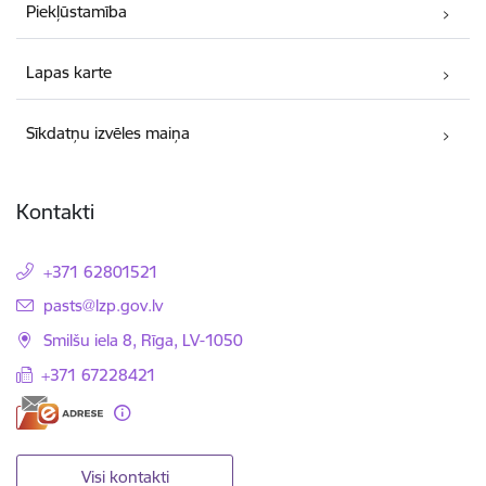
Piekļūstamība
Lapas karte
Sīkdatņu izvēles maiņa
Kontakti
+371 62801521
E-pasts:
pasts@lzp.gov.lv
Smilšu iela 8, Rīga, LV-1050
+371 67228421
Visi kontakti