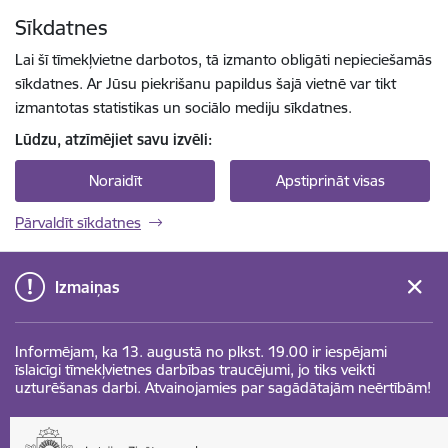
Pāriet uz lapas saturu
Sīkdatnes
Spied
lai meklētu
Enter
Lai šī tīmekļvietne darbotos, tā izmanto obligāti nepieciešamās
sīkdatnes. Ar Jūsu piekrišanu papildus šajā vietnē var tikt
izmantotas statistikas un sociālo mediju sīkdatnes.
Lūdzu, atzīmējiet savu izvēli:
Noraidīt
Apstiprināt visas
Pārvaldīt sīkdatnes
Izmaiņas
Informējam, ka 13. augustā no plkst. 19.00 ir iespējami
īslaicīgi tīmekļvietnes darbības traucējumi, jo tiks veikti
uzturēšanas darbi. Atvainojamies par sagādātajām neērtībām!