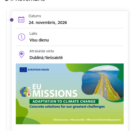
Datums
24. novembris, 2026
Laiks
Visu dienu
Atrašanās vieta
Dublinā/tiešsaistē