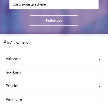
Kājene
Ātrās saites
Vakances
Iepirkumi
Projekti
Par mums