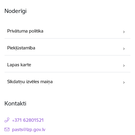
Noderīgi
Privātuma politika
Piekļūstamība
Lapas karte
Sīkdatņu izvēles maiņa
Kontakti
+371 62801521
E-pasts:
pasts@lzp.gov.lv