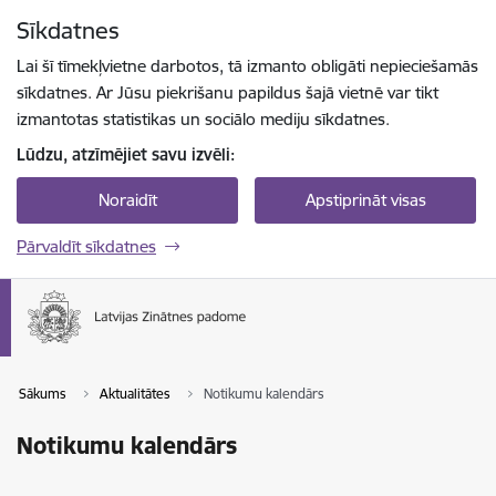
Pāriet uz lapas saturu
Sīkdatnes
Spied
lai meklētu
Enter
Lai šī tīmekļvietne darbotos, tā izmanto obligāti nepieciešamās
sīkdatnes. Ar Jūsu piekrišanu papildus šajā vietnē var tikt
izmantotas statistikas un sociālo mediju sīkdatnes.
Lūdzu, atzīmējiet savu izvēli:
Noraidīt
Apstiprināt visas
Pārvaldīt sīkdatnes
Sākums
Aktualitātes
Notikumu kalendārs
Notikumu kalendārs