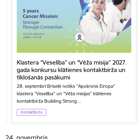
Klastera “Veselība” un “Vēža misija” 2027.
gada konkursu klātienes kontaktbirža un
tīklošanās pasākumi
28. septembrī Briselē notiks "Apvārsnis Eiropa"
klastera "Veselība" un "Vēža misijas" klātienes
kontaktbirža Building Strong…
Kontaktbirža
24. novembris