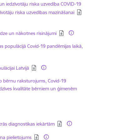
un iedzīvotāju riska uzvedība COVID-19
votāju riska uzvedības mazināšanai
edze un nākotnes risinājumi
ijas populācijā Covid-19 pandēmijas laikā,
lācijai Latvijā
ēto bērnu raksturojums, Covid-19
ā dzīves kvalitāte bērniem un ģimenēm
ātrās diagnostikas iekārtām
na pielietojums