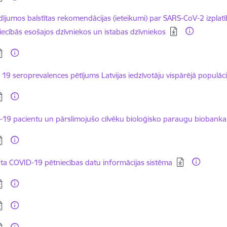
dēt:
dījumos balstītas rekomendācijas (ieteikumi) par SARS-CoV-2 izplat
ecībās esošajos dzīvniekos un istabas dzīvniekos
dēt:
dēt:
 19 seroprevalences pētījums Latvijas iedzīvotāju vispārējā populāci
dēt:
dēt:
-19 pacientu un pārslimojušo cilvēku bioloģisko paraugu biobanka
dēt:
dēt:
ta COVID-19 pētniecības datu informācijas sistēma
dēt:
dēt:
dēt: