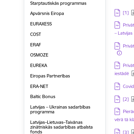
Starptautiskās programmas
Lejupielā
[1]
Apvārsnis Eiropa
EURAXESS
Lejupielā
Privā
– Latvija
COST
ERAF
Lejupielā
Privā
OSMOZE
Lejupielā
Privā
EUREKA
iestādē
Eiropas Partnerības
Lejupielā
ERA-NET
Covid
Baltic Bonus
Lejupielā
[2]
Latvijas – Ukrainas sadarbības
Lejupielā
Pierā
programma
vērā tā kl
Latvijas–Lietuvas–Taivānas
zinātniskās sadarbības atbalsta
Lejupielā
fonds
[3]