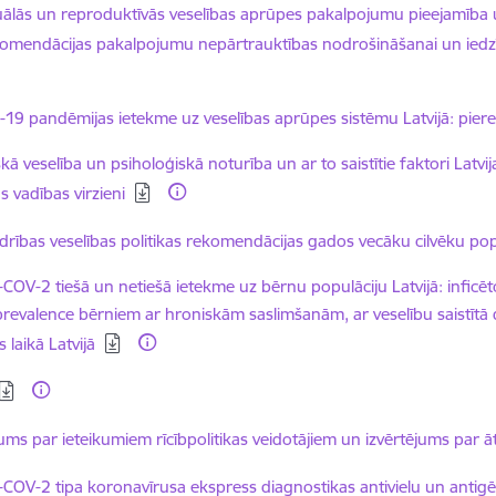
dēt:
ālās un reproduktīvās veselības aprūpes pakalpojumu pieejamība 
komendācijas pakalpojumu nepārtrauktības nodrošināšanai un iedzī
dēt:
-19 pandēmijas ietekme uz veselības aprūpes sistēmu Latvijā: pier
dēt:
skā veselība un psiholoģiskā noturība un ar to saistītie faktori Latv
 vadības virzieni
dēt:
drības veselības politikas rekomendācijas gados vecāku cilvēku popu
dēt:
COV-2 tiešā un netiešā ietekme uz bērnu populāciju Latvijā: infic
 prevalence bērniem ar hroniskām saslimšanām, ar veselību saistīt
 laikā Latvijā
dēt:
dēt:
ums par ieteikumiem rīcībpolitikas veidotājiem un izvērtējums par 
dēt:
COV-2 tipa koronavīrusa ekspress diagnostikas antivielu un antigē