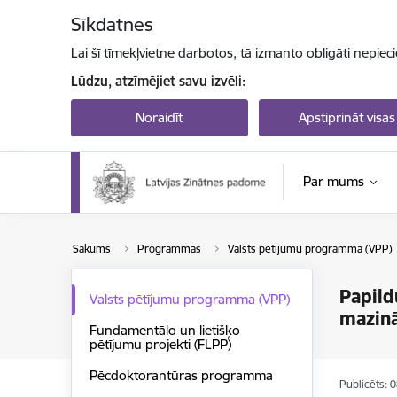
Pāriet uz lapas saturu
Sīkdatnes
Lai šī tīmekļvietne darbotos, tā izmanto obligāti nepiec
Lūdzu, atzīmējiet savu izvēli:
Noraidīt
Apstiprināt visas
Par mums
Sākums
Programmas
Valsts pētījumu programma (VPP)
Papild
Valsts pētījumu programma (VPP)
mazinā
Fundamentālo un lietišķo
pētījumu projekti (FLPP)
Pēcdoktorantūras programma
Publicēts: 