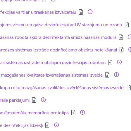
dēt:
fekcijas vārti ar ultraskaņas iztvaicētāju
dēt:
ojums virsmu un gaisa dezinfekcijai ar UV starojumu un ozonu
dēt:
šanas robota šķidra dezinfektanta smidzināšanas modulis
dēt:
redzes sistēmas izstrāde dezinficējamo objektu noteikšanai
dēt:
as sistēmas izstrāde mobilajam dezinfekcijas robotam
dēt:
mazgāšanas kvalitātes izvērtēšanas sistēmas izveide
dēt:
kopa roku mazgāšanas kvalitātes izvērtēšanas sistēmas izveidei
dēt:
irālie pārklājumi
dēt:
ozītmateriālu membrānu prototips
dēt:
e dezinfekcijas līdzekļi