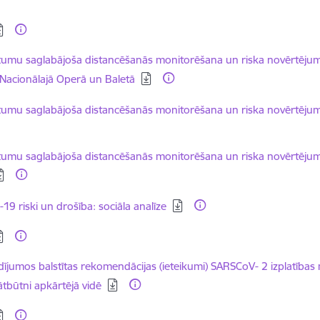
dēt:
dēt:
tumu saglabājoša distancēšanās monitorēšana un riska novērtējums
s Nacionālajā Operā un Baletā
dēt:
tumu saglabājoša distancēšanās monitorēšana un riska novērtējums
dēt:
tumu saglabājoša distancēšanās monitorēšana un riska novērtējums 
dēt:
-19 riski un drošība: sociāla analīze
dēt:
dēt:
dījumos balstītas rekomendācijas (ieteikumi) SARSCoV- 2 izplatīb
ātbūtni apkārtējā vidē
dēt: