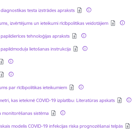
dēt:
 diagnostikas testa izstrādes apraksts
dēt:
ums, izvērtējums un ieteikumi rīcībpolitikas veidotājiem
dēt:
papildierīces tehnoloģijas apraksts
dēt:
papildmoduļa lietošanas instrukcija
dēt:
dēt:
dēt:
ums par rīcībpolitikas ieteikumiem
dēt:
etri, kas ietekmē COVID-19 izplatību: Literatūras apskats
dēt:
a monitorēšanas sistēma
dēt:
liskais modelis COVID-19 infekcijas riska prognozēšanai telpās