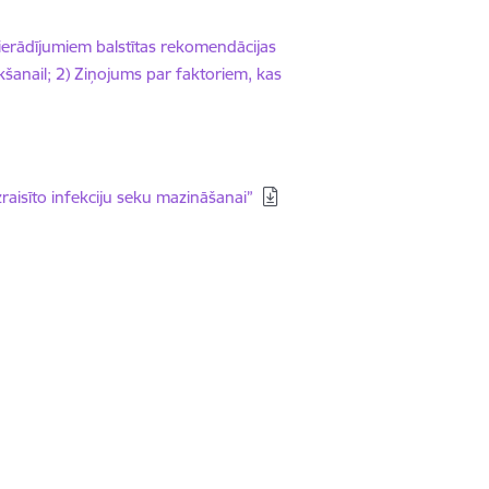
ierādījumiem balstītas rekomendācijas
ikšanail; 2) Ziņojums par faktoriem, kas
zraisīto infekciju seku mazināšanai”