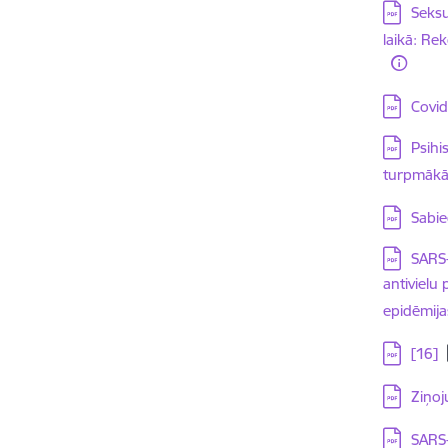
Lejupielā
Seksu
laikā: Re
Lejupielā
Covid
Lejupielā
Psihi
turpmākās
Lejupielā
Sabie
Lejupielā
SARS-
antivielu
epidēmijas
Lejupielā
[16]
Lejupielā
Ziņoj
Lejupielā
SARS-