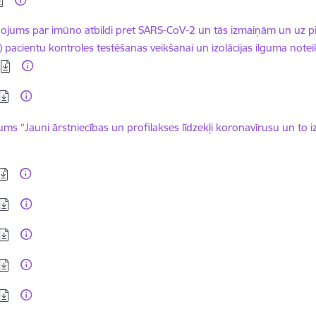
dēt:
ņojums par imūno atbildi pret SARS-CoV-2 un tās izmaiņām un uz p
i) pacientu kontroles testēšanas veikšanai un izolācijas ilguma note
dēt:
dēt:
ums “Jauni ārstniecības un profilakses līdzekļi koronavīrusu un to i
dēt:
dēt:
dēt:
dēt:
dēt: