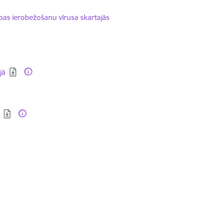
ības ierobežošanu vīrusa skartajās
jā