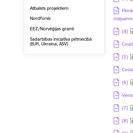
Atbalsts projektiem
Lejupielā
Pierā
Nordforsk
mājsaimni
EEZ/Norvēģijas granti
Lejupielā
[4]
Sadarbības iniciatīva pētniecībā
Lejupielā
(BJR, Ukraina, ASV)
Covid
Lejupielā
[5]
Lejupielā
Covid
Lejupielā
[6]
Lejupielā
Vieno
Lejupielā
[7]
Lejupielā
[8]
Lejupielā