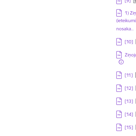
[9]
Lejupielā
1) Zi
(ieteikum
nosaka..
Lejupielā
[10]
Lejupielā
Ziņoj
Lejupielā
[11]
Lejupielā
[12]
Lejupielā
[13]
Lejupielā
[14]
Lejupielā
[15]