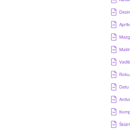
Lejupielā
Dezin
Lejupielā
Aprīk
Lejupielā
Mazgā
Lejupielā
Mašīn
Lejupielā
Vadīb
Lejupielā
Roku 
Lejupielā
Datu 
Lejupielā
Antiv
Lejupielā
Komp
Lejupielā
Škidri