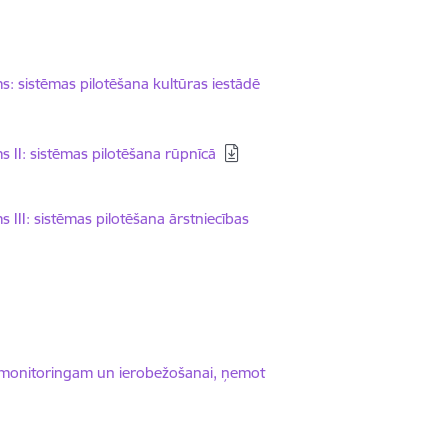
: sistēmas pilotēšana kultūras iestādē
 II: sistēmas pilotēšana rūpnīcā
III: sistēmas pilotēšana ārstniecības
as monitoringam un ierobežošanai, ņemot