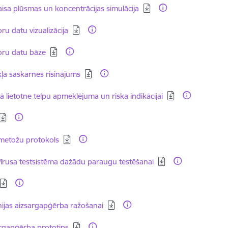
dēt:
isa plūsmas un koncentrācijas simulācija
dēt:
ru datu vizualizācija
dēt:
oru datu bāze
dēt:
ļa saskarnes risinājums
dēt:
ā lietotne telpu apmeklējuma un riska indikācijai
dēt:
dēt:
metožu protokols
dēt:
vīrusa testsistēma dažādu paraugu testēšanai
dēt:
dēt:
nijas aizsargapģērba ražošanai
dēt:
rgapģērba prototips