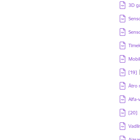
Lejupielā
3D ga
Lejupielā
Senso
Lejupielā
Sens
Lejupielā
Tīmek
Lejupielā
Mobil
Lejupielā
[19]
Lejupielā
Ātro 
Lejupielā
Alfa-
Lejupielā
[20]
Lejupielā
Vadlī
Lejupielā
Aizsa