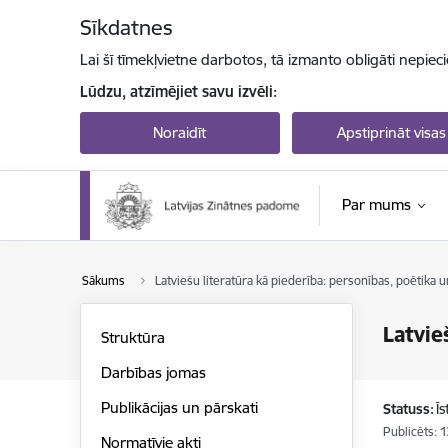
Pāriet uz lapas saturu
Sīkdatnes
Lai šī tīmekļvietne darbotos, tā izmanto obligāti nepiec
Lūdzu, atzīmējiet savu izvēli:
Noraidīt
Apstiprināt visas
Par mums
Sākums
Latviešu literatūra kā piederība: personības, poētika u
Latvie
Struktūra
Darbības jomas
Publikācijas un pārskati
Statuss:
Ī
Publicēts: 
Normatīvie akti