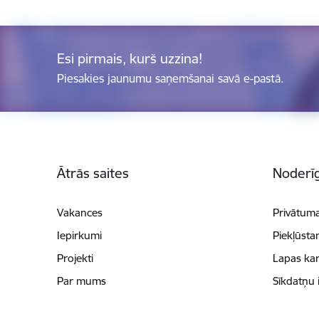
Esi pirmais, kurš uzzina!
Piesakies jaunumu saņemšanai savā e-pastā.
Kājene
Ātrās saites
Noderīg
Vakances
Privātuma
Iepirkumi
Piekļūsta
Projekti
Lapas kar
Par mums
Sīkdatņu 