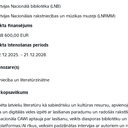
tvijas Nacionālā bibliotēka (LNB)
tvijas Nacionālais rakstniecības un mūzikas muzejs (LNRMM)
kta finansējums
48 600,00 EUR
kta īstenošanas periods
.12.2025. – 21.12.2028.
 nozare(s)
niecība un literatūrzinātne
 kopsavilkums
pēta latviešu literatūru kā sabiedrisku un kultūras resursu, apvieno
s un digitālās vides izpēti ar lasīšanas paradumu un radošās rakstīš
nacionāla CAWI aptauja par lasīšanu, veikts diasporas bibliotēku un
platformas/AI rīkus, veiksim padziļinātas intervijas ar autoriem un