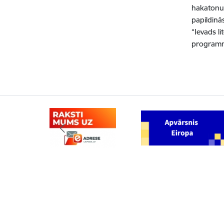
hakatonu, 
papildinā
“Ievads l
programma,