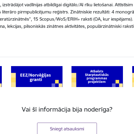
izstrādājot vadlīnijas atbildīgai digitālo/AI rīku lietošanai. Attīstīsim
s literāro pirmpublicējumu reģistrs. Zinātniskie rezultāti: 4 monogr
iteratūrzinātnēs”, 15 Scopus/WoS/ERIH+ raksti (OA, kur iespējams)
 lekcijas, pilsoniskās zinātnes aktivitātes, populārzinātniski raksti
Vai šī informācija bija noderīga?
Sniegt atsauksmi