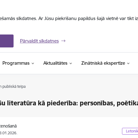
iešamās sīkdatnes. Ar Jūsu piekrišanu papildus šajā vietnē var tikt i
Pārvaldīt sīkdatnes
Programmas
Aktualitātes
Zinātniskā ekspertīze
n publiskā telpa
šu literatūra kā piederība: personības, poētik
stenošanā
Letonik
13.01.2026.