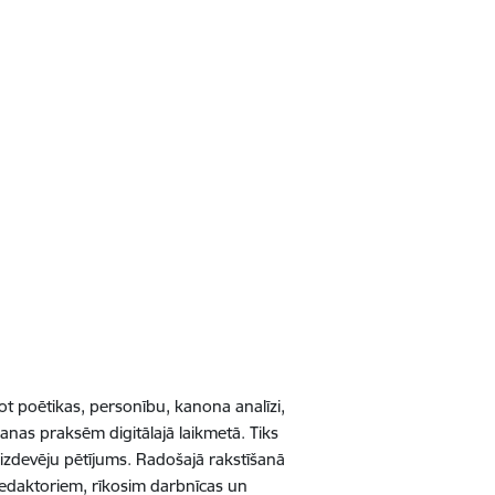
jot poētikas, personību, kanona analīzi,
anas praksēm digitālajā laikmetā. Tiks
 izdevēju pētījums. Radošajā rakstīšanā
 redaktoriem, rīkosim darbnīcas un