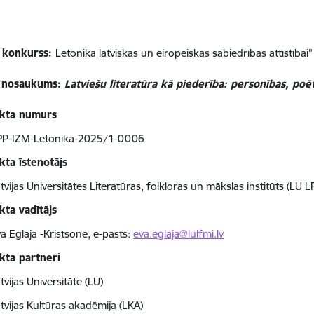
 konkurss:
Letonika latviskas un eiropeiskas sabiedrības attīstīb
a nosaukums:
Latviešu literatūra kā piederība: personības, poē
ekta numurs
PP-IZM-Letonika-2025/1-0006
kta īstenotājs
tvijas Universitātes Literatūras, folkloras un mākslas institūts (LU L
kta vadītājs
a Eglāja -Kristsone, e-pasts:
eva.eglaja@lulfmi.lv
kta partneri
tvijas Universitāte (LU)
tvijas Kultūras akadēmija (LKA)