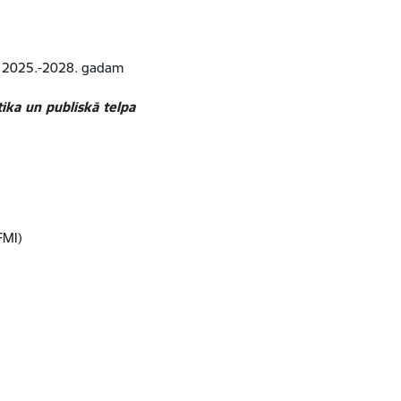
ai” 2025.-2028. gadam
tika un publiskā telpa
FMI)