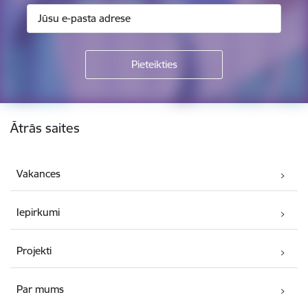
Kājene
Ātrās saites
Vakances
Iepirkumi
Projekti
Par mums