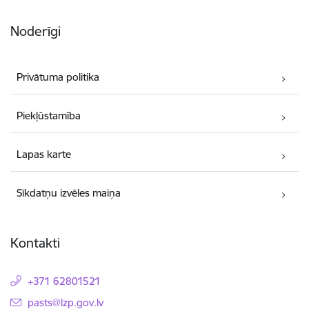
Noderīgi
Privātuma politika
Piekļūstamība
Lapas karte
Sīkdatņu izvēles maiņa
Kontakti
+371 62801521
E-pasts:
pasts@lzp.gov.lv