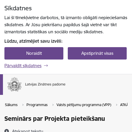
Pāriet uz lapas saturu
Sīkdatnes
Spied
lai meklētu
Enter
Lai šī tīmekļvietne darbotos, tā izmanto obligāti nepieciešamās
sīkdatnes. Ar Jūsu piekrišanu papildus šajā vietnē var tikt
izmantotas statistikas un sociālo mediju sīkdatnes.
Lūdzu, atzīmējiet savu izvēli:
Noraidīt
Apstiprināt visas
Pārvaldīt sīkdatnes
Sākums
Programmas
Valsts pētījumu programma (VPP)
ATKĀRTO
Seminārs par Projekta pieteikšanu
Atskaņot tekstu