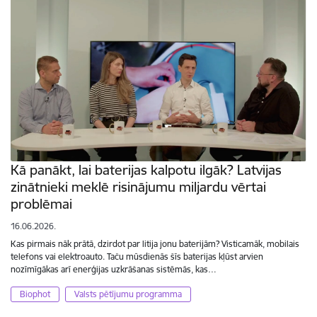
Kā panākt, lai baterijas kalpotu ilgāk? Latvijas
zinātnieki meklē risinājumu miljardu vērtai
problēmai
16.06.2026.
Kas pirmais nāk prātā, dzirdot par litija jonu baterijām? Visticamāk, mobilais
telefons vai elektroauto. Taču mūsdienās šīs baterijas kļūst arvien
nozīmīgākas arī enerģijas uzkrāšanas sistēmās, kas…
Biophot
Valsts pētījumu programma