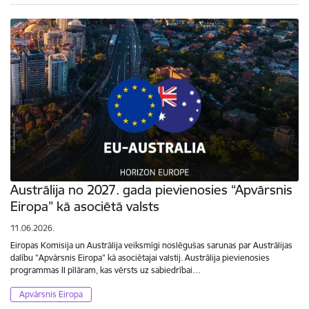
Austrālija no 2027. gada pievienosies “Apvārsnis
Eiropa” kā asociētā valsts
11.06.2026.
Eiropas Komisija un Austrālija veiksmīgi noslēgušas sarunas par Austrālijas
dalību "Apvārsnis Eiropa" kā asociētajai valstij. Austrālija pievienosies
programmas II pīlāram, kas vērsts uz sabiedrībai…
Apvārsnis Eiropa