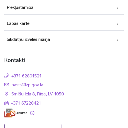
Piekļūstamība
Lapas karte
Sīkdatņu izvēles maiņa
Kontakti
+371 62801521
E-pasts:
pasts@lzp.gov.lv
Smilšu iela 8, Rīga, LV-1050
+371 67228421