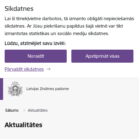
Pāriet uz lapas saturu
Sīkdatnes
Spied
lai meklētu
Enter
Lai šī tīmekļvietne darbotos, tā izmanto obligāti nepieciešamās
sīkdatnes. Ar Jūsu piekrišanu papildus šajā vietnē var tikt
izmantotas statistikas un sociālo mediju sīkdatnes.
Lūdzu, atzīmējiet savu izvēli:
Noraidīt
Apstiprināt visas
Pārvaldīt sīkdatnes
Sākums
Aktualitātes
Aktualitātes