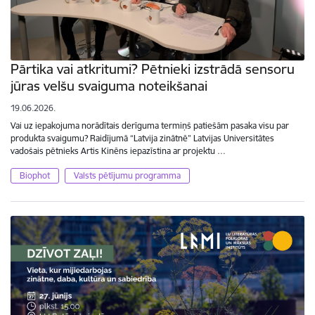
Pārtika vai atkritumi? Pētnieki izstrādā sensoru
jūras velšu svaiguma noteikšanai
19.06.2026.
Vai uz iepakojuma norādītais derīguma termiņš patiešām pasaka visu par
produkta svaigumu? Raidījumā “Latvija zinātnē” Latvijas Universitātes
vadošais pētnieks Artis Kinēns iepazīstina ar projektu …
Biophot
Valsts pētījumu programma