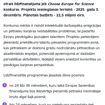
otrais līdzfinansējuma jeb
Choose Europe for Science
konkurss.
Projektu iesniegšanas termiņš -
2025. gada 3.
decembris.
Plānotais budžets - 22,5 miljoni eiro.
Konkursa mērķis ir risināt intelektuālā darbaspēka emigrācijas
un pētnieku karjeras nestabilitātes problēmas, lai padarītu
Eiropu pievilcīgāku jaunajiem talantiem. Projektu pieteicējiem
jāiesniedz priekšlikumi talantu piesaistes programmām jomā,
kas pētniekiem ar doktora grādu nodrošinātu pētniecības un
akadēmiskās iespējas, potenciāli apvienojumā ar dažādām
pārvaldības aktivitātēm, tādējādi viņiem sniedzot konkrētas un
pievilcīgas karjeras perspektīvas.
Līdzfinansētās programmas jāsadala divos posmos:
no 24 līdz 36 mēnešiem, kuru laikā Eiropas Savienības
finansējums būs līdzvērtīgs pieņemtā pētnieka minimālajai
bruto algai šajā posmā;
līdz 24 mēnešiem, kurā no pieteikuma iesniedzēja tiek