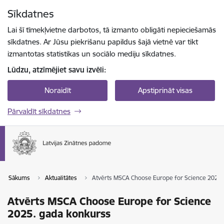
Pāriet uz lapas saturu
Sīkdatnes
Spied
lai meklētu
Enter
Lai šī tīmekļvietne darbotos, tā izmanto obligāti nepieciešamās
sīkdatnes. Ar Jūsu piekrišanu papildus šajā vietnē var tikt
izmantotas statistikas un sociālo mediju sīkdatnes.
Lūdzu, atzīmējiet savu izvēli:
Noraidīt
Apstiprināt visas
Pārvaldīt sīkdatnes
Sākums
Aktualitātes
Atvērts MSCA Choose Europe for Science 2025.
Atvērts MSCA Choose Europe for Science
2025. gada konkurss