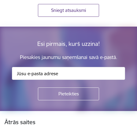
Sniegt atsauksmi
Esi pirmais, kurš uzzina!
Piesakies jaunumu saņemšanai savā e-pastā.
Kājene
Ātrās saites