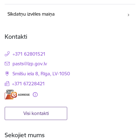
Sīkdatņu izvēles maiņa
Kontakti
+371 62801521
E-pasts:
pasts@lzp.gov.lv
Smilšu iela 8, Rīga, LV-1050
+371 67228421
Visi kontakti
Sekojiet mums