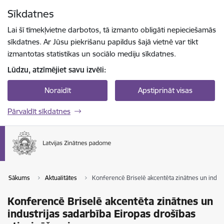
Pāriet uz lapas saturu
Sīkdatnes
Spied
lai meklētu
Enter
Lai šī tīmekļvietne darbotos, tā izmanto obligāti nepieciešamās
sīkdatnes. Ar Jūsu piekrišanu papildus šajā vietnē var tikt
izmantotas statistikas un sociālo mediju sīkdatnes.
Lūdzu, atzīmējiet savu izvēli:
Noraidīt
Apstiprināt visas
Pārvaldīt sīkdatnes
Sākums
Aktualitātes
Konferencē Briselē akcentēta zinātnes un indust
Konferencē Briselē akcentēta zinātnes un
industrijas sadarbība Eiropas drošības