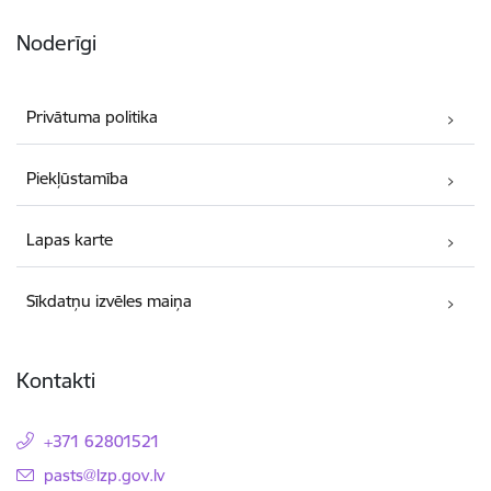
Noderīgi
Privātuma politika
Piekļūstamība
Lapas karte
Sīkdatņu izvēles maiņa
Kontakti
+371 62801521
E-pasts:
pasts@lzp.gov.lv