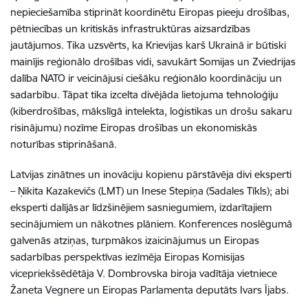
nepieciešamība stiprināt koordinētu Eiropas pieeju drošības,
pētniecības un kritiskās infrastruktūras aizsardzības
jautājumos. Tika uzsvērts, ka Krievijas karš Ukrainā ir būtiski
mainījis reģionālo drošības vidi, savukārt Somijas un Zviedrijas
dalība NATO ir veicinājusi ciešāku reģionālo koordināciju un
sadarbību. Tāpat tika izcelta divējāda lietojuma tehnoloģiju
(kiberdrošības, mākslīgā intelekta, loģistikas un drošu sakaru
risinājumu) nozīme Eiropas drošības un ekonomiskās
noturības stiprināšanā.
Latvijas zinātnes un inovāciju kopienu pārstāvēja divi eksperti
– Ņikita Kazakevičs (LMT) un Inese Stepiņa (Sadales Tīkls); abi
eksperti dalījās ar līdzšinējiem sasniegumiem, izdarītajiem
secinājumiem un nākotnes plāniem. Konferences noslēgumā
galvenās atziņas, turpmākos izaicinājumus un Eiropas
sadarbības perspektīvas iezīmēja Eiropas Komisijas
vicepriekšsēdētāja V. Dombrovska biroja vadītāja vietniece
Žaneta Vegnere un Eiropas Parlamenta deputāts Ivars Ījabs.