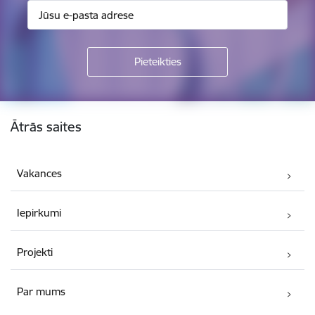
Kājene
Ātrās saites
Vakances
Iepirkumi
Projekti
Par mums