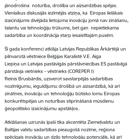
jānodrošina noturība, drošība un aizsardzības spējas.
Vienlaikus diskusijās iezīmējās atziņa, ka Eiropas lielākais
izaicinājums divējāda lietojuma inovāciju jomā nav zināšanu,
talantu vai tehnoloģiju trūkums, bet gan nepietiekama
sadarbība un koordinācija starp iesaistītajām pusēm.
Šī gada konferenci atklāja Latvijas Republikas Ārkārtējā un
pilnvarotā vēstniece Beļģijas Karalistē V.E. Aiga
Liepiņa un Latvijas pastāvīgās pārstāvniecības ES pastāvīgā
pārstāvja vietnieks – vēstnieks (COREPER I)
Reinis Brusbārdis, uzsverot savstarpējās sadarbības
nozīmīgumu, ieguldījumu drošībā un aizsardzībā, kā arī
zinātnes, inovāciju un tehnoloģiju būtisko lomu Eiropas
konkurētspējas un noturības stiprināšanā mūsdienu
ģeopolitisko izaicinājumu apstākļos..
Atklāšanas uzrunās īpaši tika akcentēta Ziemeļvalstu un
Baltijas valstu sadarbības pieaugošā nozīme, reģiona
spēcīgais inovāciju un dziļo tehnoloģiju potenciāls, kā arī