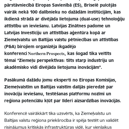
pārstāvniecībā Eiropas Savienībā (ES), Briselē pulcējās
vairāk nekā 100 dalībnieku no dažādām institūcijām, kas
ikdienā strādā ar divējāda lietojuma (dual-use) tehnoloģiju
attīstību un ieviešanu. Latvijas Zinātnes padome un
Latvijas Investīciju un attīstības aģentūra kopā ar
Ziemeļvalstu un Baltijas valstu pētniecības un attīstības
(P&A) birojiem organizēja ikgadējo
konferenci
𝐍𝐨𝐫𝐭𝐡𝐞𝐫𝐧
𝐏𝐫𝐨𝐬𝐩𝐞𝐜𝐭𝐬
, kas šogad tika veltīts
tēmai
“Zieme
ļu perspekt
īvas: tilts starp industriju un
akad
ēmisko vidi div
ēj
āda lietojuma inov
ācij
ām
”.
Pasākumā dažādu jomu eksperti no Eiropas Komisijas,
Ziemeļvalstīm un Baltijas valstīm dalījās pieredzē par
inovāciju ieviešanu, testēšanas platformu nozīmi un
reģiona potenciālu kļūt par līderi aizsardzības inovācijās.
Konferencē vairākkārt tika uzsvērts, ka Ziemeļvalstu un
Baltijas valstu reģiona priekšrocība ir spēja testēt un validēt
risinājumus kritiskās infrastruktūras vidē, kur vienlaikus