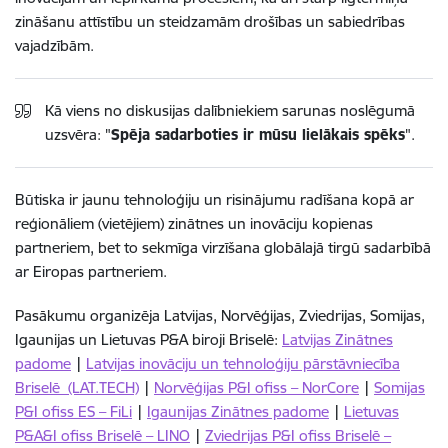
zināšanu attīstību un steidzamām drošības un sabiedrības
vajadzībām.
Kā viens no diskusijas dalībniekiem sarunas noslēgumā
uzsvēra: "
Spēja sadarboties ir mūsu lielākais spēks
".
Būtiska ir jaunu tehnoloģiju un risinājumu radīšana kopā ar
reģionāliem (vietējiem) zinātnes un inovāciju kopienas
partneriem, bet to sekmīga virzīšana globālajā tirgū sadarbībā
ar Eiropas partneriem.
Pasākumu organizēja Latvijas, Norvēģijas, Zviedrijas, Somijas,
Igaunijas un Lietuvas P&A biroji Briselē:
Latvijas Zinātnes
padome
|
Latvijas inovāciju un tehnoloģiju pārstāvniecība
Briselē (LAT.TECH)
|
Norvēģijas P&I ofiss – NorCore
|
Somijas
P&I ofiss ES – FiLi
|
Igaunijas Zinātnes padome
|
Lietuvas
P&A&I ofiss Briselē – LINO
|
Zviedrijas P&I ofiss Briselē –