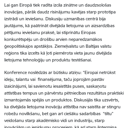
Lai gan Eiropā tiek radīta izcila zinātne un daudzsološas
inovācijas, pārāk daudz risinājumu kavējas starp prototipa
izstrādi un ieviešanu. Diskusiju uzmanības centrā bija
jautājums, kā paātrināt divējāda lietojuma un aizsardzības
pētījumu ieviešanu praksē, lai stiprinātu Eiropas
konkurētspēju un drošību arvien neparedzamākos
ģeopolitiskajos apstākļos. Ziemeļvalstu un Baltijas valstu
reģions tika izcelts kā ļoti piemērota vieta jaunu divējāda
lietojuma tehnoloģiju un produktu testēšanai.
Konference noslēdzās ar būtisku atziņu: “Eiropai netrūkst
ideju, talantu vai finansējuma, taču joprojām pastāv
izaicinājumi, lai savienotu iesaistītās puses, saskaņotu
attīstības tempus un pārvērstu pētniecības rezultātus praktiski
izmantojamās spējās un produktos. Diskusijās tika uzsvērts,
ka divējāda lietojuma inovāciju attīstība nav saistīta ar stingru
robežu novilkšanu, bet gan arī ciešāku sadarbības “tiltu”
veidošanu starp akadēmisko vidi un industriju, starp
inovācijām un iepirkumu procesiem, kā arī starp ilgtermiņa