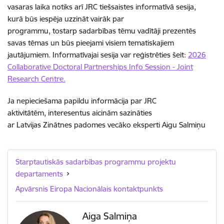
vasaras laika
notiks ar
ī
JRC
tie
š
saistes informat
ī
v
ā
sesija,
kur
ā
b
ū
s iesp
ē
ja
uzzin
ā
t vair
ā
k par
programmu,
tostarp
sadarb
ī
bas t
ē
mu vad
ī
t
ā
ji prezent
ē
s
savas
t
ē
mas
un b
ū
s
pieejami
visiem tematiskajiem
jaut
ā
jumiem. Informat
ī
vajai sesija
var
re
ģ
istr
ē
ties
š
eit:
2026
Collaborative Doctoral Partnerships Info Session - Joint
Research Centre.
Ja nepieciešama papildu informācija par JRC
aktivitātēm, interesentus aicinām sazināties
ar Latvijas Zinātnes padomes vecāko eksperti Aigu Salmiņu
Starptautiskās sadarbības programmu projektu
departaments
Apvārsnis Eiropa Nacionālais kontaktpunkts
Aiga Salmiņa