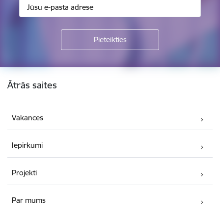
Kājene
Ātrās saites
Vakances
Iepirkumi
Projekti
Par mums