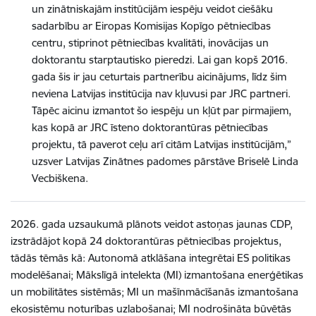
un zinātniskajām institūcijām iespēju veidot ciešāku
sadarbību ar Eiropas Komisijas Kopīgo pētniecības
centru, stiprinot pētniecības kvalitāti, inovācijas un
doktorantu starptautisko pieredzi. Lai gan kopš 2016.
gada šis ir jau ceturtais partnerību aicinājums, līdz šim
neviena Latvijas institūcija nav kļuvusi par JRC partneri.
Tāpēc aicinu izmantot šo iespēju un kļūt par pirmajiem,
kas kopā ar JRC īsteno doktorantūras pētniecības
projektu, tā paverot ceļu arī citām Latvijas institūcijām,”
uzsver Latvijas Zinātnes padomes pārstāve Briselē Linda
Vecbiškena.
2026. gada uzsaukumā plānots veidot astoņas jaunas CDP,
izstrādājot kopā 24 doktorantūras pētniecības projektus,
tādās tēmās kā: Autonomā atklāšana integrētai ES politikas
modelēšanai; Mākslīgā intelekta (MI) izmantošana enerģētikas
un mobilitātes sistēmās; MI un mašīnmācīšanās izmantošana
ekosistēmu noturības uzlabošanai; MI nodrošināta būvētās