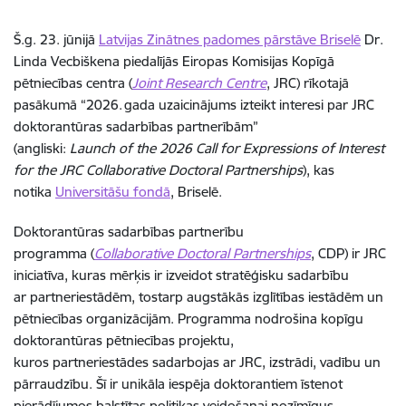
Š.g. 23. jūnijā
Latvijas Zinātnes padomes pārstāve Briselē
Dr.
Linda Vecbiškena piedalījās Eiropas Komisijas Kopīgā
pētniecības centra (
Joint Research Centre
, JRC) rīkotajā
pasākumā “2026.
gada uzaicin
ā
jums izteikt interesi par JRC
doktorant
ū
ras sadarb
ī
bas partner
ī
b
ā
m
”
(angliski:
Launch of the 2026 Call for Expressions of Interest
for the JRC Collaborative Doctoral Partnerships
), kas
notika
Universitāšu fondā
, Briselē.
Doktorantūras sadarbības partnerību
programma (
Collaborative Doctoral Partnerships
, CDP) ir JRC
iniciatīva, kuras mērķis ir izveidot stratēģisku sadarbību
ar partneriestādēm, tostarp augstākās izglītības iestādēm un
pētniecības organizācijām. Programma nodrošina kopīgu
doktorantūras pētniecības projektu,
kuros partneriestādes sadarbojas ar JRC, izstrādi, vadību un
pārraudzību. Šī ir unikāla iespēja doktorantiem īstenot
pierādījumos balstītas politikas veidošanai nozīmīgus