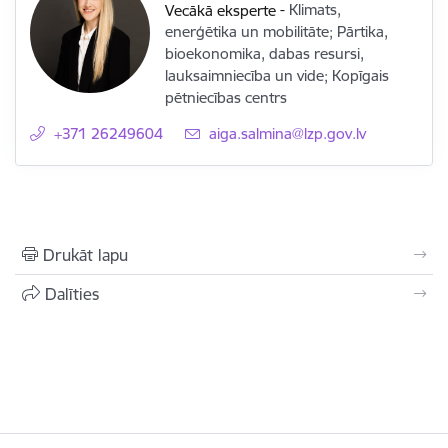
Vecākā eksperte
-
Klimats,
enerģētika un mobilitāte; Pārtika,
bioekonomika, dabas resursi,
lauksaimniecība un vide; Kopīgais
pētniecības centrs
+371 26249604
E-pasts:
aiga.salmina@lzp.gov.lv
Drukāt lapu
Dalīties