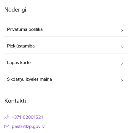
Noderīgi
Privātuma politika
Piekļūstamība
Lapas karte
Sīkdatņu izvēles maiņa
Kontakti
+371 62801521
E-pasts:
pasts@lzp.gov.lv