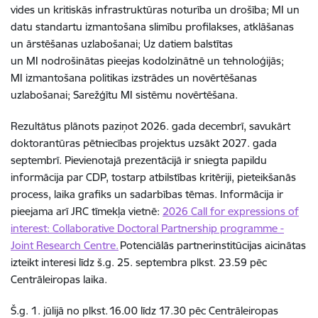
vides un kritiskās infrastruktūras noturība un drošība; MI un
datu standartu izmantošana slimību profilakses, atklāšanas
un ārstēšanas uzlabošanai; Uz datiem balstītas
un MI nodrošinātas pieejas kodolzinātnē un tehnoloģijās;
MI izmantošana politikas izstrādes un novērtēšanas
uzlabošanai; Sarežģītu MI sistēmu novērtēšana.
Rezultātus plānots paziņot 2026. gada decembrī, savukārt
doktorantūras pētniecības projektus uzsākt 2027. gada
septembrī. Pievienotajā prezentācijā ir sniegta papildu
informācija par CDP, tostarp atbilstības kritēriji, pieteikšanās
process, laika grafiks un sadarbības tēmas. Informācija ir
pieejama arī JRC tīmekļa vietnē:
2026 Call for expressions of
interest: Collaborative Doctoral Partnership programme -
Joint Research Centre.
Potenciālās partnerinstitūcijas aicinātas
izteikt interesi līdz š.g. 25. septembra plkst. 23.59 pēc
Centrāleiropas laika.
Š.g. 1. jūlijā no plkst.
16.00 l
ī
dz 17.30 p
ē
c Centr
ā
leiropas