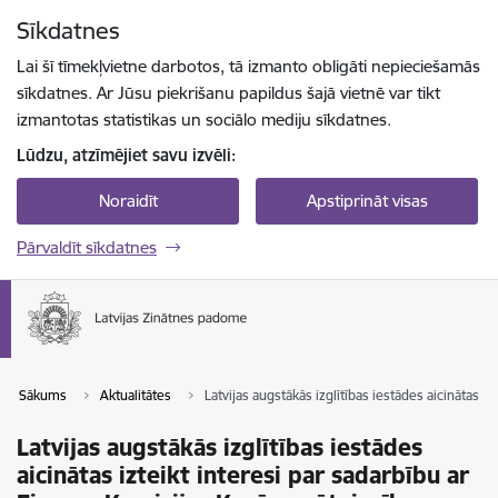
Pāriet uz lapas saturu
Sīkdatnes
Spied
lai meklētu
Enter
Lai šī tīmekļvietne darbotos, tā izmanto obligāti nepieciešamās
sīkdatnes. Ar Jūsu piekrišanu papildus šajā vietnē var tikt
izmantotas statistikas un sociālo mediju sīkdatnes.
Lūdzu, atzīmējiet savu izvēli:
Noraidīt
Apstiprināt visas
Pārvaldīt sīkdatnes
Sākums
Aktualitātes
Latvijas augstākās izglītības iestādes aicinātas 
Latvijas augstākās izglītības iestādes
aicinātas izteikt interesi par sadarbību ar