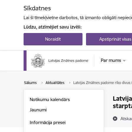
Pāriet uz lapas saturu
Sīkdatnes
Lai šī tīmekļvietne darbotos, tā izmanto obligāti nepiec
Lūdzu, atzīmējiet savu izvēli:
Noraidīt
Apstiprināt visas
Par mums
Sākums
Aktualitātes
Latvijas Zinātnes padome rīko divus
Latvij
Notikumu kalendārs
starpt
Jaunumi
Atska
Informācija presei