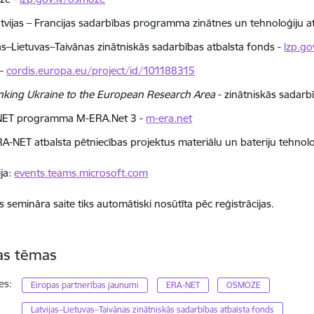
tvijas – Francijas sadarbības programma zinātnes un tehnoloģiju at
jas–Lietuvas–Taivānas zinātniskās sadarbības atbalsta fonds -
lzp.gov
 -
cordis.europa.eu/project/id/101188315
nking Ukraine to the European Research Area
- zinātniskās sadarb
NET programma M-ERA.Net 3 -
m-era.net
A-NET atbalsta pētniecības projektus materiālu un bateriju tehnol
ija:
events.teams.microsoft.com
s semināra saite tiks automātiski nosūtīta pēc reģistrācijas.
tas tēmas
es:
Eiropas partnerības jaunumi
ERA-NET
OSMOZE
Latvijas–Lietuvas–Taivānas zinātniskās sadarbības atbalsta fonds