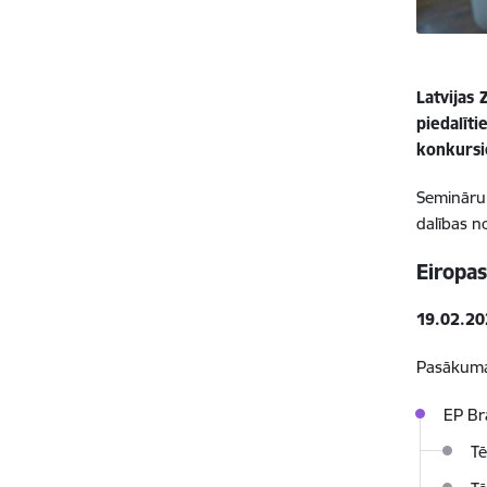
Latvijas 
piedalīt
konkursi
Semināru 
dalības n
Eiropas
19.02.20
Pasākum
EP Br
T