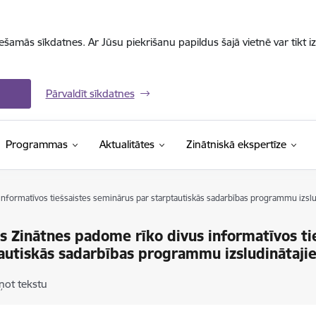
iešamās sīkdatnes. Ar Jūsu piekrišanu papildus šajā vietnē var tikt i
Pārvaldīt sīkdatnes
Programmas
Aktualitātes
Zinātniskā ekspertīze
 informatīvos tiešsaistes seminārus par starptautiskās sadarbības programmu izs
as Zinātnes padome rīko divus informatīvos ti
autiskās sadarbības programmu izsludinātaj
ņot tekstu