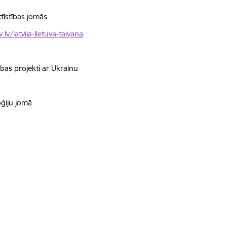
tīstības jomās
.lv/latvija-lietuva-taivana
ības projekti ar Ukrainu
oģiju jomā