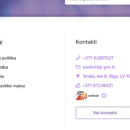
i
Kontakti
 politika
+371 62801521
E-pasts:
pasts@lzp.gov.lv
mība
Smilšu iela 8, Rīga, LV-
te
+371 67228421
izvēles maiņa
Visi kontakti