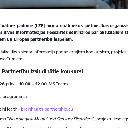
Zinātnes padome (LZP) aicina zinātniekus, pētniecības organizā
ies divos informatīvajos tiešsaistes semināros par aktuālajiem
em un Eiropas partnerību iespējām.
laikā tiks sniegta informācija par atvērtajiem konkursiem, projek
osacījumiem.
 Partnerību izsludinātie konkursi
26 plkst. 10.00 – 12.00
, MS Teams
a programma:
ainHealth -
brainhealth-partnership.eu
ēma "
Neurological Mental and Sensory Disorders
", projektu iesni