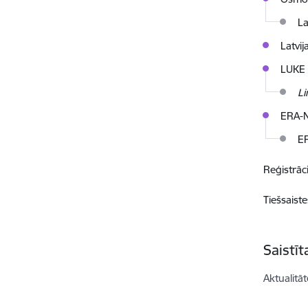
La
Latvi
LUKE
Li
ERA-
ER
Reģistrāc
Tiešsaiste
Saistī
Aktualitāt