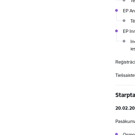
T
EP An
T
EP In
In
ie
Reģistrāc
Tiešsaiste
Starpt
20.02.20
Pasākum
Osmo