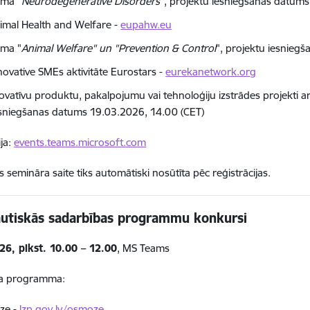
ēma "
Neurodegenerative Disorders
", projektu iesniegšanas datum
imal Health and Welfare -
eupahw.eu
ēma "
Animal Welfare" un "Prevention & Control
", projektu iesnieg
novative SMEs aktivitāte Eurostars -
eurekanetwork.org
ovatīvu produktu, pakalpojumu vai tehnoloģiju izstrādes projekti ar
sniegšanas datums 19.03.2026, 14.00 (CET)
ija:
events.teams.microsoft.com
s semināra saite tiks automātiski nosūtīta pēc reģistrācijas.
autiskās sadarbības programmu konkursi
26, plkst. 10.00 – 12.00
, MS Teams
a programma:
ze -
lzp.gov.lv/osmoze