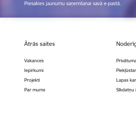
Piesakies jaunumu saņemšanai savā e-pastā.
Kājene
Ātrās saites
Noderīg
Vakances
Privātuma
Iepirkumi
Piekļūsta
Projekti
Lapas kar
Par mums
Sīkdatņu 