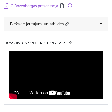
Lejupielādēt:
G.Rozenbergas prezentácija
Biežākie jautājumi un atbildes
Tiešsaistes semināra ieraksts