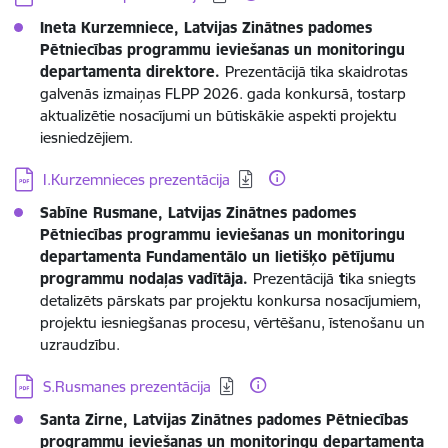
Ineta Kurzemniece, Latvijas Zinātnes padomes
Pētniecības programmu ieviešanas un monitoringu
departamenta direktore.
Prezentācijā tika skaidrotas
galvenās izmaiņas FLPP 2026. gada konkursā, tostarp
aktualizētie nosacījumi un būtiskākie aspekti projektu
iesniedzējiem.
Lejupielādēt:
I.Kurzemnieces prezentācija
Sabīne Rusmane, Latvijas Zinātnes padomes
Pētniecības programmu ieviešanas un monitoringu
departamenta Fundamentālo un lietišķo pētījumu
programmu nodaļas vadītāja.
Prezentācijā
t
ika sniegts
detalizēts pārskats par projektu konkursa nosacījumiem,
projektu iesniegšanas procesu, vērtēšanu, īstenošanu un
uzraudzību.
Lejupielādēt:
S.Rusmanes prezentācija
Santa Zirne, Latvijas Zinātnes padomes Pētniecības
programmu ieviešanas un monitoringu departamenta