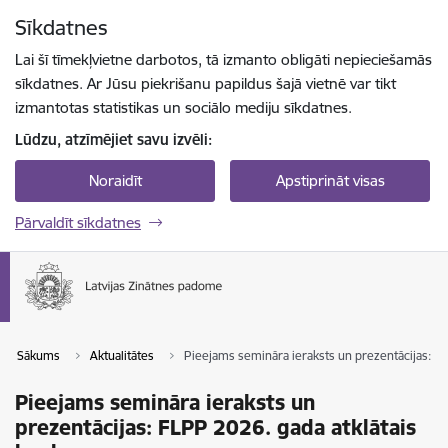
Pāriet uz lapas saturu
Sīkdatnes
Spied
lai meklētu
Enter
Lai šī tīmekļvietne darbotos, tā izmanto obligāti nepieciešamās
sīkdatnes. Ar Jūsu piekrišanu papildus šajā vietnē var tikt
izmantotas statistikas un sociālo mediju sīkdatnes.
Lūdzu, atzīmējiet savu izvēli:
Noraidīt
Apstiprināt visas
Pārvaldīt sīkdatnes
Sākums
Aktualitātes
Pieejams semināra ieraksts un prezentācijas: FL
Pieejams semināra ieraksts un
prezentācijas: FLPP 2026. gada atklātais