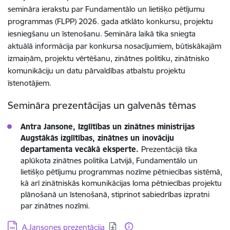
semināra ierakstu par Fundamentālo un lietišķo pētījumu
programmas (FLPP) 2026. gada atklāto konkursu, projektu
iesniegšanu un īstenošanu. Semināra laikā tika sniegta
aktuālā informācija par konkursa nosacījumiem, būtiskākajām
izmaiņām, projektu vērtēšanu, zinātnes politiku, zinātnisko
komunikāciju un datu pārvaldības atbalstu projektu
īstenotājiem.
Semināra prezentācijas un galvenās tēmas
Antra Jansone, Izglītības un zinātnes ministrijas
Augstākās izglītības, zinātnes un inovāciju
departamenta vecākā eksperte.
Prezentācijā tika
aplūkota zinātnes politika Latvijā, Fundamentālo un
lietišķo pētījumu programmas nozīme pētniecības sistēmā,
kā arī zinātniskās komunikācijas loma pētniecības projektu
plānošanā un īstenošanā, stiprinot sabiedrības izpratni
par zinātnes nozīmi.
Lejupielādēt:
A.Jansones prezentācija