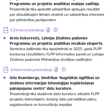
Programmu un projektu analītikas nodaļas vadītāja.
Prezentācijā tika apskatīti sabiedrības aptaujas rezultāti
par aktuālākajām tēmām zinātnē un sabiedrības intereses
par pētniecības jautājumiem.
Lejupielādēt:
S.Zirnes prezentácija
Arnis Kokorevičs, Latvijas Zinātnes padomes
Programmu un projektu analītikas vecākais eksperts.
Semināra dalībnieki tika iepazīstināti ar 2025. gada FLPP
konkursa rezultātiem, FLPP Informatīvo paneli un Latvijas
Zinātnes padomes Pētniecības drošības vadlīnijām.
Lejupielādēt:
A.Kokoreviča prezentācija
Gita Rozenberga, biedrības “Augstākās izglītības un
zinātnes informācijas tehnoloģijas koplietošanas
pakalpojumu centrs” datu kuratore.
Prezentācijā tika skaidrots datu kuratoru atbalsts FLPP
projektu īstenotājiem, tostarp datu pārvaldības plānu
sagatavošana un konsultāciju iespējas.