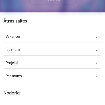
Kājene
Ātrās saites
Vakances
Iepirkumi
Projekti
Par mums
Noderīgi