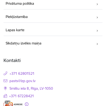
Privātuma politika
Piekļūstamība
Lapas karte
Sīkdatņu izvēles maiņa
Kontakti
+371 62801521
E-pasts:
pasts@lzp.gov.lv
Smilšu iela 8, Rīga, LV-1050
+371 67228421