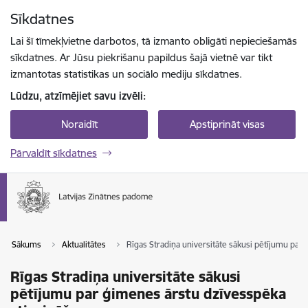
Pāriet uz lapas saturu
Sīkdatnes
Spied
lai meklētu
Enter
Lai šī tīmekļvietne darbotos, tā izmanto obligāti nepieciešamās
sīkdatnes. Ar Jūsu piekrišanu papildus šajā vietnē var tikt
izmantotas statistikas un sociālo mediju sīkdatnes.
Lūdzu, atzīmējiet savu izvēli:
Noraidīt
Apstiprināt visas
Pārvaldīt sīkdatnes
Sākums
Aktualitātes
Rīgas Stradiņa universitāte sākusi pētījumu par
Rīgas Stradiņa universitāte sākusi
pētījumu par ģimenes ārstu dzīvesspēka