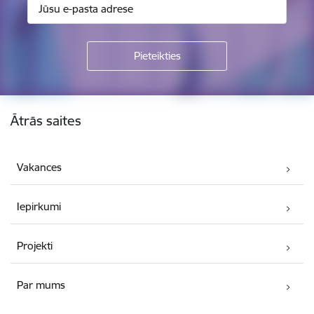
Kājene
Ātrās saites
Vakances
Iepirkumi
Projekti
Par mums