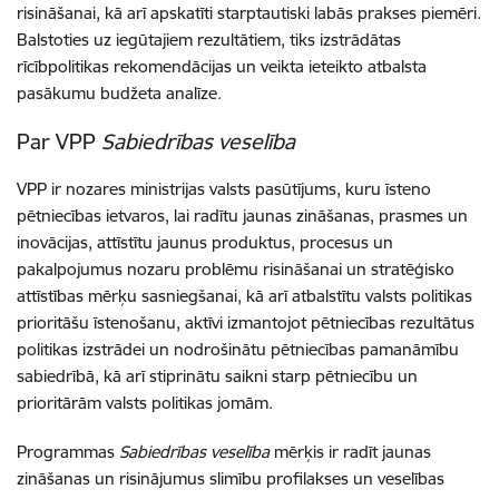
risināšanai, kā arī apskatīti starptautiski labās prakses piemēri.
Balstoties uz iegūtajiem rezultātiem, tiks izstrādātas
rīcībpolitikas rekomendācijas un veikta ieteikto atbalsta
pasākumu budžeta analīze.
Par VPP
Sabiedrības veselība
VPP ir nozares ministrijas valsts pasūtījums, kuru īsteno
pētniecības ietvaros, lai radītu jaunas zināšanas, prasmes un
inovācijas, attīstītu jaunus produktus, procesus un
pakalpojumus nozaru problēmu risināšanai un stratēģisko
attīstības mērķu sasniegšanai, kā arī atbalstītu valsts politikas
prioritāšu īstenošanu, aktīvi izmantojot pētniecības rezultātus
politikas izstrādei un nodrošinātu pētniecības pamanāmību
sabiedrībā, kā arī stiprinātu saikni starp pētniecību un
prioritārām valsts politikas jomām.
Programmas
Sabiedrības veselība
mērķis ir radīt jaunas
zināšanas un risinājumus slimību profilakses un veselības