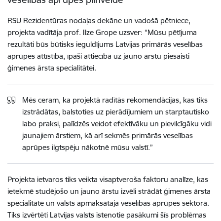
RSU Rezidentūras nodaļas dekāne un vadošā pētniece,
projekta vadītāja prof. Ilze Grope uzsver: “Mūsu pētījuma
rezultāti būs būtisks ieguldījums Latvijas primārās veselības
aprūpes attīstībā, īpaši attiecībā uz jauno ārstu piesaisti
ģimenes ārsta specialitātei.
Mēs ceram, ka projektā radītās rekomendācijas, kas tiks
izstrādātas, balstoties uz pierādījumiem un starptautisko
labo praksi, palīdzēs veidot efektīvāku un pievilcīgāku vidi
jaunajiem ārstiem, kā arī sekmēs primārās veselības
aprūpes ilgtspēju nākotnē mūsu valstī.”
Projekta ietvaros tiks veikta visaptveroša faktoru analīze, kas
ietekmē studējošo un jauno ārstu izvēli strādāt ģimenes ārsta
specialitātē un valsts apmaksātajā veselības aprūpes sektorā.
Tiks izvērtēti Latvijas valsts īstenotie pasākumi šīs problēmas