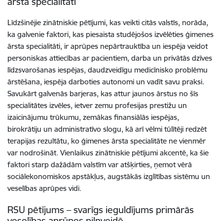
ārsta specialitāti
Līdzšinējie zinātniskie pētījumi, kas veikti citās valstīs, norāda,
ka galvenie faktori, kas piesaista studējošos izvēlēties ģimenes
ārsta specialitāti, ir aprūpes nepārtrauktība un iespēja veidot
personiskas attiecības ar pacientiem, darba un privātās dzīves
līdzsvarošanas iespējas, daudzveidīgu medicīnisko problēmu
ārstēšana, iespēja darboties autonomi un vadīt savu praksi.
Savukārt galvenās barjeras, kas attur jaunos ārstus no šīs
specialitātes izvēles, ietver zemu profesijas prestižu un
izaicinājumu trūkumu, zemākas finansiālās iespējas,
birokrātiju un administratīvo slogu, kā arī vēlmi tūlītēji redzēt
terapijas rezultātu, ko ģimenes ārsta specialitāte ne vienmēr
var nodrošināt. Vienlaikus zinātniskie pētījumi akcentē, ka šie
faktori starp dažādām valstīm var atšķirties, ņemot vērā
sociālekonomiskos apstākļus, augstākās izglītības sistēmu un
veselības aprūpes vidi.
RSU pētījums – svarīgs ieguldījums primārās
veselības aprūpes pilnveidē