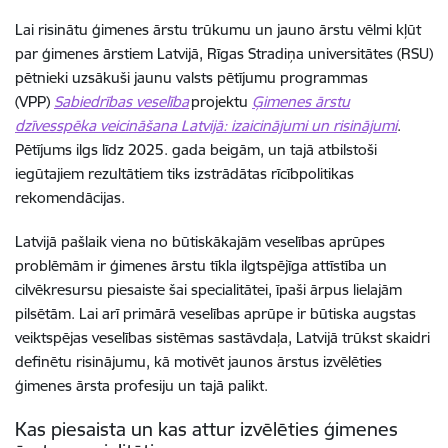
Lai risinātu ģimenes ārstu trūkumu un jauno ārstu vēlmi kļūt
par ģimenes ārstiem Latvijā, Rīgas Stradiņa universitātes (RSU)
pētnieki uzsākuši jaunu valsts pētījumu programmas
(VPP)
Sabiedrības veselība
projektu
Ģimenes ārstu
dzīvesspēka veicināšana Latvijā: izaicinājumi un risinājumi
.
Pētījums ilgs līdz 2025. gada beigām, un tajā atbilstoši
iegūtajiem rezultātiem tiks izstrādātas rīcībpolitikas
rekomendācijas.
Latvijā pašlaik viena no būtiskākajām veselības aprūpes
problēmām ir ģimenes ārstu tīkla ilgtspējīga attīstība un
cilvēkresursu piesaiste šai specialitātei, īpaši ārpus lielajām
pilsētām. Lai arī primārā veselības aprūpe ir būtiska augstas
veiktspējas veselības sistēmas sastāvdaļa, Latvijā trūkst skaidri
definētu risinājumu, kā motivēt jaunos ārstus izvēlēties
ģimenes ārsta profesiju un tajā palikt.
Kas piesaista un kas attur izvēlēties ģimenes