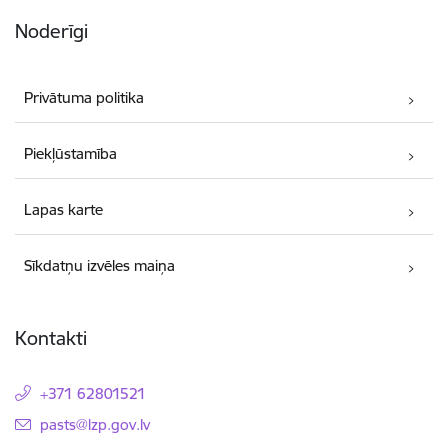
Noderīgi
Privātuma politika
Piekļūstamība
Lapas karte
Sīkdatņu izvēles maiņa
Kontakti
+371 62801521
E-pasts:
pasts@lzp.gov.lv