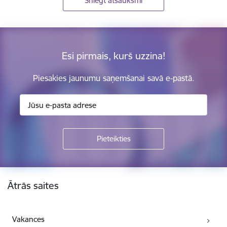
Sniegt atsauksmi
Esi pirmais, kurš uzzina!
Piesakies jaunumu saņemšanai savā e-pastā.
Kājene
Ātrās saites
Vakances