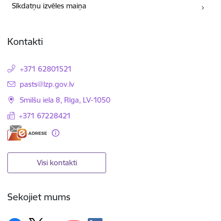
Sīkdatņu izvēles maiņa
Kontakti
+371 62801521
E-pasts:
pasts@lzp.gov.lv
Smilšu iela 8, Rīga, LV-1050
+371 67228421
Visi kontakti
Sekojiet mums