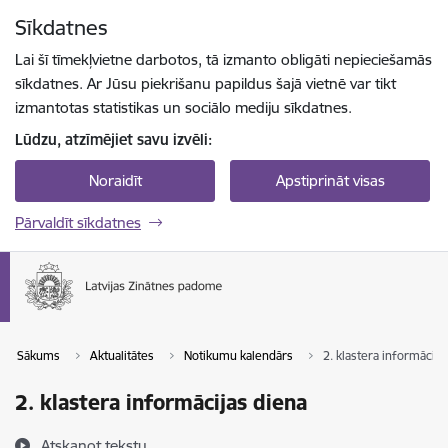
Pāriet uz lapas saturu
Sīkdatnes
Spied
lai meklētu
Enter
Lai šī tīmekļvietne darbotos, tā izmanto obligāti nepieciešamās
sīkdatnes. Ar Jūsu piekrišanu papildus šajā vietnē var tikt
izmantotas statistikas un sociālo mediju sīkdatnes.
Lūdzu, atzīmējiet savu izvēli:
Noraidīt
Apstiprināt visas
Pārvaldīt sīkdatnes
Sākums
Aktualitātes
Notikumu kalendārs
2. klastera informācija
2. klastera informācijas diena
Atskaņot tekstu