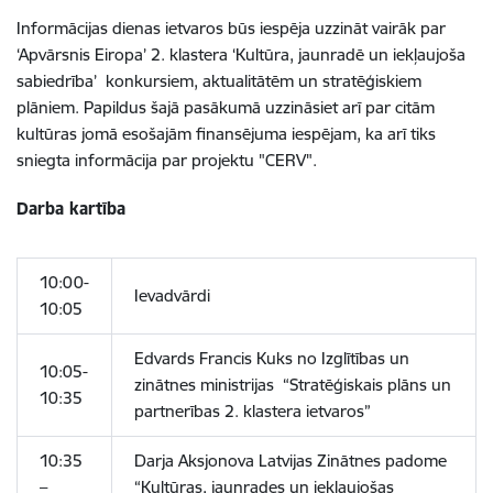
Informācijas dienas ietvaros būs iespēja uzzināt vairāk par
‘Apvārsnis Eiropa’ 2. klastera ‘Kultūra, jaunradē un iekļaujoša
sabiedrība’ konkursiem, aktualitātēm un stratēģiskiem
plāniem. Papildus šajā pasākumā uzzināsiet arī par citām
kultūras jomā esošajām finansējuma iespējam, ka arī tiks
sniegta informācija par projektu "CERV".
Darba kartība
10:00-
Ievadvārdi
10:05
Edvards Francis Kuks no Izglītības un
10:05-
zinātnes ministrijas “Stratēģiskais plāns un
10:35
partnerības 2. klastera ietvaros”
10:35
Darja Aksjonova Latvijas Zinātnes padome
–
“Kultūras, jaunrades un iekļaujošas