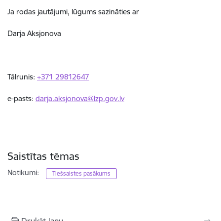
Ja rodas jautājumi, lūgums sazināties ar
Darja Aksjonova
Tālrunis:
+371 29812647
e-pasts:
darja.aksjonova@lzp.gov.lv
Saistītas tēmas
Notikumi:
Tiešsaistes pasākums