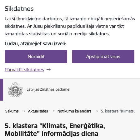
Pāriet uz lapas saturu
Sīkdatnes
Spied
lai meklētu
Enter
Lai šī tīmekļvietne darbotos, tā izmanto obligāti nepieciešamās
sīkdatnes. Ar Jūsu piekrišanu papildus šajā vietnē var tikt
izmantotas statistikas un sociālo mediju sīkdatnes.
Lūdzu, atzīmējiet savu izvēli:
Noraidīt
Apstiprināt visas
Pārvaldīt sīkdatnes
Sākums
Aktualitātes
Notikumu kalendārs
5. klastera "Klimats, E
5. klastera "Klimats, Enerģētika,
Mobilitāte" informācijas diena