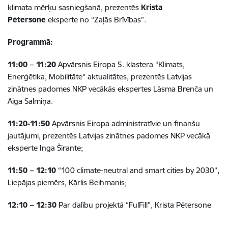
klimata mērķu sasniegšanā, prezentēs
Krista
Pētersone
eksperte no “Zaļās Brīvības”.
Programmā:
11:00 – 11:20
Apvārsnis Eiropa 5. klastera “Klimats,
Enerģētika, Mobilitāte“ aktualitātes, prezentēs Latvijas
zinātnes padomes NKP vecākās ekspertes Lāsma Brenča un
Aiga Salmiņa.
11:20-11:50
Apvārsnis Eiropa administratīvie un finanšu
jautājumi, prezentēs Latvijas zinātnes padomes NKP vecākā
eksperte Inga Šīrante;
11:50 – 12:10
“100 climate-neutral and smart cities by 2030”
,
Liepājas piemērs, Kārlis Beihmanis;
12:10 – 12:30
Par dalību projektā “FulFill”, Krista Pētersone