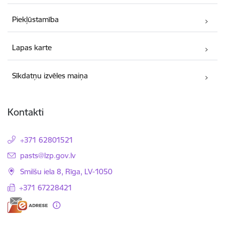
Piekļūstamība
Lapas karte
Sīkdatņu izvēles maiņa
Kontakti
+371 62801521
E-pasts:
pasts@lzp.gov.lv
Smilšu iela 8, Rīga, LV-1050
+371 67228421