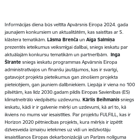
Informācijas diena būs veltīta Apvārsnis Eiropa 2024. gada
jaunajiem konkursiem un aktualitātēm, kas saistītas ar 5.
klāstera tematikām.
Lāsma Brenča
un
Aiga Salmiņa
prezentēs ieteikumus veiksmīgai dalībai, sniegs ieskatu par
aktuālajām konkursu tematikām un partnerībām.
Inga
Šīrante
sniegs ieskatu programmas Apvārsnis Eiropa
administratīvajos un finanšu jautājumos, kas ir svarīgi,
gatavojot projekta pieteikumus gan zinošiem projekta
pieteicējiem, gan jauniem dalībniekiem. Liepāja ir viena no 100
pilsētām, kas līdz 2030.gadam pildīs Eiropas Savienības (ES)
klimatneitrālo viedpilsētu uzdevumu.
Kārlis Beihmanis
sniegs
ieskatu, kādi ir ir galvenie mērķi un uzdevumi, kā arī to, kā
ikviens no mums var iesaistīties. Par projektu FULFILL, kas ir
Horizon 2020 pētniecības projekts, kura mērķis ir izpētīt
dzīvesveida izmaiņu ietekmes uz vidi un iedzīvotāju
iesaistīšanos Eiropas dekarbonizācijā un Parīzes nolīguma