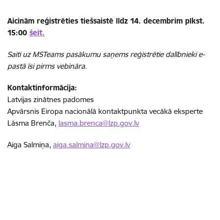
Aicinām reģistrēties tiešsaistē līdz 14. decembrim plkst.
15:00
šeit.
Saiti uz MSTeams pasākumu saņems reģistrētie dalībnieki e-
pastā īsi pirms vebināra.
Kontaktinformācija:
Latvijas zinātnes padomes
Apvārsnis Eiropa nacionālā kontaktpunkta vecākā eksperte
Lāsma Brenča,
lasma.brenca@lzp.gov.lv
Aiga Salmiņa,
aiga.salmina@lzp.gov.lv