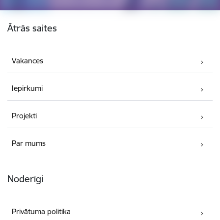
Kājene
Ātrās saites
Vakances
Iepirkumi
Projekti
Par mums
Noderīgi
Privātuma politika