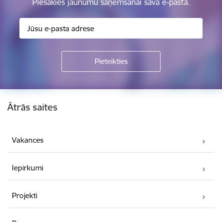
Piesakies jaunumu saņemšanai savā e-pastā.
Kājene
Ātrās saites
Vakances
Iepirkumi
Projekti