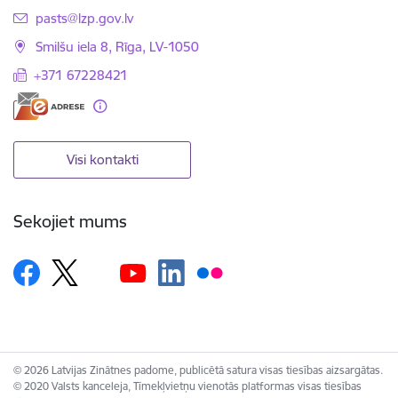
E-pasts:
pasts@lzp.gov.lv
Smilšu iela 8, Rīga, LV-1050
+371 67228421
Visi kontakti
Sekojiet mums
© 2026 Latvijas Zinātnes padome, publicētā satura visas tiesības aizsargātas.
© 2020 Valsts kanceleja, Tīmekļvietņu vienotās platformas visas tiesības