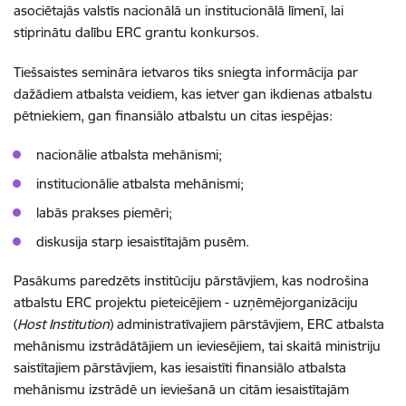
asociētajās valstīs nacionālā un institucionālā līmenī, lai
stiprinātu dalību ERC grantu konkursos.
Tiešsaistes semināra ietvaros tiks sniegta informācija par
dažādiem atbalsta veidiem, kas ietver gan ikdienas atbalstu
pētniekiem, gan finansiālo atbalstu un citas iespējas:
nacionālie atbalsta mehānismi;
institucionālie atbalsta mehānismi;
labās prakses piemēri;
diskusija starp iesaistītajām pusēm.
Pasākums paredzēts institūciju pārstāvjiem, kas nodrošina
atbalstu ERC projektu pieteicējiem - uzņēmējorganizāciju
(
Host Institution
) administratīvajiem pārstāvjiem, ERC atbalsta
mehānismu izstrādātājiem un ieviesējiem, tai skaitā ministriju
saistītajiem pārstāvjiem, kas iesaistīti finansiālo atbalsta
mehānismu izstrādē un ieviešanā un citām iesaistītajām