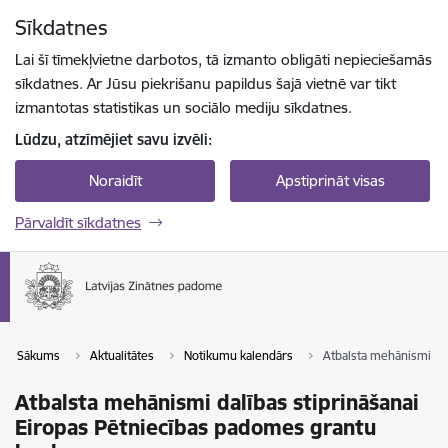
Pāriet uz lapas saturu
Sīkdatnes
Spied
lai meklētu
Enter
Lai šī tīmekļvietne darbotos, tā izmanto obligāti nepieciešamās
sīkdatnes. Ar Jūsu piekrišanu papildus šajā vietnē var tikt
izmantotas statistikas un sociālo mediju sīkdatnes.
Lūdzu, atzīmējiet savu izvēli:
Noraidīt
Apstiprināt visas
Pārvaldīt sīkdatnes
Sākums
Aktualitātes
Notikumu kalendārs
Atbalsta mehānismi da
Atbalsta mehānismi dalības stiprināšanai
Eiropas Pētniecības padomes grantu