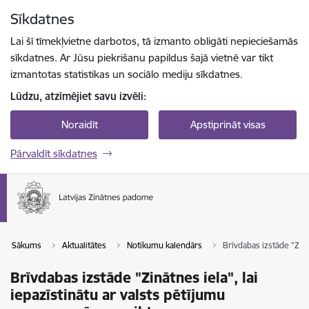
Pāriet uz lapas saturu
Sīkdatnes
Spied
lai meklētu
Enter
Lai šī tīmekļvietne darbotos, tā izmanto obligāti nepieciešamās
sīkdatnes. Ar Jūsu piekrišanu papildus šajā vietnē var tikt
izmantotas statistikas un sociālo mediju sīkdatnes.
Lūdzu, atzīmējiet savu izvēli:
Noraidīt
Apstiprināt visas
Pārvaldīt sīkdatnes
Sākums
Aktualitātes
Notikumu kalendārs
Brīvdabas izstāde "Zinā
Brīvdabas izstāde "Zinātnes iela", lai
iepazīstinātu ar valsts pētījumu