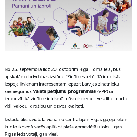
No 25. septembra līdz 20. oktobrim Rīgā, Torņa ielā, būs
apskatāma brīvdabas izstāde “Zinātnes iela”. Tā ir unikāla
iespēja ikvienam interesentam iepazīt Latvijas zinātnieku
sasniegumus
Valsts pētījumu programmās
(VPP) un
ieraudzīt, kā zinātne ietekmē mūsu ikdienu – veselību, darbu,
vidi, valodu, drošību un dzīves kvalitāti.
Izstāde tiks izvietota vienā no centrālajām Rīgas gājēju ielām,
kur to ikdienā varēs aplūkot plašs apmeklētāju loks – gan
Rīgas iedzīvotāji, gan viesi.