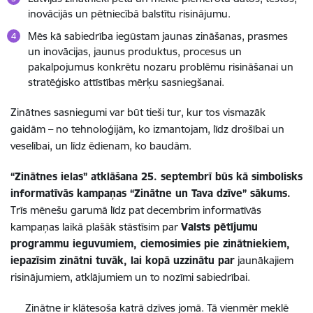
inovācijās un pētniecībā balstītu risinājumu.
Mēs kā sabiedrība iegūstam jaunas zināšanas, prasmes
un inovācijas, jaunus produktus, procesus un
pakalpojumus konkrētu nozaru problēmu risināšanai un
stratēģisko attīstības mērķu sasniegšanai.
Zinātnes sasniegumi var būt tieši tur, kur tos vismazāk
gaidām – no tehnoloģijām, ko izmantojam, līdz drošībai un
veselībai, un līdz ēdienam, ko baudām.
“Zinātnes ielas” atklāšana 25. septembrī būs kā simbolisks
informatīvās kampaņas “Zinātne un Tava dzīve” sākums.
Trīs mēnešu garumā līdz pat decembrim informatīvās
kampaņas laikā plašāk stāstīsim par
Valsts pētījumu
programmu ieguvumiem, ciemosimies pie zinātniekiem,
iepazīsim zinātni tuvāk, lai kopā uzzinātu par
jaunākajiem
risinājumiem, atklājumiem un to nozīmi sabiedrībai.
Zinātne ir klātesoša katrā dzīves jomā. Tā vienmēr meklē