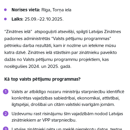
Norises vieta:
Rīga, Torņa iela
Laiks:
25.09.–22.10.2025.
“Zinātnes ielā” atspoguļoti atsevišķi, spilgti Latvijas Zinātnes
padomes administrētās “Valsts pētījumu programmas”
pētnieku darba rezultāti, kam ir nozīme un ietekme mūsu
katra dzīvē. Zinātnes ielā stāstīsim par zinātnieku paveikto
dažās no Valsts pētījumu programmu projektiem, kas
noslēgušies 2024. un 2025. gadā.
Kā top valsts pētījumu programmas?
Valsts ar atbildīgo nozaru ministriju starpniecību identificē
konkrētas vajadzības sabiedrībai, ekonomikai, attīstībai,
ilgtspējai, drošībai un citām valstiski svarīgām jomām.
Uzdevumu rast risinājumu šīm vajadzībām nodod Latvijas
zinātniekiem ar VPP starpniecību.
Latvijas zinātnieki pēta un meklē piemērotu datos, testos,