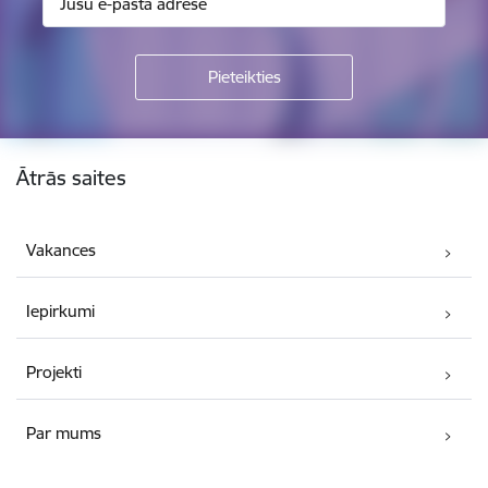
Kājene
Ātrās saites
Vakances
Iepirkumi
Projekti
Par mums