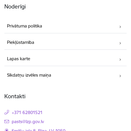
Noderīgi
Privātuma politika
Piekļūstamība
Lapas karte
Sīkdatņu izvēles maiņa
Kontakti
+371 62801521
E-pasts:
pasts@lzp.gov.lv
Smilšu iela 8, Rīga, LV-1050