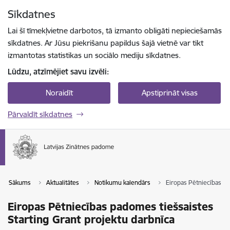
Pāriet uz lapas saturu
Sīkdatnes
Spied
lai meklētu
Enter
Lai šī tīmekļvietne darbotos, tā izmanto obligāti nepieciešamās
sīkdatnes. Ar Jūsu piekrišanu papildus šajā vietnē var tikt
izmantotas statistikas un sociālo mediju sīkdatnes.
Lūdzu, atzīmējiet savu izvēli:
Noraidīt
Apstiprināt visas
Pārvaldīt sīkdatnes
Sākums
Aktualitātes
Notikumu kalendārs
Eiropas Pētniecības pa
Eiropas Pētniecības padomes tiešsaistes
Starting Grant projektu darbnīca