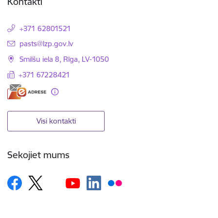
Kontakti
+371 62801521
E-pasts:
pasts@lzp.gov.lv
Smilšu iela 8, Rīga, LV-1050
+371 67228421
Visi kontakti
Sekojiet mums