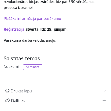
revolucionāras idejas izstrādes līdz pat ERC vērtēšanas
procesa izpratnei.
Plašāka informācija par pasākumu
Reģistrācija
atvērta līdz 25. jūnijam.
Pasākuma darba valoda: angļu.
Saistītas tēmas
Notikumi:
Seminārs
Drukāt lapu
Dalīties