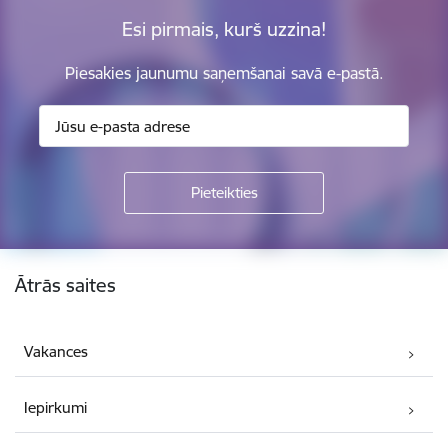
Esi pirmais, kurš uzzina!
Piesakies jaunumu saņemšanai savā e-pastā.
Kājene
Ātrās saites
Vakances
Iepirkumi