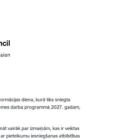
formācijas diena, kurā tiks sniegta
 padomes darba programmā 2027. gadam,
āt vairāk par izmaiņām, kas ir veiktas
r pieteikumu iesniegšanas atbilstības