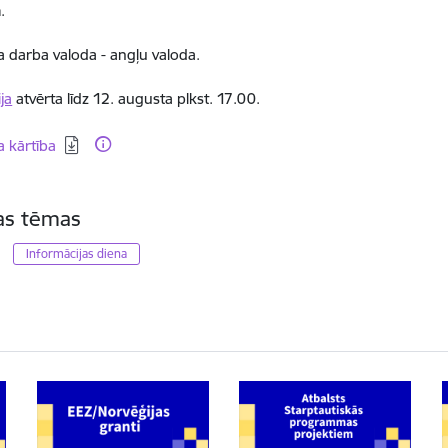
m.
darba valoda - angļu valoda.
ja
atvērta līdz 12. augusta plkst. 17.00.
dēt:
 kārtība
tas tēmas
Informācijas diena