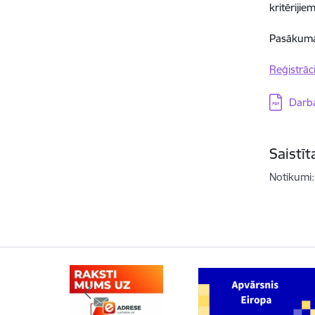
kritērijie
Pasākuma 
Reģistrāci
Lejupielā
Darba
Saistī
Notikumi: