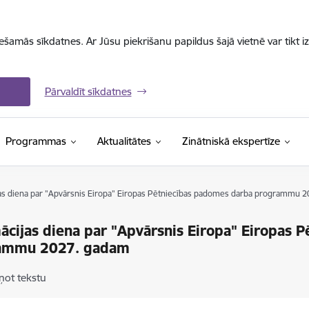
iešamās sīkdatnes. Ar Jūsu piekrišanu papildus šajā vietnē var tikt i
Pārvaldīt sīkdatnes
Programmas
Aktualitātes
Zinātniskā ekspertīze
as diena par "Apvārsnis Eiropa" Eiropas Pētniecības padomes darba programmu 
ācijas diena par "Apvārsnis Eiropa" Eiropas 
ammu 2027. gadam
ņot tekstu