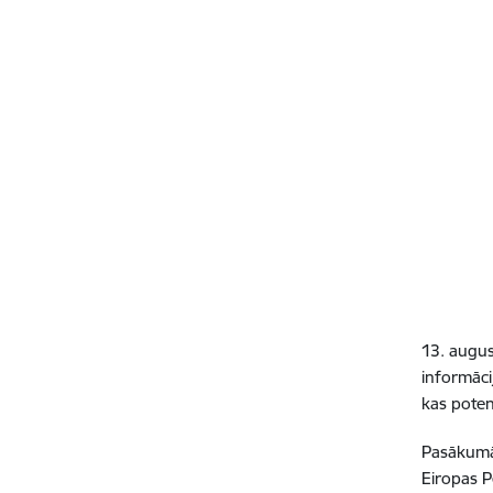
13. augus
informāci
kas potenc
Pasākumā 
Eiropas P