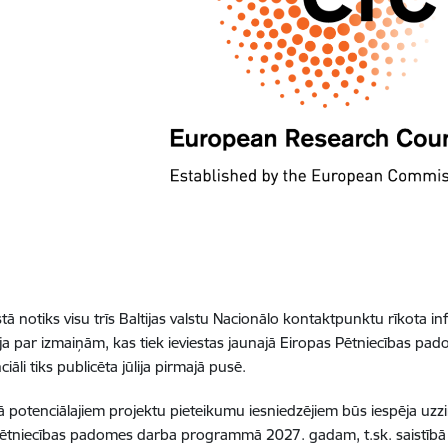
tā notiks visu trīs Baltijas valstu Nacionālo kontaktpunktu rīkota in
ja par izmaiņām, kas tiek ieviestas jaunajā Eiropas Pētniecības
iāli tiks publicēta jūlija pirmajā pusē.
potenciālajiem projektu pieteikumu iesniedzējiem būs iespēja uzzin
ētniecības padomes darba programmā 2027. gadam, t.sk. saistībā a