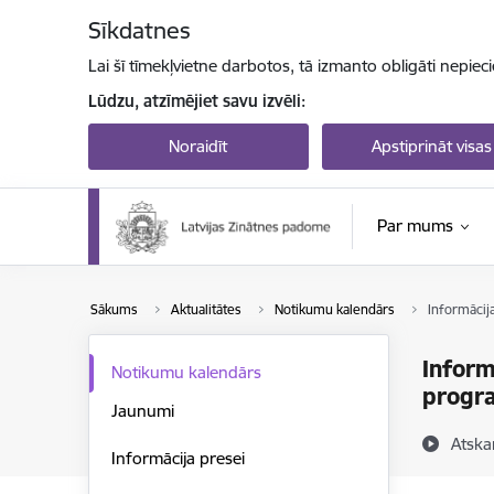
Pāriet uz lapas saturu
Sīkdatnes
Lai šī tīmekļvietne darbotos, tā izmanto obligāti nepiec
Lūdzu, atzīmējiet savu izvēli:
Noraidīt
Apstiprināt visas
Par mums
Sākums
Aktualitātes
Notikumu kalendārs
Informācij
Inform
Notikumu kalendārs
progr
Jaunumi
Atska
Informācija presei