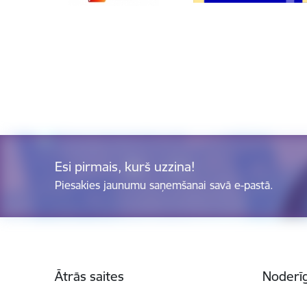
Esi pirmais, kurš uzzina!
Piesakies jaunumu saņemšanai savā e-pastā.
Kājene
Ātrās saites
Noderīg