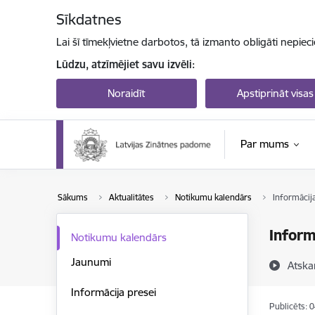
Pāriet uz lapas saturu
Sīkdatnes
Lai šī tīmekļvietne darbotos, tā izmanto obligāti nepiec
Lūdzu, atzīmējiet savu izvēli:
Noraidīt
Apstiprināt visas
Par mums
Sākums
Aktualitātes
Notikumu kalendārs
Informācij
Inform
Notikumu kalendārs
Jaunumi
Atska
Informācija presei
Publicēts: 