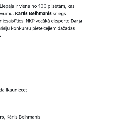
Li
epāja ir viena no 100 pilsētām, kas
zdevumu.
Kārlis Beihmanis
sniegs
iesaistīties.
NKP vecākā eksperte
Darja
isiju konkursu pieteicējiem dažādas
os.
da Ikauniece;
rs, Kārlis Beihmanis;