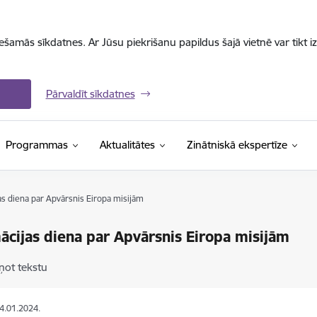
iešamās sīkdatnes. Ar Jūsu piekrišanu papildus šajā vietnē var tikt i
Pārvaldīt sīkdatnes
Programmas
Aktualitātes
Zinātniskā ekspertīze
as diena par Apvārsnis Eiropa misijām
ācijas diena par Apvārsnis Eiropa misijām
ņot tekstu
04.01.2024.