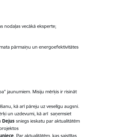
bas nodaļas vecākā eksperte;
Klimata pārmaiņu un energoefektivitātes
pa"
jaunumiem.
Misiju
mērķis ir risināt
tīšanu, kā arī pāreju uz veselīgu augsni.
 mērķi un uzdevumi, kā arī saņemsiet
a Dejus
sniegs ieskatu par aktualitātēm
 projektos
uniece
. Par aktualitātēm, kas saistītas