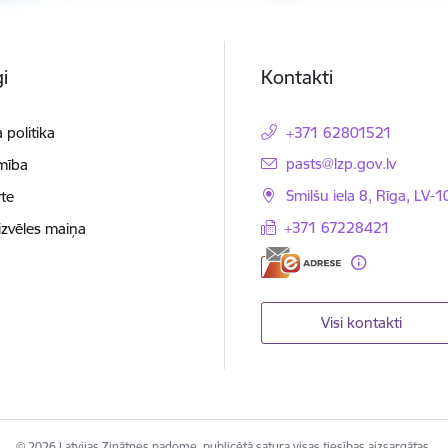
i
Kontakti
 politika
+371 62801521
E-pasts:
pasts@lzp.gov.lv
mība
Smilšu iela 8, Rīga, LV-
te
+371 67228421
izvēles maiņa
Visi kontakti
© 2026 Latvijas Zinātnes padome, publicētā satura visas tiesības aizsargātas.