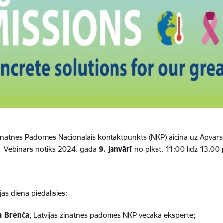
Zinātnes Padomes Nacionālais kontaktpunkts (NKP) aicina uz Apvār
ē. Vebinārs notiks 202
4
. gada
9. janvārī
no plkst. 11:00 līdz 13.0
as dienā piedalīsies:
a Brenča
,
Latvijas zinātnes padomes NKP vecākā eksperte;