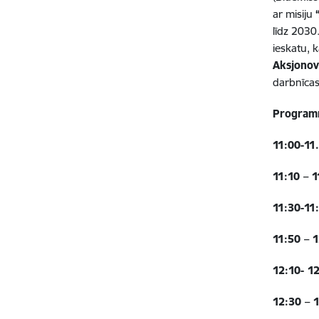
ar misiju
līdz 2030
ieskatu, k
Aksjono
darbnīcas
Program
1
1:00-11
1
1:
1
0 – 1
11:
3
0-11
11:
5
0 – 1
12:10- 1
12:
3
0 – 