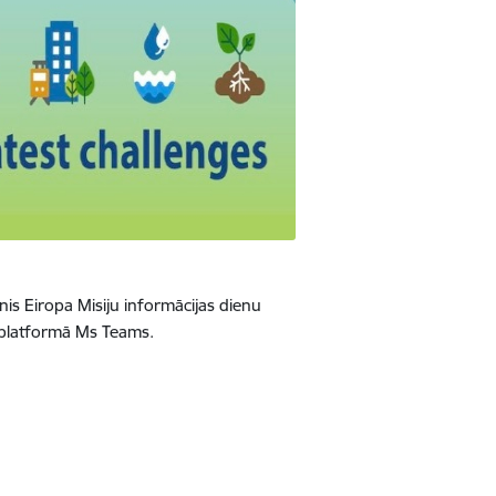
snis Eiropa
Misiju i
nformācijas dienu
0 platformā Ms Teams.