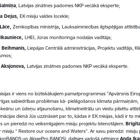
Salmiņa
,
Latvijas zinātnes padomes NKP vecākā eksperte;
ta Dejus,
EK misiju valdes locekle;
 Lāce,
Zemkopības ministrija
,
Lauksaimniecības ilgtspējīgas attīstī
Ikauniece,
LHEI, Jūras monitoringa nodaļas vadītāja
;
s Beihmanis
,
Liepājas
Centrālā administrācij
as, Projektu vadītājs, 
jumos
;
 Aksjonova
,
Latvijas zinātnes padomes NKP vecākā eksperte
.
sijas ir vien
s
no
būtiskākajiem
pamatprogrammas "Apvārsnis Eiro
rīgas sabiedrības problēmas kā- pielāgošanos klimata
pārmaiņām,
 okeānu un ūdeņu atjaunošanu,
klimatneitrālu
un
viedu pilsētu attīs
rmācijas dienā Jūs uzzināsiet par to, kā
das
ir EK misijas, kādi ir to
s un pieredzi no veiksmīgajiem misiju projektu īstenotājiem.
Brigit
ar misiju “ Restore our oceans and Waters”. Ar savu pieredzi misiju
sionBANOS un AlgaePro BANOS
)
dalīsies vadošā pētniece
Anda Ika