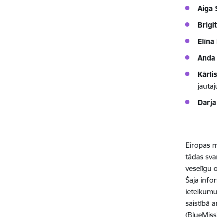
Aiga 
Brigi
Elīna
Anda 
Kārli
jautā
Darja
Eiropas mi
tādas sva
veselīgu
Šajā info
ieteikumu
saistībā 
(B
lueMis