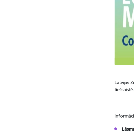
Latvijas 
tiešsaist
I
nformācij
Lāsm