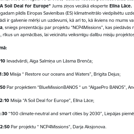
“A Soil Deal for Europe”
Jums ziņos vecākā eksperte
Elīna Lāce.
.gadam pildīs Eiropas Savienības (ES) klimatneitrālo viedpilsētu u
ādi ir galvenie mērķi un uzdevumi, kā arī to, kā ikviens no mums var 
va
, sniegs prezentāciju
par projektu “
NCP4Missions”, kas piedāvās m
, rīkus un apmācības, lai veicinātu veiksmīgu dalību misiju projekt
mā:
.10
Ievadvārdi, Aiga Salmiņa un Lāsma Brenča;
1:
3
0
Misija
“ Restore our oceans and Waters”, Brigita Dejus;
:
5
0
Par projektiem “
B
lueMissionBANOS
“
un
“
AlgaePro BANOS
”, An
2:
10
Misija “
A Soil Deal for Europe”, Elīna Lāce;
2:30
“100 climate-neutral and smart cities by 2030”
, Liepājas piemē
12:
5
0
Par
p
rojekt
u “ NCP4Missions
“,
Darja Aksjonova.