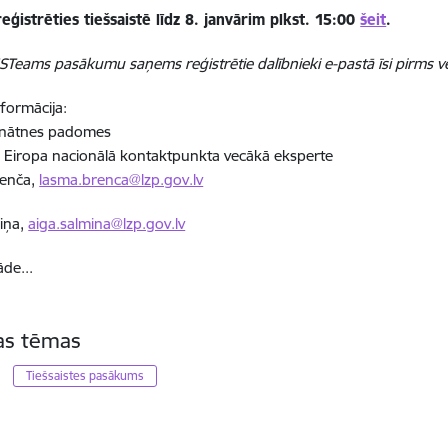
reģistrēties tiešsaistē līdz
8
.
janvārim
plkst. 15:00
šeit
.
MSTeams pasākumu saņems reģistrētie dalībnieki e-pastā īsi pirms v
formācija:
zinātnes padomes
 Eiropa nacionālā kontaktpunkta vecākā eksperte
enča,
lasma.brenca@lzp.gov.lv
iņa,
aiga.salmina@lzp.gov.lv
āde...
tas tēmas
Tiešsaistes pasākums