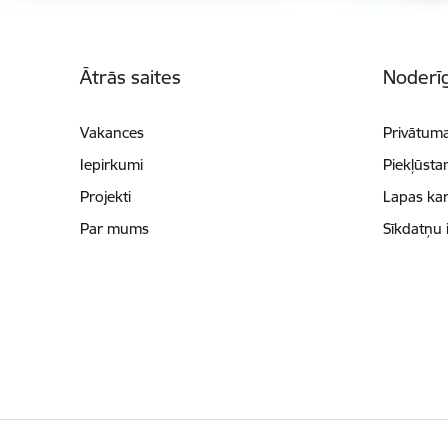
Kājene
Ātrās saites
Noderīg
Vakances
Privātuma
Iepirkumi
Piekļūsta
Projekti
Lapas kar
Par mums
Sīkdatņu 