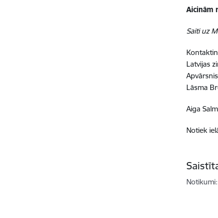
A
icinām 
Saiti uz 
Kontaktin
Latvijas 
Apvārsnis
Lāsma Br
Aiga Salm
Notiek iel
Saistī
Notikumi: