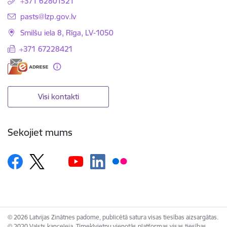
+371 62801521
E-pasts:
pasts@lzp.gov.lv
Smilšu iela 8, Rīga, LV-1050
+371 67228421
Visi kontakti
Sekojiet mums
© 2026 Latvijas Zinātnes padome, publicētā satura visas tiesības aizsargātas.
© 2020 Valsts kanceleja, Tīmekļvietņu vienotās platformas visas tiesības