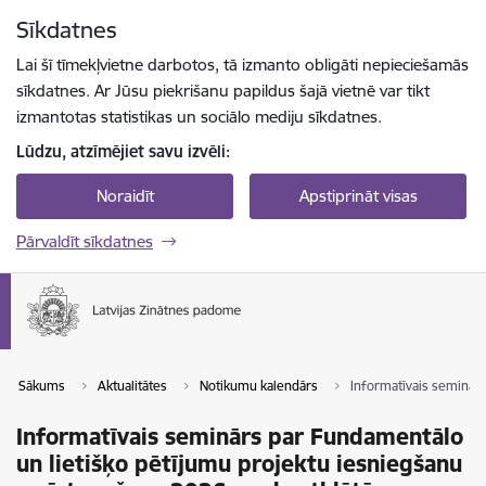
Pāriet uz lapas saturu
Sīkdatnes
Spied
lai meklētu
Enter
Lai šī tīmekļvietne darbotos, tā izmanto obligāti nepieciešamās
sīkdatnes. Ar Jūsu piekrišanu papildus šajā vietnē var tikt
izmantotas statistikas un sociālo mediju sīkdatnes.
Lūdzu, atzīmējiet savu izvēli:
Noraidīt
Apstiprināt visas
Pārvaldīt sīkdatnes
Sākums
Aktualitātes
Notikumu kalendārs
Informatīvais seminārs
Informatīvais seminārs par Fundamentālo
un lietišķo pētījumu projektu iesniegšanu