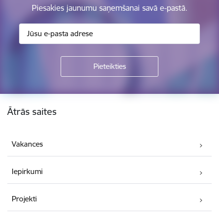
Piesakies jaunumu saņemšanai savā e-pastā.
Kājene
Ātrās saites
Vakances
Iepirkumi
Projekti