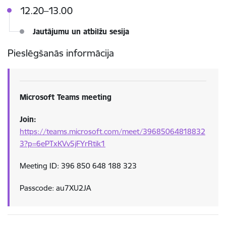
12.20–13.00
Jautājumu un atbilžu sesija
Pieslēgšanās informācija
Microsoft Teams meeting
Join:
https://teams.microsoft.com/meet/39685064818832
3?p=6ePTxKVv5jFYrRtik1
Meeting ID: 396 850 648 188 323
Passcode: au7XU2JA