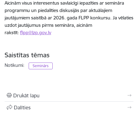
Aicinām visus interesentus savlaicīgi iepazīties ar semināra
programmu un piedalīties diskusijās par aktuālajiem
jautājumiem saistībā ar 2026. gada FLPP konkursu. Ja vēlaties
uzdot jautājumus pirms semināra, aicinām
rakstīt:
flpp@lzp.gov.lv
Saistītas tēmas
Notikumi:
Seminārs
Drukāt lapu
Dalīties