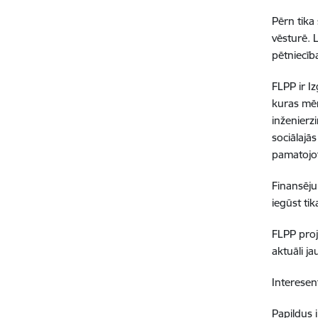
Pērn tika
vēsturē. L
pētniecība
FLPP ir I
kuras mēr
inženierz
sociālajā
pamatojot
Finansēju
iegūst tik
FLPP proj
aktuāli ja
Interesent
Papildus 