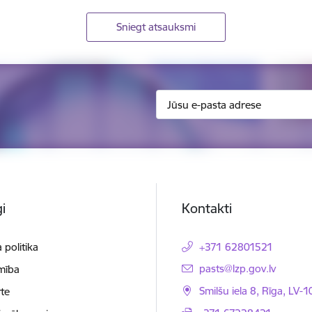
Sniegt atsauksmi
i
Kontakti
 politika
+371 62801521
E-pasts:
pasts@lzp.gov.lv
mība
Smilšu iela 8, Rīga, LV-
te