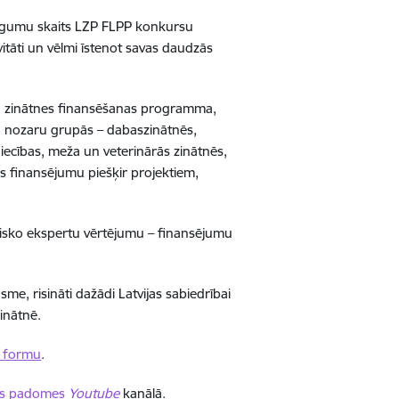
iegumu skaits LZP FLPP konkursu
ivitāti un vēlmi īstenot savas daudzās
ērsta zinātnes finansēšanas programma,
ņu nozaru grupās – dabaszinātnēs,
iecības, meža un veterinārās zinātnēs,
s finansējumu piešķir projektiem,
tnisko ekspertu vērtējumu – finansējumu
me, risināti dažādi Latvijas sabiedrībai
zinātnē.
a formu
.
nes padomes
Youtube
kanālā.