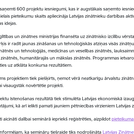
 saņemti 600 projektu iesniegumi, kas ir augstākais saņemto iesn
ielais pieteikumu skaits apliecināja Latvijas zinātnieku darbības akt
s idejas.
zglītības un zinātnes ministrijas finansēta uz zinātnisko izcilību v
ķis ir radīt jaunas zināšanas un tehnoloģiskās atziņas visās zināt
inātnēs un tehnoloģijās, medicīnas un veselības zinātnēs, lauksaimn
s zinātnēs, humanitārajās un mākslas zinātnēs. Programmas ietvaro
ies uz atklāta konkursa rezultātiem.
ms projektiem tiek piešķirts, ņemot vērā neatkarīgu ārvalstu zinā
ai visaugstāk novērtētie projekti.
ektu īstenošanas rezultātā tiek stimulēta Latvijas ekonomiskā izaugs
utājumi, kā arī ielikti pamati jauniem pētniecības virzieniem Latvijas 
i aicināti dalībai seminārā iepriekš reģistrēties, aizpildot
pieteikum
informējam, ka semināru tiešraide tiks nodrošināta
Latvijas Zināt