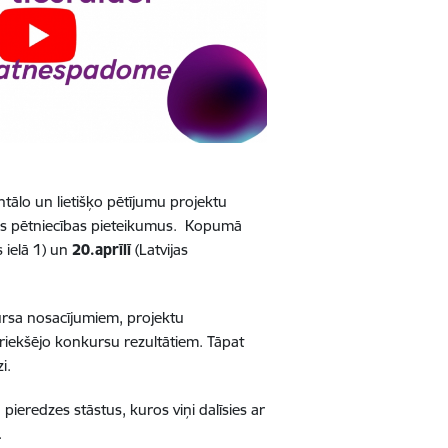
ālo un lietišķo pētījumu projektu
īvus pētniecības pieteikumus. Kopumā
 ielā 1) un
20.aprīlī
(Latvijas
ursa nosacījumiem, projektu
priekšējo konkursu rezultātiem. Tāpat
i.
ieredzes stāstus, kuros viņi dalīsies ar
.