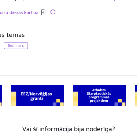
dēt:
āru dienas kārtība
tas tēmas
Seminārs
Vai šī informācija bija noderīga?