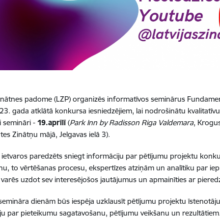
Zinātnes padome (LZP) organizēs informatīvos seminārus Fundament
23. gada atklātā konkursa iesniedzējiem, lai nodrošinātu kvalitat
i semināri -
19.aprīlī
(
Park Inn by Radisson Riga Valdemara
, Krogus
tes Zinātņu mājā, Jelgavas ielā 3).
ietvaros paredzēts sniegt informāciju par pētījumu projektu konk
nu, to vērtēšanas procesu, ekspertīzes atziņām un analītiku par ie
i varēs uzdot sev interesējošos jautājumus un apmainīties ar pieredz
semināra dienām būs iespēja uzklausīt pētījumu projektu īstenotāju p
ju par pieteikumu sagatavošanu, pētījumu veikšanu un rezultātiem