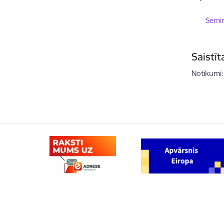
Lejupielā
Semin
Saistī
Notikumi: