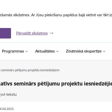
iešamās sīkdatnes. Ar Jūsu piekrišanu papildus šajā vietnē var tikt i
Pārvaldīt sīkdatnes
Programmas
Aktualitātes
Zinātniskā ekspertīze
s seminārs pētījumu projektu iesniedzējiem
atīvs seminārs pētījumu projektu iesniedzēj
ņot tekstu
04.04.2023.