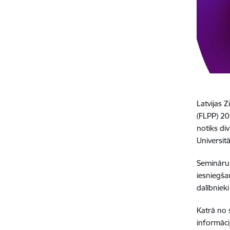
Latvijas 
(FLPP) 20
notiks div
Universitā
Semināru 
iesniegša
dalībniek
Katrā no 
informāci