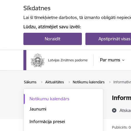
Pāriet uz lapas saturu
Sīkdatnes
Lai šī tīmekļvietne darbotos, tā izmanto obligāti nepiec
Lūdzu, atzīmējiet savu izvēli:
Noraidīt
Apstiprināt visas
Par mums
Sākums
Aktualitātes
Notikumu kalendārs
Informatīv
Inform
Notikumu kalendārs
Jaunumi
Atska
Informācija presei
Publicēts: 