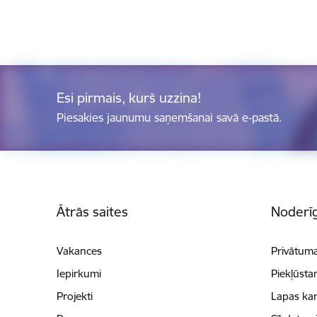
Esi pirmais, kurš uzzina!
Piesakies jaunumu saņemšanai savā e-pastā.
Kājene
Ātrās saites
Noderīg
Vakances
Privātuma
Iepirkumi
Piekļūsta
Projekti
Lapas kar