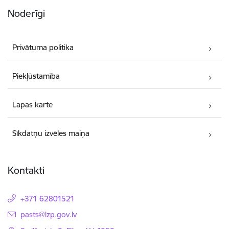
Noderīgi
Privātuma politika
Piekļūstamība
Lapas karte
Sīkdatņu izvēles maiņa
Kontakti
+371 62801521
E-pasts:
pasts@lzp.gov.lv