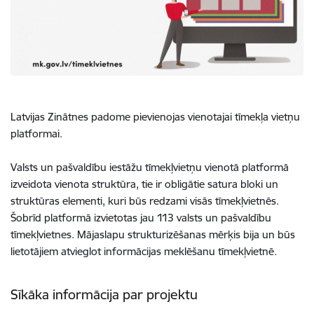
Latvijas Zinātnes padome pievienojas vienotajai tīmekļa vietņu
platformai.
Valsts un pašvaldību iestāžu tīmekļvietņu vienotā platformā
izveidota vienota struktūra, tie ir obligātie satura bloki un
struktūras elementi, kuri būs redzami visās tīmekļvietnēs.
Šobrīd platformā izvietotas jau 113 valsts un pašvaldību
tīmekļvietnes. Mājaslapu strukturizēšanas mērķis bija un būs
lietotājiem atvieglot informācijas meklēšanu tīmekļvietnē.
Sīkāka informācija par projektu