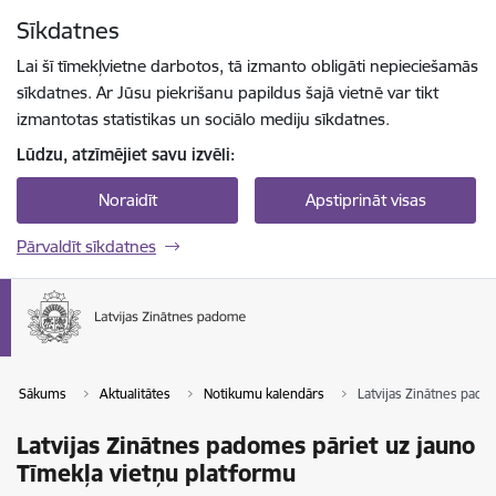
Pāriet uz lapas saturu
Sīkdatnes
Spied
lai meklētu
Enter
Lai šī tīmekļvietne darbotos, tā izmanto obligāti nepieciešamās
sīkdatnes. Ar Jūsu piekrišanu papildus šajā vietnē var tikt
izmantotas statistikas un sociālo mediju sīkdatnes.
Lūdzu, atzīmējiet savu izvēli:
Noraidīt
Apstiprināt visas
Pārvaldīt sīkdatnes
Sākums
Aktualitātes
Notikumu kalendārs
Latvijas Zinātnes pado
Latvijas Zinātnes padomes pāriet uz jauno
Tīmekļa vietņu platformu