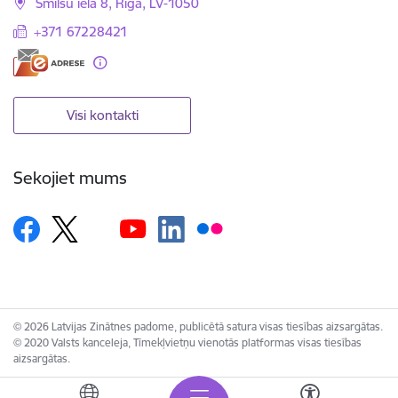
Smilšu iela 8, Rīga, LV-1050
+371 67228421
Visi kontakti
Sekojiet mums
© 2026 Latvijas Zinātnes padome, publicētā satura visas tiesības aizsargātas.
© 2020 Valsts kanceleja, Tīmekļvietņu vienotās platformas visas tiesības
aizsargātas.