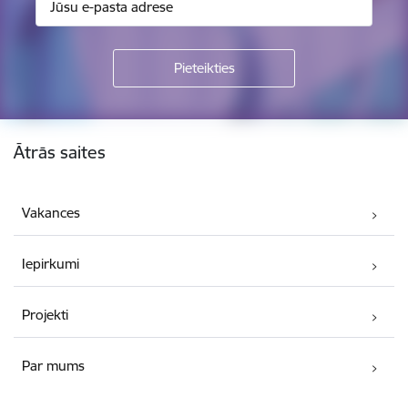
Kājene
Ātrās saites
Vakances
Iepirkumi
Projekti
Par mums