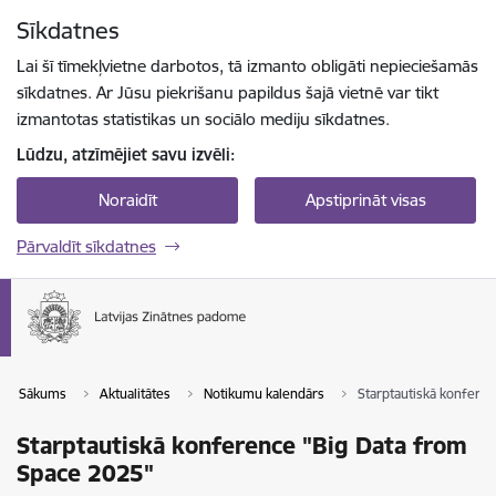
Pāriet uz lapas saturu
Sīkdatnes
Spied
lai meklētu
Enter
Lai šī tīmekļvietne darbotos, tā izmanto obligāti nepieciešamās
sīkdatnes. Ar Jūsu piekrišanu papildus šajā vietnē var tikt
izmantotas statistikas un sociālo mediju sīkdatnes.
Lūdzu, atzīmējiet savu izvēli:
Noraidīt
Apstiprināt visas
Pārvaldīt sīkdatnes
Sākums
Aktualitātes
Notikumu kalendārs
Starptautiskā konfere
Starptautiskā konference "Big Data from
Space 2025"