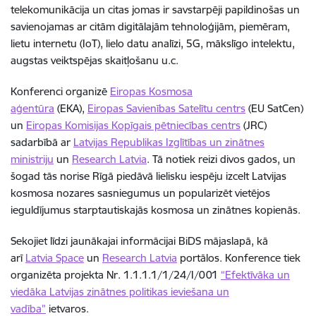
telekomunikācija un citas jomas ir savstarpēji papildinošas un
savienojamas ar citām digitālajām tehnoloģijām, piemēram,
lietu internetu (IoT), lielo datu analīzi, 5G, mākslīgo intelektu,
augstas veiktspējas skaitļošanu u.c.
Konferenci organizē
Eiropas Kosmosa
aģentūra
(EKA),
Eiropas Savienības Satelītu centrs
(EU SatCen)
un
Eiropas Komisijas Kopīgais pētniecības centrs
(JRC)
sadarbībā ar
Latvijas Republikas Izglītības un zinātnes
ministriju
un
Research Latvia
. Tā notiek reizi divos gados, un
šogad tās norise Rīgā piedāvā lielisku iespēju izcelt Latvijas
kosmosa nozares sasniegumus un popularizēt vietējos
ieguldījumus starptautiskajās kosmosa un zinātnes kopienās.
Sekojiet līdzi jaunākajai informācijai BiDS mājaslapā, kā
arī
Latvia Space
un
Research Latvia
portālos. Konference tiek
organizēta projekta Nr. 1.1.1.1/1/24/I/001
“Efektīvāka un
viedāka Latvijas zinātnes politikas ieviešana un
vadība”
ietvaros.