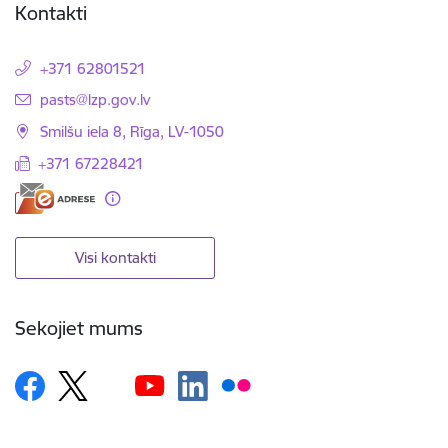
Kontakti
+371 62801521
E-pasts:
pasts@lzp.gov.lv
Smilšu iela 8, Rīga, LV-1050
+371 67228421
Visi kontakti
Sekojiet mums