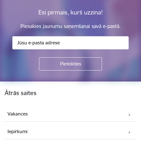
Esi pirmais, kurš uzzina!
Piesakies jaunumu saņemšanai savā e-pastā.
Kājene
Ātrās saites
Vakances
Iepirkumi