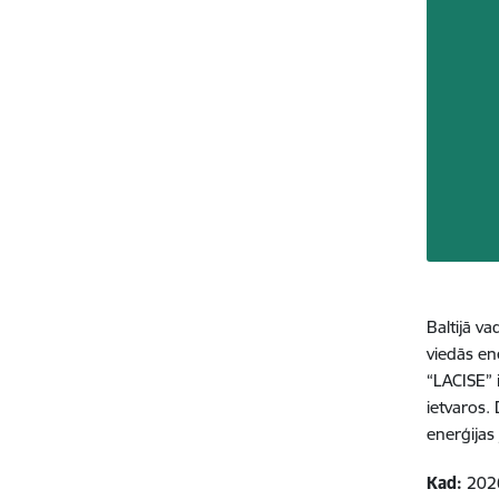
Baltijā v
viedās en
“LACISE” 
ietvaros.
enerģijas
Kad:
2026