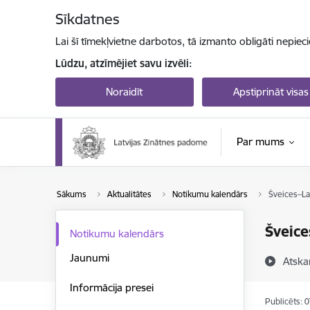
Pāriet uz lapas saturu
Sīkdatnes
Lai šī tīmekļvietne darbotos, tā izmanto obligāti nepiec
Lūdzu, atzīmējiet savu izvēli:
Noraidīt
Apstiprināt visas
Par mums
Sākums
Aktualitātes
Notikumu kalendārs
Šveices–Lat
Šveice
Notikumu kalendārs
Jaunumi
Atska
Informācija presei
Publicēts: 