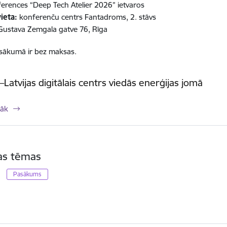
erences “Deep Tech Atelier 2026” ietvaros
ieta:
konferenču centrs Fantadroms, 2. stāvs
ustava Zemgala gatve 76, Rīga
asākumā ir bez maksas.
–Latvijas digitālais centrs viedās enerģijas jomā
rāk
tas tēmas
Pasākums