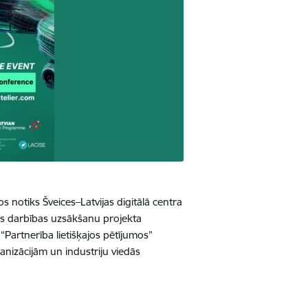
s notiks Šveices–Latvijas digitālā centra
as darbības uzsākšanu projekta
“Partnerība lietišķajos pētījumos”
ganizācijām un industriju viedās