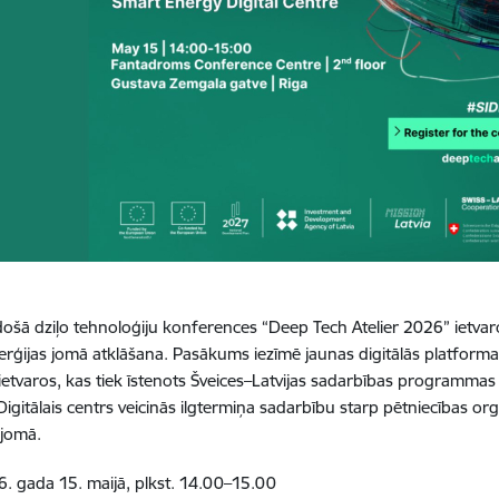
adošā dziļo tehnoloģiju konferences “Deep Tech Atelier 2026” ietvaro
erģijas jomā atklāšana.
Pasākums iezīmē jaunas digitālās platform
ietvaros, kas tiek īstenots Šveices–Latvijas sadarbības programmas 
 Digitālais centrs veicinās ilgtermiņa sadarbību starp pētniecības or
 jomā.
. gada 15. maijā, plkst. 14.00–15.00