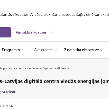
iešamās sīkdatnes. Ar Jūsu piekrišanu papildus šajā vietnē var tikt i
Pārvaldīt sīkdatnes
Programmas
Aktualitātes
Zinātniskā ekspertīze
vijas digitālā centra viedās enerģijas jomā atklāšana
s–Latvijas digitālā centra viedās enerģijas jo
ņot tekstu
07.05.2026.