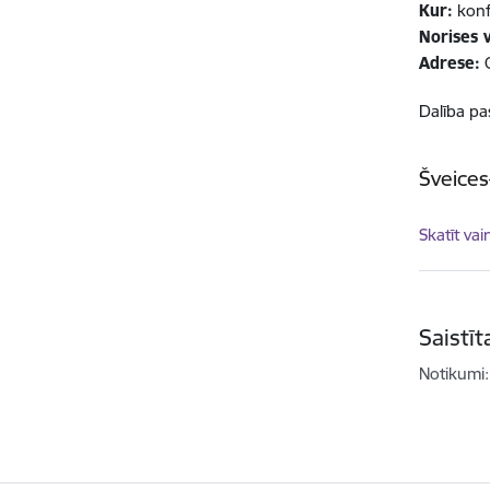
Kur:
konf
Norises v
Adrese:
G
Dalība p
Šveices
Skatīt vai
Saistī
Notikumi: