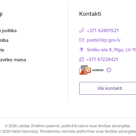
i
Kontakti
 politika
+371 62801521
E-pasts:
pasts@lzp.gov.lv
mība
Smilšu iela 8, Rīga, LV-
te
+371 67228421
izvēles maiņa
Visi kontakti
© 2026 Latvijas Zinātnes padome, publicētā satura visas tiesības aizsargātas.
 2020 Valsts kanceleja, Tīmekļvietņu vienotās platformas visas tiesības aizsargāta