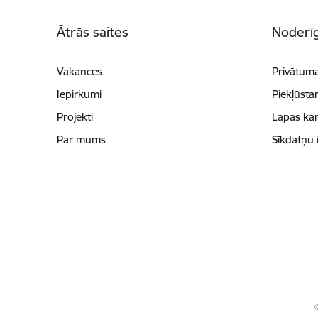
Kājene
Ātrās saites
Noderīg
Vakances
Privātuma
Iepirkumi
Piekļūsta
Projekti
Lapas kar
Par mums
Sīkdatņu 
©