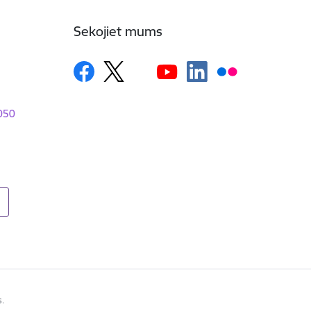
Sekojiet mums
1050
s.