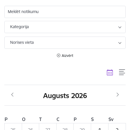
Meklēt notikumu
Kategorija
Norises vieta
Aizvērt
Augusts 2026
P
O
T
C
P
S
Sv
25
26
27
28
29
1
2