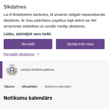
Pāriet uz lapas saturu
Sīkdatnes
Spied
lai meklētu
Enter
Lai šī tīmekļvietne darbotos, tā izmanto obligāti nepieciešamās
sīkdatnes. Ar Jūsu piekrišanu papildus šajā vietnē var tikt
izmantotas statistikas un sociālo mediju sīkdatnes.
Lūdzu, atzīmējiet savu izvēli:
Noraidīt
Apstiprināt visas
Pārvaldīt sīkdatnes
Sākums
Aktualitātes
Notikumu kalendārs
Notikumu kalendārs