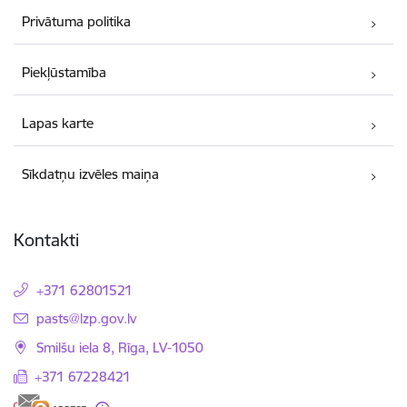
Privātuma politika
Piekļūstamība
Lapas karte
Sīkdatņu izvēles maiņa
Kontakti
+371 62801521
E-pasts:
pasts@lzp.gov.lv
Smilšu iela 8, Rīga, LV-1050
+371 67228421