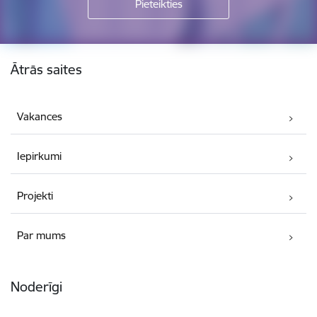
Kājene
Ātrās saites
Vakances
Iepirkumi
Projekti
Par mums
Noderīgi