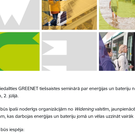
iedalīties GREENET tiešsaistes seminārā par enerģijas un bateriju n
 2. jūlijā.
būs īpaši noderīgs organizācijām no
Widening
valstīm, jaunpienāc
nam, kas darbojas enerģijas un bateriju jomā un vēlas uzzināt vairā
būs iespēja: