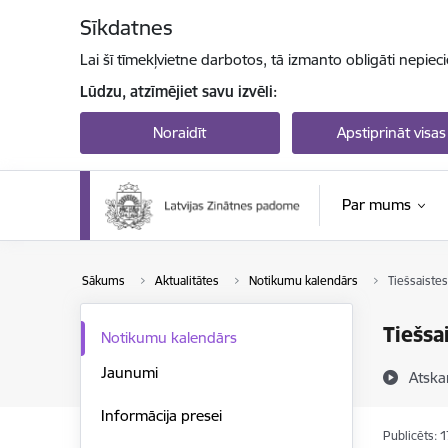
Pāriet uz lapas saturu
Sīkdatnes
Lai šī tīmekļvietne darbotos, tā izmanto obligāti nepiec
Lūdzu, atzīmējiet savu izvēli:
Noraidīt
Apstiprināt visas
Par mums
Sākums
Aktualitātes
Notikumu kalendārs
Tiešsaistes
Tiešsa
Notikumu kalendārs
Jaunumi
Atska
Informācija presei
Publicēts: 