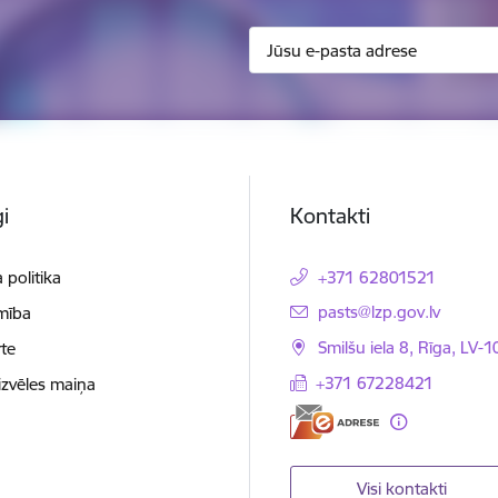
i
Kontakti
 politika
+371 62801521
E-pasts:
pasts@lzp.gov.lv
mība
Smilšu iela 8, Rīga, LV-
te
+371 67228421
izvēles maiņa
Visi kontakti