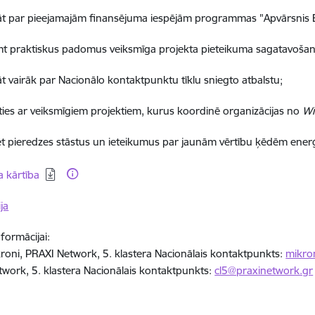
āt par pieejamajām finansējuma iespējām programmas "Apvārsnis Ei
t praktiskus padomus veiksmīga projekta pieteikuma sagatavošan
āt vairāk par Nacionālo kontaktpunktu tīklu sniegto atbalstu;
īties ar veiksmīgiem projektiem, kurus koordinē organizācijas no
Wi
ēt pieredzes stāstus un ieteikumus par jaunām vērtību ķēdēm enerģ
dēt:
 kārtība
ja
nformācijai:
roni, PRAXI Network, 5. klastera Nacionālais kontaktpunkts:
mikro
work, 5. klastera Nacionālais kontaktpunkts:
cl5@praxinetwork.gr