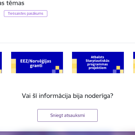
tas tēmas
Tiešsaistes pasākums
Vai šī informācija bija noderīga?
Sniegt atsauksmi