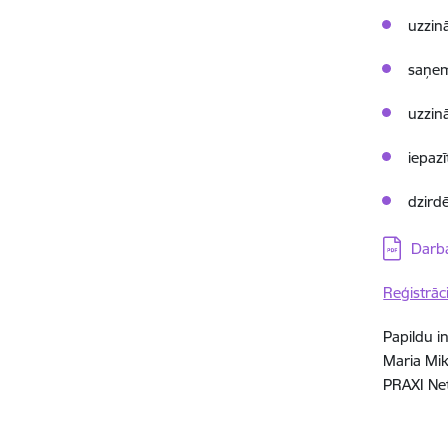
uzzin
saņem
uzzin
iepaz
dzird
Lejupielā
Darba
Reģistrāci
Papildu i
Maria Mik
PRAXI Net