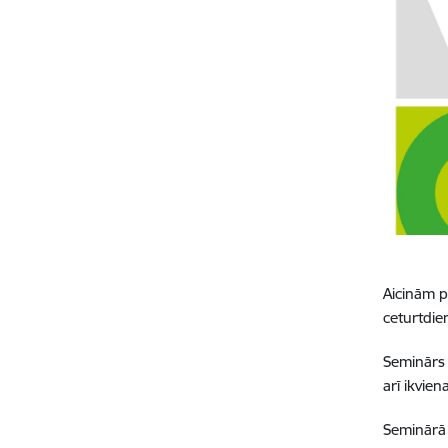
Aicinām p
ceturtdien,
Seminārs 
arī ikvie
Seminārā 