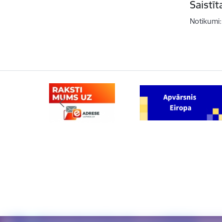
Saistī
Notikumi: