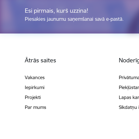
Esi pirmais, kurš uzzina!
Piesakies jaunumu saņemšanai savā e-pastā.
Kājene
Ātrās saites
Noderīg
Vakances
Privātuma
Iepirkumi
Piekļūsta
Projekti
Lapas kar
Par mums
Sīkdatņu 