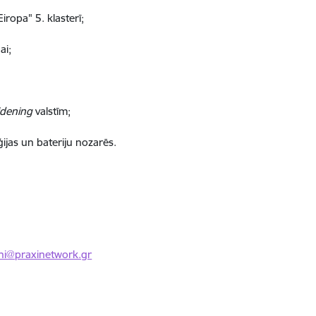
ropa" 5. klasterī;
ai;
dening
valstīm;
ijas un bateriju nozarēs.
ni@praxinetwork.gr