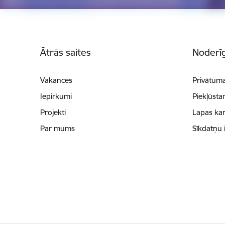
Kājene
Ātrās saites
Noderīg
Vakances
Privātuma
Iepirkumi
Piekļūsta
Projekti
Lapas kar
Par mums
Sīkdatņu 