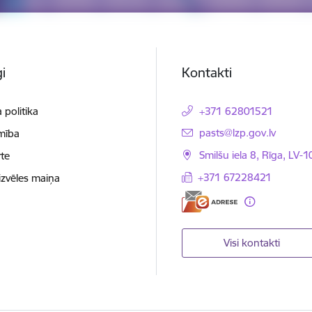
i
Kontakti
 politika
+371 62801521
E-pasts:
pasts@lzp.gov.lv
mība
Smilšu iela 8, Rīga, LV-
te
+371 67228421
izvēles maiņa
Visi kontakti