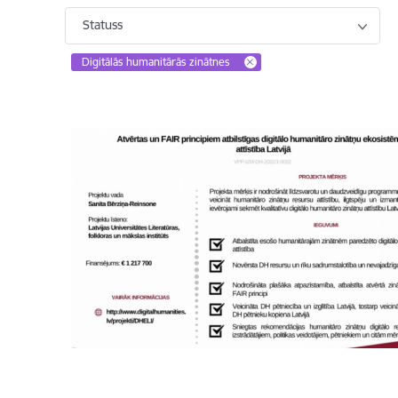
Statuss
Digitālās humanitārās zinātnes