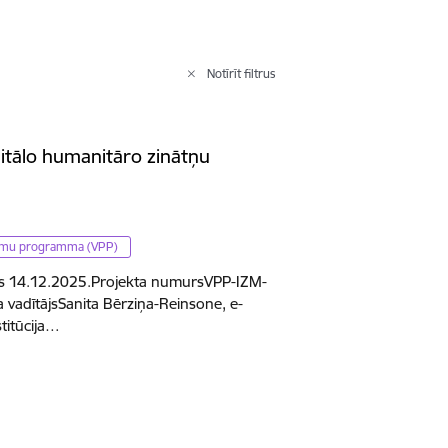
Notīrīt filtrus
gitālo humanitāro zinātņu
jumu programma (VPP)
s 14.12.2025.Projekta numursVPP-IZM-
adītājsSanita Bērziņa-Reinsone, e-
stitūcija…