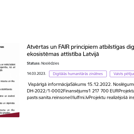
Atvērtas un FAIR principiem atbilstīgas di
ekosistēmas attīstība Latvijā
Statuss:
Noslēdzies
14.03.2023.
Digitālās humanitārās zinātnes
Valsts pētī
Vispārīgā informācijaSākums 15.12.2022. Noslēgum
DH-2022/1-0002Finansējums1 217 700 EURProjekta v
pasts:sanita.reinsone@lulfmi.lvProjektu realizējošā in