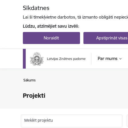
Pāriet uz lapas saturu
Sīkdatnes
Lai šī tīmekļvietne darbotos, tā izmanto obligāti nepiec
Lūdzu, atzīmējiet savu izvēli:
Noraidīt
Apstiprināt visas
Par mums
Sākums
Projekti
Meklēt projektu