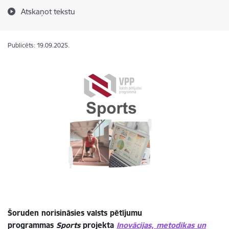
Atskaņot tekstu
Publicēts: 19.09.2025.
Šoruden norisināsies valsts pētījumu
programmas
Sports
projekta
Inovācijas, metodikas un