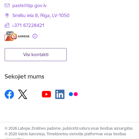
E-pasts:
pasts@lzp.gov.lv
Smilšu iela 8, Rīga, LV-1050
+371 67228421
Visi kontakti
Sekojiet mums
© 2026 Latvijas Zinātnes padome, publicētā satura visas tiesības aizsargātas.
© 2020 Valsts kanceleja, Tīmekļvietņu vienotās platformas visas tiesības