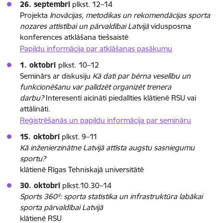
26. septembrī
plkst. 12–14
Projekta
Inovācijas, metodikas un rekomendācijas sporta
nozares attīstībai un pārvaldībai Latvijā
vidusposma
konferences atklāšana tiešsaistē
Papildu informācija par atklāšanas pasākumu
1. oktobrī
plkst.
10–12
Seminārs ar diskusiju
Kā dati par bērna veselību un
funkcionēšanu var palīdzēt organizēt trenera
darbu?
Interesenti aicināti piedalīties klātienē RSU vai
attālināti.
Reģistrēšanās un papildu informācija par semināru
15. oktobrī
plkst. 9–11
Kā inženierzinātne Latvijā attīsta augstu sasniegumu
sportu?
klātienē Rīgas Tehniskajā universitātē
30. oktobrī
plkst.10.30–14
Sports 360º: sporta statistika un infrastruktūra labākai
sporta pārvaldībai Latvijā
klātienē RSU