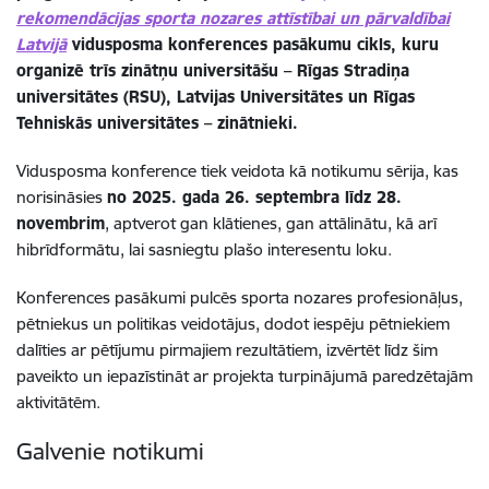
rekomendācijas sporta nozares attīstībai un pārvaldībai
Latvijā
vidusposma konferences pasākumu cikls, kuru
organizē trīs zinātņu universitāšu – Rīgas Stradiņa
universitātes (RSU), Latvijas Universitātes un Rīgas
Tehniskās universitātes – zinātnieki.
Vidusposma konference tiek veidota kā notikumu sērija, kas
norisināsies
no 2025. gada 26. septembra līdz 28.
novembrim
, aptverot gan klātienes, gan attālinātu, kā arī
hibrīdformātu, lai sasniegtu plašo interesentu loku.
Konferences pasākumi pulcēs sporta nozares profesionāļus,
pētniekus un politikas veidotājus, dodot iespēju pētniekiem
dalīties ar pētījumu pirmajiem rezultātiem, izvērtēt līdz šim
paveikto un iepazīstināt ar projekta turpinājumā paredzētajām
aktivitātēm.
Galvenie notikumi