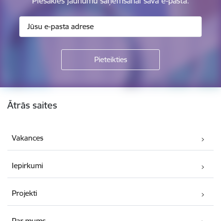
Piesakies jaunumu saņemšanai savā e-pastā.
Kājene
Ātrās saites
Vakances
Iepirkumi
Projekti
Par mums