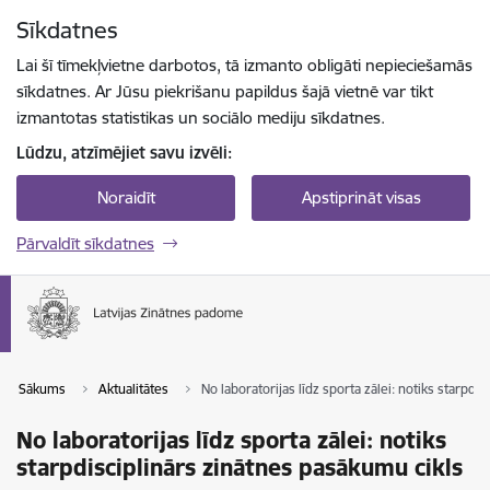
Pāriet uz lapas saturu
Sīkdatnes
Spied
lai meklētu
Enter
Lai šī tīmekļvietne darbotos, tā izmanto obligāti nepieciešamās
sīkdatnes. Ar Jūsu piekrišanu papildus šajā vietnē var tikt
izmantotas statistikas un sociālo mediju sīkdatnes.
Lūdzu, atzīmējiet savu izvēli:
Noraidīt
Apstiprināt visas
Pārvaldīt sīkdatnes
Sākums
Aktualitātes
No laboratorijas līdz sporta zālei: notiks starpdi
No laboratorijas līdz sporta zālei: notiks
starpdisciplinārs zinātnes pasākumu cikls