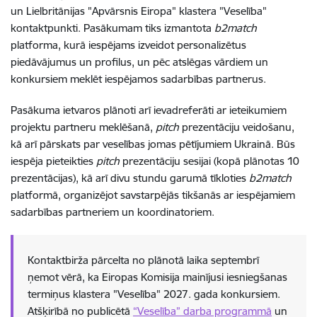
un Lielbritānijas "Apvārsnis Eiropa" klastera "Veselība"
kontaktpunkti. Pasākumam tiks izmantota
b2match
platforma, kurā iespējams izveidot personalizētus
piedāvājumus un profilus, un pēc atslēgas vārdiem un
konkursiem meklēt iespējamos sadarbības partnerus.
Pasākuma ietvaros plānoti arī ievadreferāti ar ieteikumiem
projektu partneru meklēšanā,
pitch
prezentāciju veidošanu,
kā arī pārskats par veselības jomas pētījumiem Ukrainā. Būs
iespēja pieteikties
pitch
prezentāciju sesijai (kopā plānotas 10
prezentācijas), kā arī divu stundu garumā tīkloties
b2match
platformā, organizējot savstarpējās tikšanās ar iespējamiem
sadarbības partneriem un koordinatoriem.
Kontaktbirža pārcelta no plānotā laika septembrī
ņemot vērā, ka Eiropas Komisija mainījusi iesniegšanas
termiņus klastera "Veselība" 2027. gada konkursiem.
Atšķirībā no publicētā
“Veselība” darba programmā
un