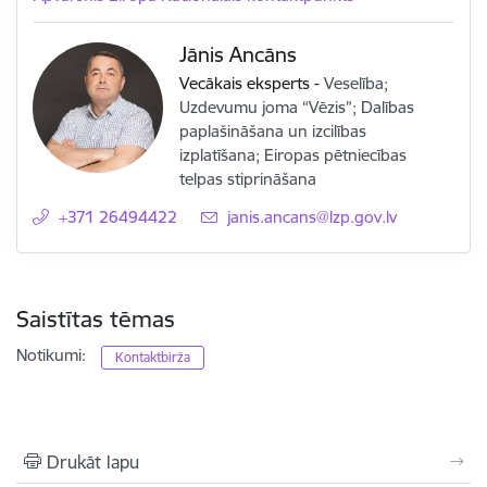
Jānis Ancāns
Vecākais eksperts
-
Veselība;
Uzdevumu joma “Vēzis”; Dalības
paplašināšana un izcilības
izplatīšana; Eiropas pētniecības
telpas stiprināšana
+371 26494422
E-pasts:
janis.ancans@lzp.gov.lv
Saistītas tēmas
Notikumi:
Kontaktbirža
Drukāt lapu