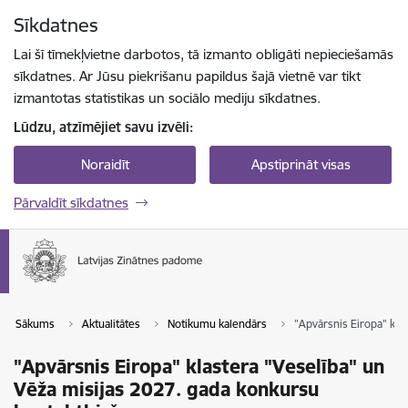
Pāriet uz lapas saturu
Sīkdatnes
Spied
lai meklētu
Enter
Lai šī tīmekļvietne darbotos, tā izmanto obligāti nepieciešamās
sīkdatnes. Ar Jūsu piekrišanu papildus šajā vietnē var tikt
izmantotas statistikas un sociālo mediju sīkdatnes.
Lūdzu, atzīmējiet savu izvēli:
Noraidīt
Apstiprināt visas
Pārvaldīt sīkdatnes
Sākums
Aktualitātes
Notikumu kalendārs
"Apvārsnis Eiropa" kla
"Apvārsnis Eiropa" klastera "Veselība" un
Vēža misijas 2027. gada konkursu