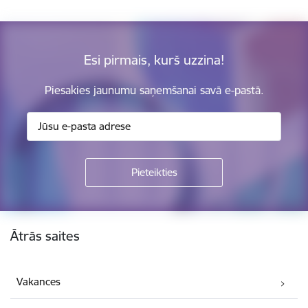
Esi pirmais, kurš uzzina!
Piesakies jaunumu saņemšanai savā e-pastā.
Kājene
Ātrās saites
Vakances