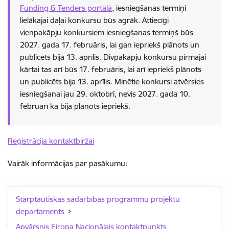
Funding & Tenders portālā
, iesniegšanas termiņi
lielākajai daļai konkursu būs agrāk. Attiecīgi
vienpakāpju konkursiem iesniegšanas termiņš būs
2027. gada 17. februāris, lai gan iepriekš plānots un
publicēts bija 13. aprīlis. Divpakāpju konkursu pirmajai
kārtai tas arī būs 17. februāris, lai arī iepriekš plānots
un publicēts bija 13. aprīlis. Minētie konkursi atvērsies
iesniegšanai jau 29. oktobrī, nevis 2027. gada 10.
februārī kā bija plānots iepriekš.
Reģistrācija kontaktbiržai
Vairāk informācijas par pasākumu:
Starptautiskās sadarbības programmu projektu
departaments
Apvārsnis Eiropa Nacionālais kontaktpunkts