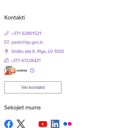
Kontakti
+371 62801521
E-pasts:
pasts@lzp.gov.lv
Smilšu iela 8, Rīga, LV-1050
+371 67228421
Visi kontakti
Sekojiet mums