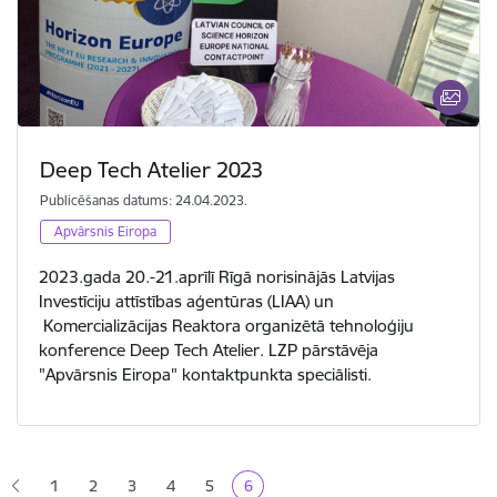
Deep Tech Atelier 2023
Publicēšanas datums: 24.04.2023.
Apvārsnis Eiropa
2023.gada 20.-21.aprīlī Rīgā norisinājās Latvijas
Investīciju attīstības aģentūras (LIAA) un
Komercializācijas Reaktora organizētā tehnoloģiju
konference Deep Tech Atelier. LZP pārstāvēja
"Apvārsnis Eiropa" kontaktpunkta speciālisti.
Lapošana
1
2
3
4
5
6
Lapa
Lapa
Lapa
Lapa
Pašreizējā lapa