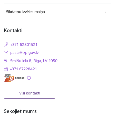
Sīkdatņu izvēles maiņa
Kontakti
+371 62801521
E-pasts:
pasts@lzp.gov.lv
Smilšu iela 8, Rīga, LV-1050
+371 67228421
Visi kontakti
Sekojiet mums