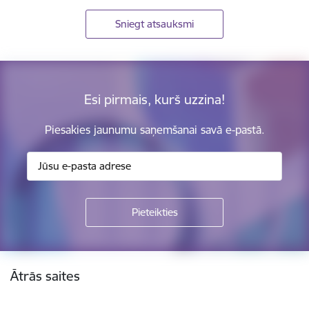
Sniegt atsauksmi
Esi pirmais, kurš uzzina!
Piesakies jaunumu saņemšanai savā e-pastā.
Kājene
Ātrās saites