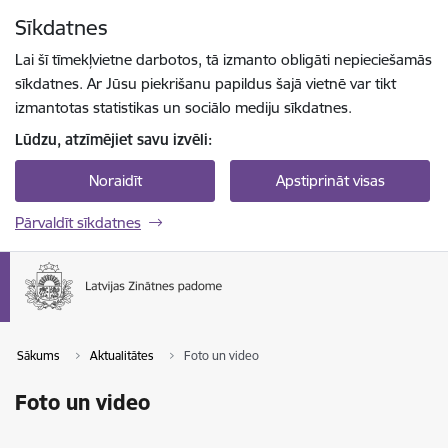
Pāriet uz lapas saturu
Sīkdatnes
Spied
lai meklētu
Enter
Lai šī tīmekļvietne darbotos, tā izmanto obligāti nepieciešamās
sīkdatnes. Ar Jūsu piekrišanu papildus šajā vietnē var tikt
izmantotas statistikas un sociālo mediju sīkdatnes.
Lūdzu, atzīmējiet savu izvēli:
Noraidīt
Apstiprināt visas
Pārvaldīt sīkdatnes
Sākums
Aktualitātes
Foto un video
Foto un video