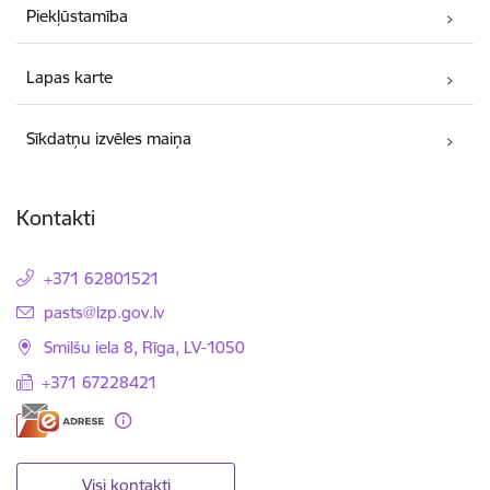
Piekļūstamība
Lapas karte
Sīkdatņu izvēles maiņa
Kontakti
+371 62801521
E-pasts:
pasts@lzp.gov.lv
Smilšu iela 8, Rīga, LV-1050
+371 67228421
Visi kontakti