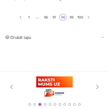
Lapošana
…
1
96
97
98
99
100
Lapa
Lapa
Pašreizējā lapa
Lapa
Lapa
Drukāt lapu