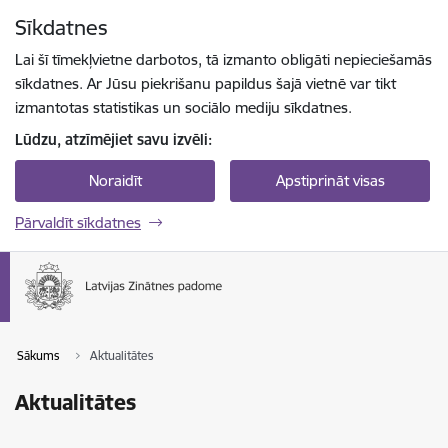
Pāriet uz lapas saturu
Sīkdatnes
Spied
lai meklētu
Enter
Lai šī tīmekļvietne darbotos, tā izmanto obligāti nepieciešamās
sīkdatnes. Ar Jūsu piekrišanu papildus šajā vietnē var tikt
izmantotas statistikas un sociālo mediju sīkdatnes.
Lūdzu, atzīmējiet savu izvēli:
Noraidīt
Apstiprināt visas
Pārvaldīt sīkdatnes
Sākums
Aktualitātes
Aktualitātes