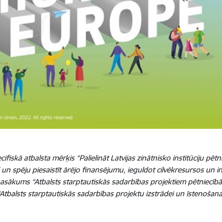
cifiskā atbalsta mērķis “Palielināt Latvijas zinātnisko institūciju pēt
i un spēju piesaistīt ārējo finansējumu, ieguldot cilvēkresursos un i
pasākums “Atbalsts starptautiskās sadarbības projektiem pētniecībā 
“Atbalsts starptautiskās sadarbības projektu izstrādei un īstenošana