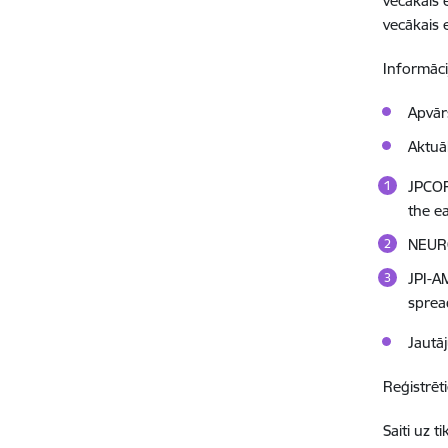
vecākais 
vecākais 
Informāci
Apvār
Aktuā
JPCOF
the e
NEURO
JPI-A
sprea
Jautā
Reģistrēt
Saiti uz 