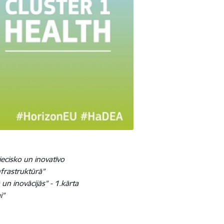
niecisko un inovatīvo
nfrastruktūrā”
un inovācijās” - 1.kārta
i”