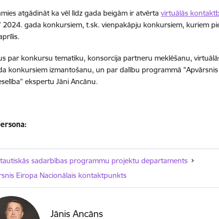
amies atgādināt ka vēl līdz gada beigām ir atvērta
virtuālās kontakt
” 2024. gada konkursiem, t.sk. vienpakāpju konkursiem, kuriem pi
prīlis.
s par konkursu tematiku, konsorcija partneru meklēšanu, virtuālā
da konkursiem izmantošanu, un par dalību programmā "Apvārsnis 
selība” ekspertu Jāni Ancānu.
ersona:
ptautiskās sadarbības programmu projektu departaments
snis Eiropa Nacionālais kontaktpunkts
Jānis Ancāns