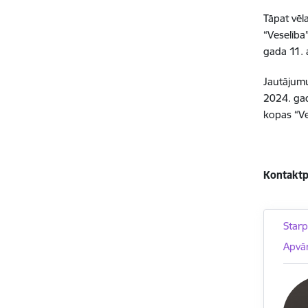
Tāpat vēl
“Veselība
gada 11. a
Jautājumu
2024. ga
kopas “Ve
Kontaktp
Star
Apvār