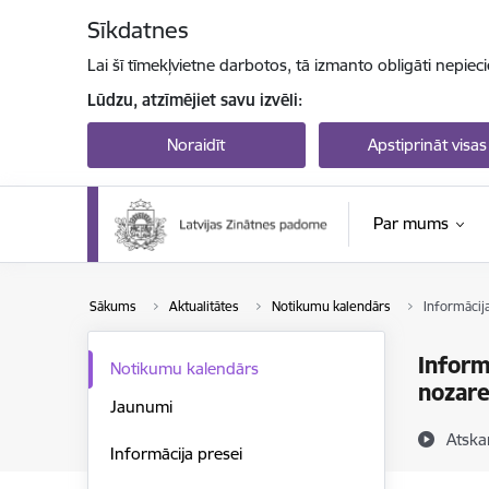
Pāriet uz lapas saturu
Sīkdatnes
Lai šī tīmekļvietne darbotos, tā izmanto obligāti nepiec
Lūdzu, atzīmējiet savu izvēli:
Noraidīt
Apstiprināt visas
Par mums
Sākums
Aktualitātes
Notikumu kalendārs
Informācij
Inform
Notikumu kalendārs
nozar
Jaunumi
Atska
Informācija presei