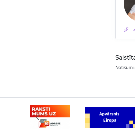
+
Saistī
Notikumi: