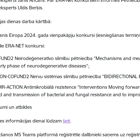
eksperts Jānis Ancāns. Par ERA-Net konkursiem informēs Pētniec
eksperts Uldis Berķis.
jas dienas darba kārtībā:
snis Eiropa 2024. gada vienpakāpju konkursi (iesniegšanas termiņš 
lie ERA-NET konkursi:
UND2 Neirodeģeneratīvo slimību pētniecība "Mechanisms and mea
arly phase of neurodegenerative diseases”;
N-COFUND2 Nervu sistēmas slimību pētniecība “BIDIRECTIONAL
MR-ACTION Antimikrobiālā rezistence “Interventions Moving forwar
d and transmission of bacterial and fungal resistance and to impro
jumi un atbildes
ies informācijas dienai lūdzam
šeit
.
tikšanos MS Teams platformā reģistrētie dalībnieki saņems uz reģistr