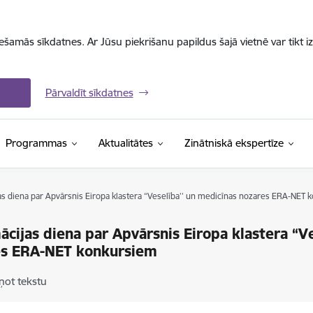
iešamās sīkdatnes. Ar Jūsu piekrišanu papildus šajā vietnē var tikt i
Pārvaldīt sīkdatnes
Programmas
Aktualitātes
Zinātniskā ekspertīze
as diena par Apvārsnis Eiropa klastera “Veselība’’ un medicīnas nozares ERA-NET 
ācijas diena par Apvārsnis Eiropa klastera “V
es ERA-NET konkursiem
ņot tekstu