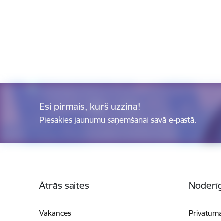
Esi pirmais, kurš uzzina!
Piesakies jaunumu saņemšanai savā e-pastā.
Kājene
Ātrās saites
Noderīg
Vakances
Privātuma