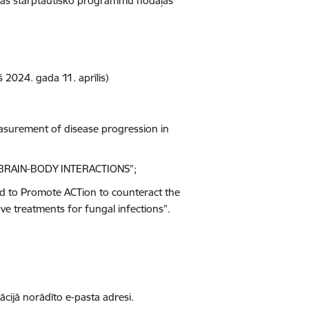
ības starptautisko programmu nodaļas
2024. gada 11. aprīlis)
surement of disease progression in
 BRAIN-BODY INTERACTIONS”;
d to Promote ACTion to counteract the
ve treatments for fungal infections”.
ācijā norādīto e-pasta adresi.