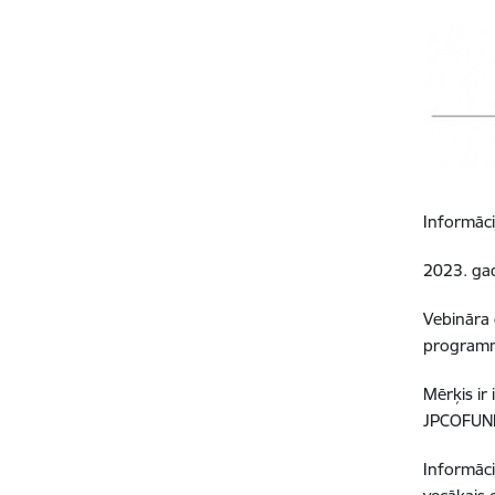
Informāci
2023. gad
Vebināra 
program
Mērķis ir
JPCOFUND
Informāci