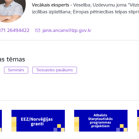
Vecākais eksperts
-
Veselība; Uzdevumu joma “Vēzis
izcilības izplatīšana; Eiropas pētniecības telpas stip
371 26494422
E-pasts:
janis.ancans@lzp.gov.lv
tas tēmas
Seminārs
Tiešsaistes pasākums