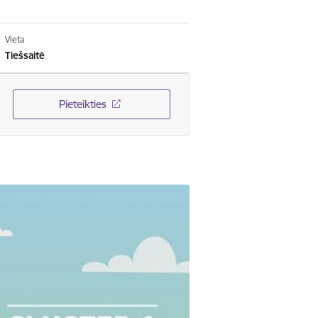
Vieta
Tiešsaitē
Pieteikties