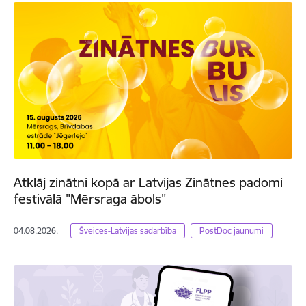
Atklāj zinātni kopā ar Latvijas Zinātnes padomi
festivālā "Mērsraga ābols"
04.08.2026.
Šveices-Latvijas sadarbība
PostDoc jaunumi