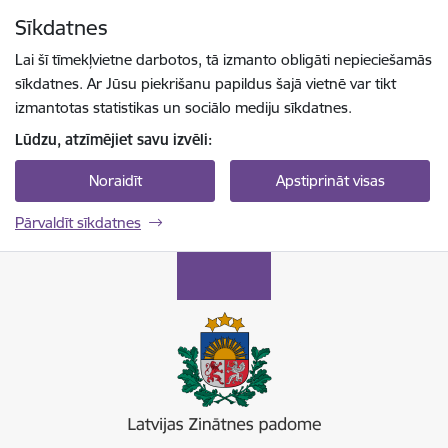
Pāriet uz lapas saturu
Sīkdatnes
Spied
lai meklētu
Enter
Lai šī tīmekļvietne darbotos, tā izmanto obligāti nepieciešamās
sīkdatnes. Ar Jūsu piekrišanu papildus šajā vietnē var tikt
izmantotas statistikas un sociālo mediju sīkdatnes.
Lūdzu, atzīmējiet savu izvēli:
Noraidīt
Apstiprināt visas
Pārvaldīt sīkdatnes
Latvijas Zinātnes padome