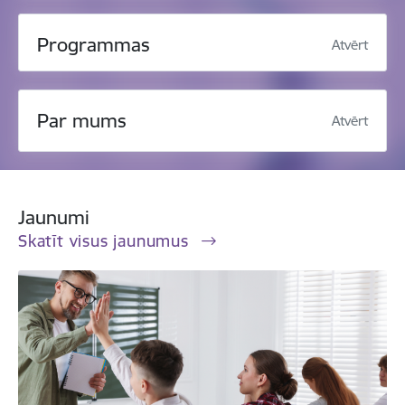
Programmas
Atvērt
Par mums
Atvērt
Jaunumi
Skatīt visus jaunumus