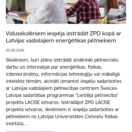
Vidusskolēniem iespēja izstrādāt ZPD kopā ar
Latvijas vadošajiem enerģētikas pētniekiem
05.08.2026.
Skolēniem, kuri plāno izstrādāt zinātniski pētniecisko
darbu un interesējas par enerģētikas, fizikas,
inženierzinātņu, informācijas tehnoloģiju vai mākslīgā
intelekta tēmām, aicināti izmantot iespēju sadarboties
ar Latvijas vadošajiem pētniecības centriem Šveices-
Latvijas sadarbības programmas "Lietišķā pētniecība"
projekta LACISE ietvaros. Izstrādājot ZPD LACISE
projekta ietvaros, skolēniem ir iespēja sadarboties ar
pētniekiem no Latvijas Universitātes Cietvielu fizikas
institūta,…