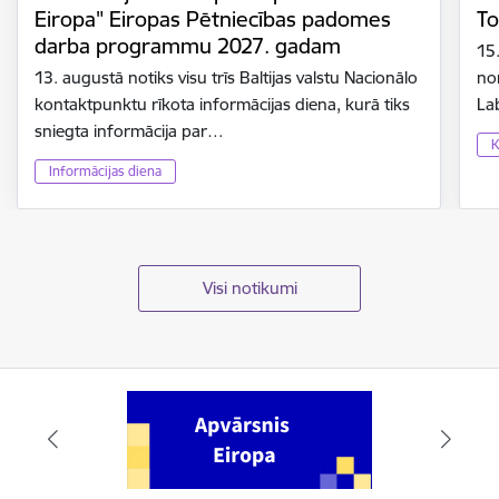
Eiropa" Eiropas Pētniecības padomes
To
darba programmu 2027. gadam
15
13. augustā notiks visu trīs Baltijas valstu Nacionālo
no
kontaktpunktu rīkota informācijas diena, kurā tiks
La
sniegta informācija par…
K
Informācijas diena
Visi notikumi