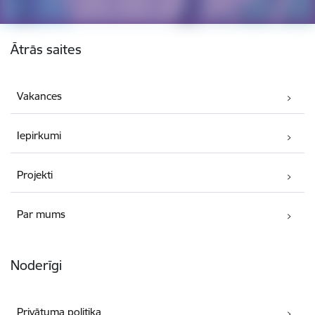
Kājene
Ātrās saites
Vakances
Iepirkumi
Projekti
Par mums
Noderīgi
Privātuma politika