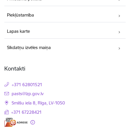
Piekļūstamība
Lapas karte
Sīkdatņu izvēles maiņa
Kontakti
+371 62801521
E-pasts:
pasts@lzp.gov.lv
Smilšu iela 8, Rīga, LV-1050
+371 67228421