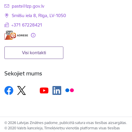
E-pasts:
pasts@lzp.gov.lv
Smilšu iela 8, Rīga, LV-1050
+371 67228421
Visi kontakti
Sekojiet mums
© 2026 Latvijas Zinātnes padome, publicētā satura visas tiesības aizsargātas.
© 2020 Valsts kanceleja, Tīmekļvietņu vienotās platformas visas tiesības