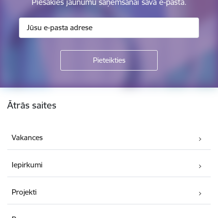
Piesakies jaunumu saņemšanai savā e-pastā.
Kājene
Ātrās saites
Vakances
Iepirkumi
Projekti