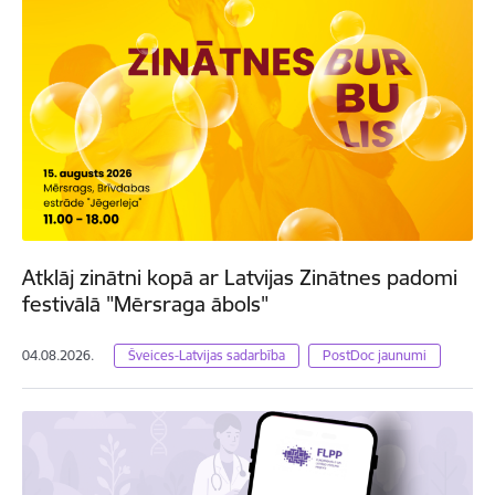
Atklāj zinātni kopā ar Latvijas Zinātnes padomi
festivālā "Mērsraga ābols"
04.08.2026.
Šveices-Latvijas sadarbība
PostDoc jaunumi