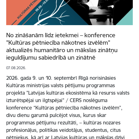
No zināšanām līdz ietekmei – konference
"Kultūras pētniecība nākotnes izvēlēm"
aktualizēs humanitāro un mākslas zinātņu
ieguldījumu sabiedrībā un zinātnē
07.08.2026.
2026. gada 9. un 10. septembrī Rīgā norisināsies
Kultūras ministrijas valsts pētījumu programmas
projekta "Latvijas kultūras ekosistēma kā resurss valsts
izturētspējai un ilgtspējai" / CERS noslēguma
konference “Kultūras pētniecība nākotnes izvēlēm”,
divu dienu garumā pulcējot visus, kurus skar
programmas pētījumu rezultāti, – kultūras nozares
profesionāļus, politikas veidotājus, studentus, citus
pētniekus, kā arī ar Latvijas kultūras un mākslas dzīvi