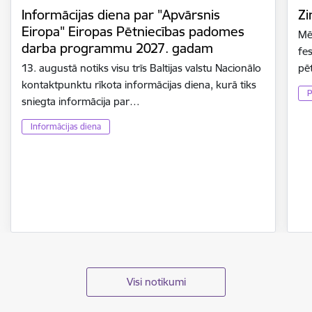
Informācijas diena par "Apvārsnis
Zi
Eiropa" Eiropas Pētniecības padomes
Mē
darba programmu 2027. gadam
fes
13. augustā notiks visu trīs Baltijas valstu Nacionālo
pē
kontaktpunktu rīkota informācijas diena, kurā tiks
P
sniegta informācija par…
Informācijas diena
Visi notikumi