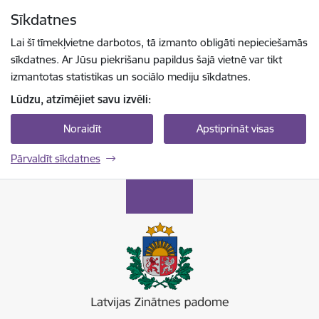
Pāriet uz lapas saturu
Sīkdatnes
Spied
lai meklētu
Enter
Lai šī tīmekļvietne darbotos, tā izmanto obligāti nepieciešamās
sīkdatnes. Ar Jūsu piekrišanu papildus šajā vietnē var tikt
izmantotas statistikas un sociālo mediju sīkdatnes.
Lūdzu, atzīmējiet savu izvēli:
Noraidīt
Apstiprināt visas
Pārvaldīt sīkdatnes
Latvijas Zinātnes padome