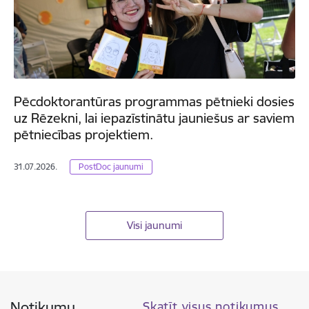
Pēcdoktorantūras programmas pētnieki dosies
uz Rēzekni, lai iepazīstinātu jauniešus ar saviem
pētniecības projektiem.
31.07.2026.
PostDoc jaunumi
Visi jaunumi
Notikumu
Skatīt visus notikumus