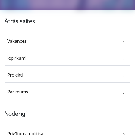
Kājene
Ātrās saites
Vakances
Iepirkumi
Projekti
Par mums
Noderīgi
Privātuma politika