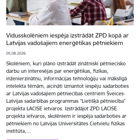
Vidusskolēniem iespēja izstrādāt ZPD kopā ar
Latvijas vadošajiem enerģētikas pētniekiem
05.08.2026.
Skolēniem, kuri plāno izstrādāt zinātniski pētniecisko
darbu un interesējas par enerģētikas, fizikas,
inženierzinātņu, informācijas tehnoloģiju vai mākslīgā
intelekta tēmām, aicināti izmantot iespēju sadarboties
ar Latvijas vadošajiem pētniecības centriem Šveices-
Latvijas sadarbības programmas "Lietišķā pētniecība"
projekta LACISE ietvaros. Izstrādājot ZPD LACISE
projekta ietvaros, skolēniem ir iespēja sadarboties ar
pētniekiem no Latvijas Universitātes Cietvielu fizikas
institūta,…