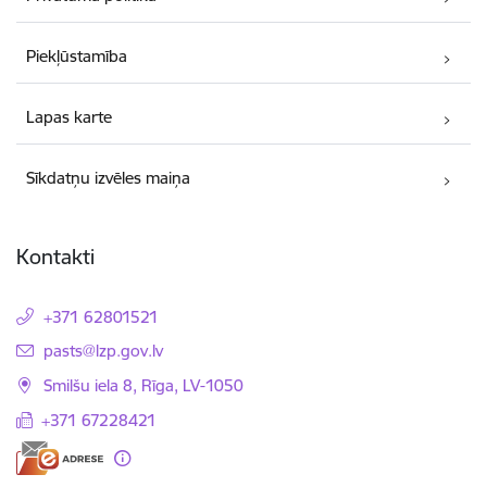
Piekļūstamība
Lapas karte
Sīkdatņu izvēles maiņa
Kontakti
+371 62801521
E-pasts:
pasts@lzp.gov.lv
Smilšu iela 8, Rīga, LV-1050
+371 67228421