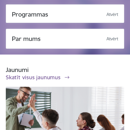
Programmas
Atvērt
Par mums
Atvērt
Jaunumi
Skatīt visus jaunumus