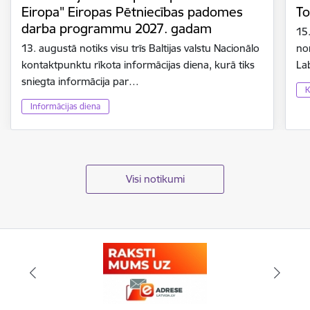
Eiropa" Eiropas Pētniecības padomes
To
darba programmu 2027. gadam
15
13. augustā notiks visu trīs Baltijas valstu Nacionālo
no
kontaktpunktu rīkota informācijas diena, kurā tiks
La
sniegta informācija par…
K
Informācijas diena
Visi notikumi