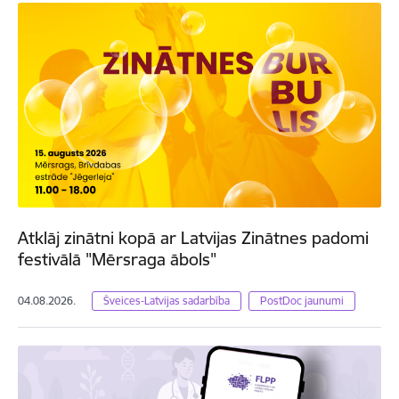
Atklāj zinātni kopā ar Latvijas Zinātnes padomi
festivālā "Mērsraga ābols"
04.08.2026.
Šveices-Latvijas sadarbība
PostDoc jaunumi