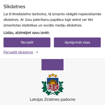
Pāriet uz lapas saturu
Sīkdatnes
Spied
lai meklētu
Enter
Lai šī tīmekļvietne darbotos, tā izmanto obligāti nepieciešamās
sīkdatnes. Ar Jūsu piekrišanu papildus šajā vietnē var tikt
izmantotas statistikas un sociālo mediju sīkdatnes.
Lūdzu, atzīmējiet savu izvēli:
Noraidīt
Apstiprināt visas
Pārvaldīt sīkdatnes
Latvijas Zinātnes padome