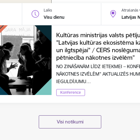
Laiks
Atrašanās 
Visu dienu
Latvijas 
Kultūras ministrijas valsts pē
"Latvijas kultūras ekosistēma kā
un ilgtspējai" / CERS noslēgum
pētniecība nākotnes izvēlēm”
NO ZINĀŠANĀM LĪDZ IETEKMEI – KONF
NĀKOTNES IZVĒLĒM" AKTUALIZĒS HUM
IEGULDĪJUMU…
Konference
Visi notikumi