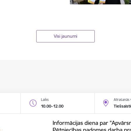
Visi jaunumi
Laiks
Atrašanās 
10.00–12.00
Tiešsaist
Informācijas diena par "Apvārsn
Pētniecības padomes darba p