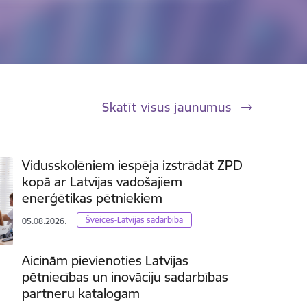
Skatīt visus jaunumus
Vidusskolēniem iespēja izstrādāt ZPD
kopā ar Latvijas vadošajiem
enerģētikas pētniekiem
Šveices-Latvijas sadarbība
05.08.2026.
Aicinām pievienoties Latvijas
pētniecības un inovāciju sadarbības
partneru katalogam