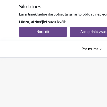
Pāriet uz lapas saturu
Sīkdatnes
Lai šī tīmekļvietne darbotos, tā izmanto obligāti nepiec
Lūdzu, atzīmējiet savu izvēli:
Noraidīt
Apstiprināt visas
Par mums
Latvijas Zinātnes padome