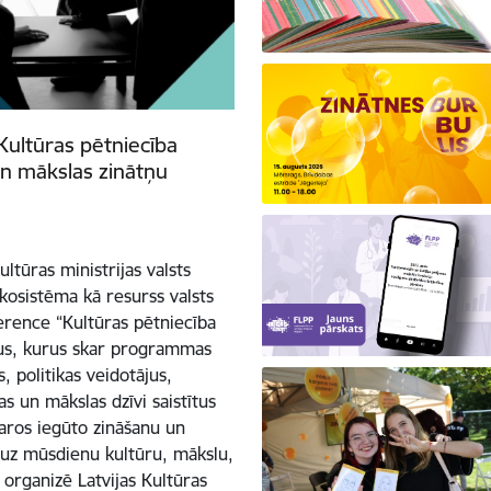
Kultūras pētniecība
n mākslas zinātņu
ltūras ministrijas valsts
kosistēma kā resurss valsts
erence “Kultūras pētniecība
sus, kurus skar programmas
, politikas veidotājus,
as un mākslas dzīvi saistītus
varos iegūto zināšanu un
 uz mūsdienu kultūru, mākslu,
 organizē Latvijas Kultūras