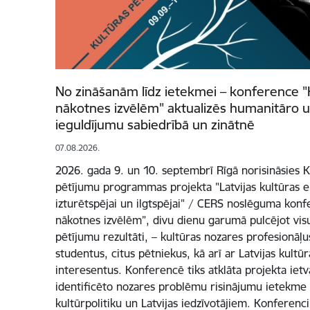
No zināšanām līdz ietekmei – konference "
nākotnes izvēlēm" aktualizēs humanitāro u
ieguldījumu sabiedrībā un zinātnē
07.08.2026.
2026. gada 9. un 10. septembrī Rīgā norisināsies Ku
pētījumu programmas projekta "Latvijas kultūras e
izturētspējai un ilgtspējai" / CERS noslēguma konf
nākotnes izvēlēm”, divu dienu garumā pulcējot vi
pētījumu rezultāti, – kultūras nozares profesionāļus
studentus, citus pētniekus, kā arī ar Latvijas kultūr
interesentus. Konferencē tiks atklāta projekta iet
identificēto nozares problēmu risinājumu ietekme
kultūrpolitiku un Latvijas iedzīvotājiem. Konferenci