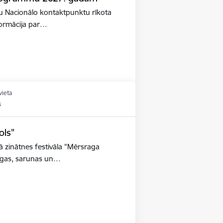
lstu Nacionālo kontaktpunktu rīkota
nformācija par…
vieta
s
ols"
ā zinātnes festivāla "Mērsraga
taigas, sarunas un…