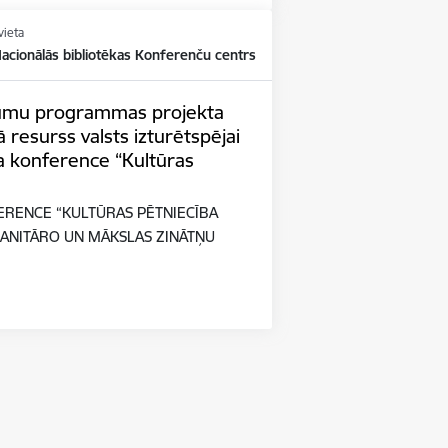
vieta
Nacionālās bibliotēkas Konferenču centrs
tījumu programmas projekta
 resurss valsts izturētspējai
a konference “Kultūras
ERENCE “KULTŪRAS PĒTNIECĪBA
ANITĀRO UN MĀKSLAS ZINĀTŅU