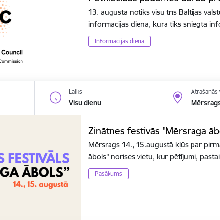
13. augustā notiks visu trīs Baltijas va
informācijas diena, kurā tiks sniegta i
Informācijas diena
Laiks
Atrašanās 
Visu dienu
Mērsrag
Zinātnes festivās "Mērsraga āb
Mērsrags 14., 15.augustā kļūs par pirm
ābols" norises vietu, kur pētījumi, pas
Pasākums