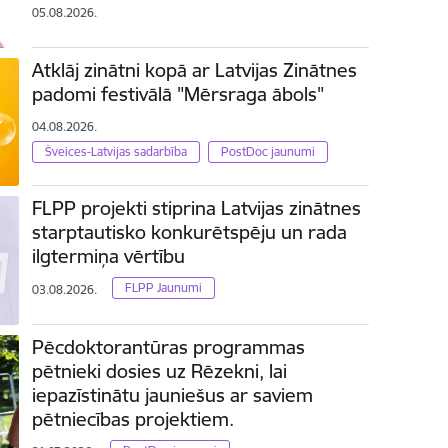
05.08.2026.
Atklāj zinātni kopā ar Latvijas Zinātnes
padomi festivālā "Mērsraga ābols"
04.08.2026.
Šveices-Latvijas sadarbība
PostDoc jaunumi
FLPP projekti stiprina Latvijas zinātnes
starptautisko konkurētspēju un rada
ilgtermiņa vērtību
FLPP Jaunumi
03.08.2026.
Pēcdoktorantūras programmas
pētnieki dosies uz Rēzekni, lai
iepazīstinātu jauniešus ar saviem
pētniecības projektiem.