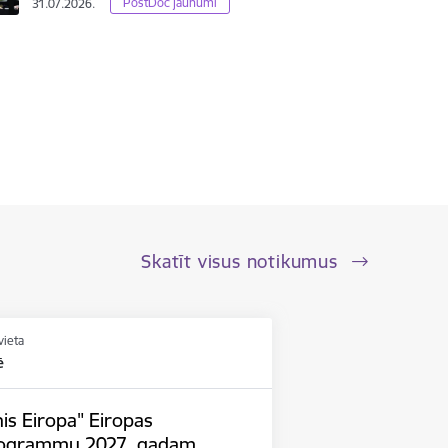
PostDoc jaunumi
31.07.2026.
Skatīt visus notikumus
vieta
ē
is Eiropa" Eiropas
rogrammu 2027. gadam