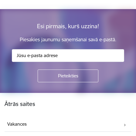
Esi pirmais, kurš uzzina!
Piesakies jaunumu saņemšanai savā e-pastā.
Kājene
Ātrās saites
Vakances