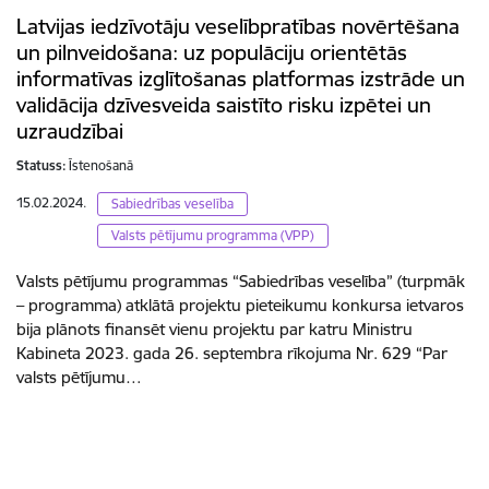
Latvijas iedzīvotāju veselībpratības novērtēšana
un pilnveidošana: uz populāciju orientētās
informatīvas izglītošanas platformas izstrāde un
validācija dzīvesveida saistīto risku izpētei un
uzraudzībai
Statuss:
Īstenošanā
15.02.2024.
Sabiedrības veselība
Valsts pētījumu programma (VPP)
Valsts pētījumu programmas “Sabiedrības veselība” (turpmāk
– programma) atklātā projektu pieteikumu konkursa ietvaros
bija plānots finansēt vienu projektu par katru Ministru
Kabineta 2023. gada 26. septembra rīkojuma Nr. 629 “Par
valsts pētījumu…