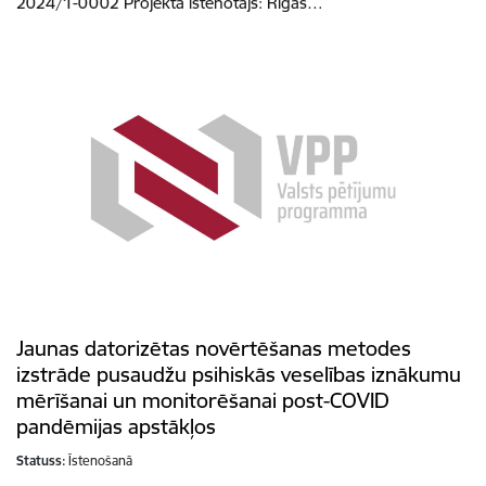
2024/1-0002 Projekta īstenotājs: Rīgas…
Jaunas datorizētas novērtēšanas metodes
izstrāde pusaudžu psihiskās veselības iznākumu
mērīšanai un monitorēšanai post-COVID
pandēmijas apstākļos
Statuss:
Īstenošanā