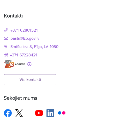
Kontakti
+371 62801521
E-pasts:
pasts@lzp.gov.lv
Smilšu iela 8, Rīga, LV-1050
+371 67228421
Visi kontakti
Sekojiet mums