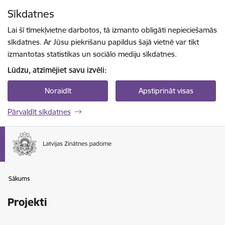
Pāriet uz lapas saturu
Sīkdatnes
Spied
lai meklētu
Enter
Lai šī tīmekļvietne darbotos, tā izmanto obligāti nepieciešamās
sīkdatnes. Ar Jūsu piekrišanu papildus šajā vietnē var tikt
izmantotas statistikas un sociālo mediju sīkdatnes.
Lūdzu, atzīmējiet savu izvēli:
Noraidīt
Apstiprināt visas
Pārvaldīt sīkdatnes
Sākums
Projekti