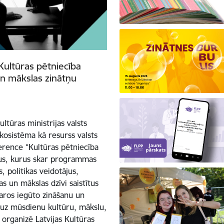
Kultūras pētniecība
n mākslas zinātņu
ltūras ministrijas valsts
kosistēma kā resurss valsts
erence “Kultūras pētniecība
sus, kurus skar programmas
, politikas veidotājus,
as un mākslas dzīvi saistītus
varos iegūto zināšanu un
 uz mūsdienu kultūru, mākslu,
 organizē Latvijas Kultūras