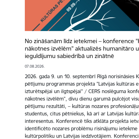
No zināšanām līdz ietekmei – konference "
nākotnes izvēlēm" aktualizēs humanitāro u
ieguldījumu sabiedrībā un zinātnē
07.08.2026.
2026. gada 9. un 10. septembrī Rīgā norisināsies Ku
pētījumu programmas projekta "Latvijas kultūras e
izturētspējai un ilgtspējai" / CERS noslēguma konf
nākotnes izvēlēm”, divu dienu garumā pulcējot vi
pētījumu rezultāti, – kultūras nozares profesionāļus
studentus, citus pētniekus, kā arī ar Latvijas kultūr
interesentus. Konferencē tiks atklāta projekta iet
identificēto nozares problēmu risinājumu ietekme
kultūrpolitiku un Latvijas iedzīvotājiem. Konferenci