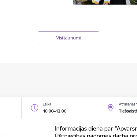
Visi jaunumi
Laiks
Atrašanās 
10.00–12.00
Tiešsaist
Informācijas diena par "Apvārsn
Pētniecības padomes darba p