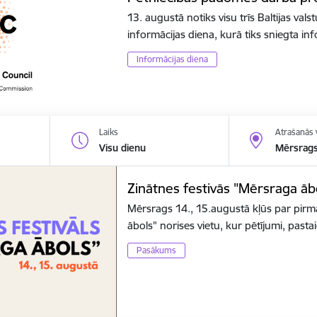
13. augustā notiks visu trīs Baltijas va
informācijas diena, kurā tiks sniegta i
Informācijas diena
Laiks
Atrašanās 
Visu dienu
Mērsrag
Zinātnes festivās "Mērsraga āb
Mērsrags 14., 15.augustā kļūs par pirm
ābols" norises vietu, kur pētījumi, pas
Pasākums