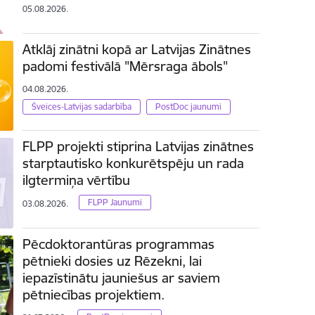
05.08.2026.
Atklāj zinātni kopā ar Latvijas Zinātnes
padomi festivālā "Mērsraga ābols"
04.08.2026.
Šveices-Latvijas sadarbība
PostDoc jaunumi
FLPP projekti stiprina Latvijas zinātnes
starptautisko konkurētspēju un rada
ilgtermiņa vērtību
FLPP Jaunumi
03.08.2026.
Pēcdoktorantūras programmas
pētnieki dosies uz Rēzekni, lai
iepazīstinātu jauniešus ar saviem
pētniecības projektiem.