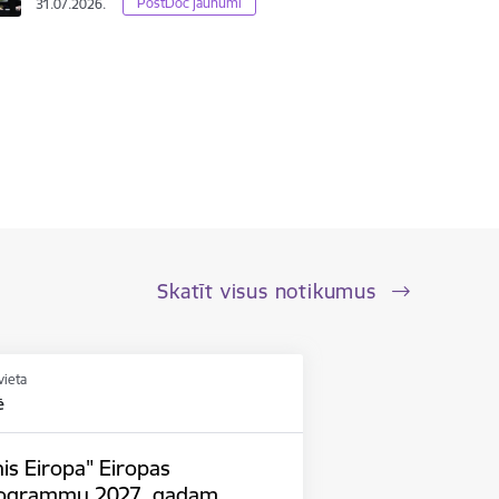
PostDoc jaunumi
31.07.2026.
Skatīt visus notikumus
vieta
ē
is Eiropa" Eiropas
rogrammu 2027. gadam