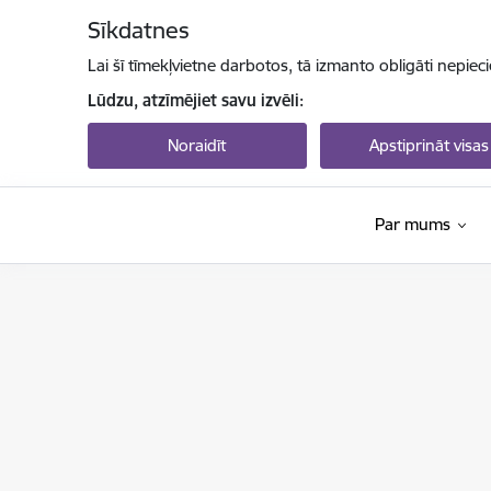
Pāriet uz lapas saturu
Sīkdatnes
Lai šī tīmekļvietne darbotos, tā izmanto obligāti nepiec
Lūdzu, atzīmējiet savu izvēli:
Noraidīt
Apstiprināt visas
Par mums
Latvijas Zinātnes padome