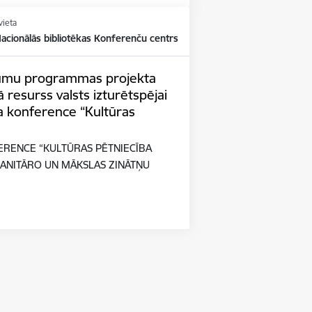
vieta
Nacionālās bibliotēkas Konferenču centrs
tījumu programmas projekta
 resurss valsts izturētspējai
a konference “Kultūras
ERENCE “KULTŪRAS PĒTNIECĪBA
ANITĀRO UN MĀKSLAS ZINĀTŅU