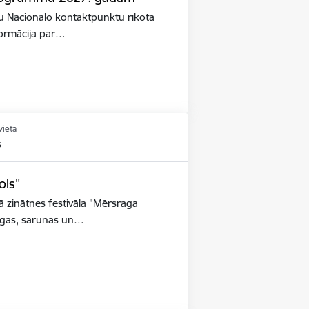
lstu Nacionālo kontaktpunktu rīkota
nformācija par…
vieta
s
ols"
ā zinātnes festivāla "Mērsraga
taigas, sarunas un…