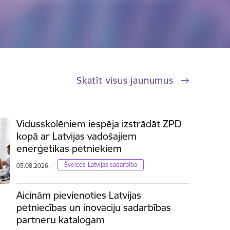
Skatīt visus jaunumus
Vidusskolēniem iespēja izstrādāt ZPD
kopā ar Latvijas vadošajiem
enerģētikas pētniekiem
Šveices-Latvijas sadarbība
05.08.2026.
Aicinām pievienoties Latvijas
pētniecības un inovāciju sadarbības
partneru katalogam