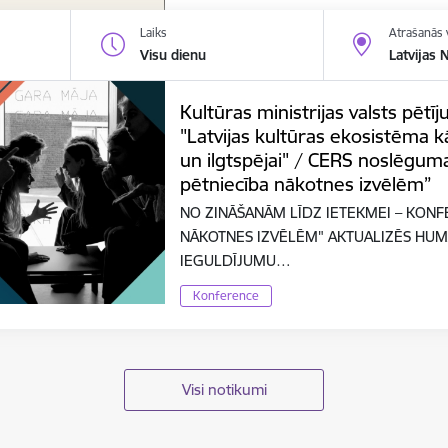
Laiks
Atrašanās 
Visu dienu
Latvijas 
Kultūras ministrijas valsts pē
"Latvijas kultūras ekosistēma kā
un ilgtspējai" / CERS noslēgum
pētniecība nākotnes izvēlēm”
NO ZINĀŠANĀM LĪDZ IETEKMEI – KONF
NĀKOTNES IZVĒLĒM" AKTUALIZĒS HUM
IEGULDĪJUMU…
Konference
Visi notikumi