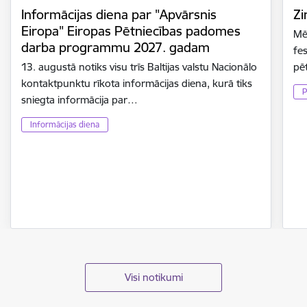
Informācijas diena par "Apvārsnis
Zi
Eiropa" Eiropas Pētniecības padomes
Mē
darba programmu 2027. gadam
fes
13. augustā notiks visu trīs Baltijas valstu Nacionālo
pē
kontaktpunktu rīkota informācijas diena, kurā tiks
P
sniegta informācija par…
Informācijas diena
Visi notikumi