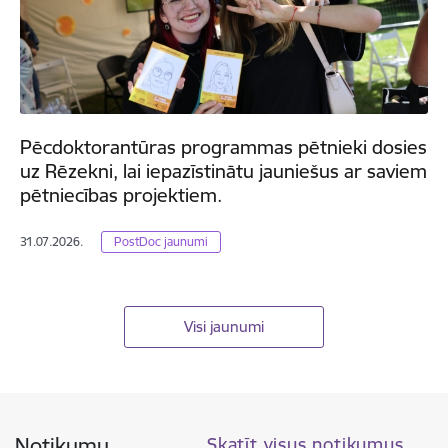
Pēcdoktorantūras programmas pētnieki dosies
uz Rēzekni, lai iepazīstinātu jauniešus ar saviem
pētniecības projektiem.
31.07.2026.
PostDoc jaunumi
Visi jaunumi
Notikumu
Skatīt visus notikumus