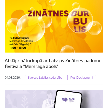
Atklāj zinātni kopā ar Latvijas Zinātnes padomi
festivālā "Mērsraga ābols"
04.08.2026.
Šveices-Latvijas sadarbība
PostDoc jaunumi