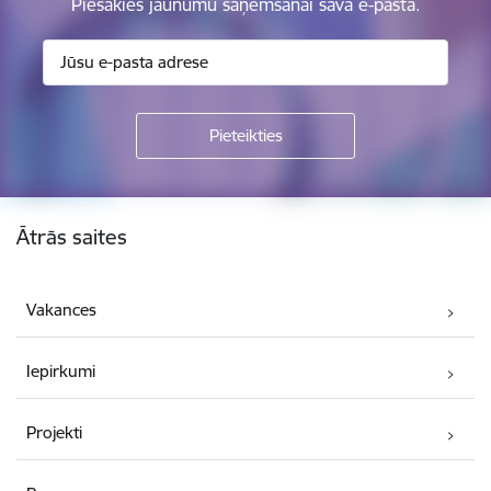
Piesakies jaunumu saņemšanai savā e-pastā.
Kājene
Ātrās saites
Vakances
Iepirkumi
Projekti