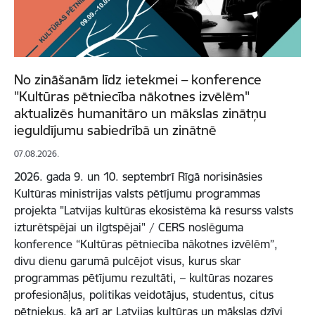
No zināšanām līdz ietekmei – konference
"Kultūras pētniecība nākotnes izvēlēm"
aktualizēs humanitāro un mākslas zinātņu
ieguldījumu sabiedrībā un zinātnē
07.08.2026.
2026. gada 9. un 10. septembrī Rīgā norisināsies
Kultūras ministrijas valsts pētījumu programmas
projekta "Latvijas kultūras ekosistēma kā resurss valsts
izturētspējai un ilgtspējai" / CERS noslēguma
konference “Kultūras pētniecība nākotnes izvēlēm”,
divu dienu garumā pulcējot visus, kurus skar
programmas pētījumu rezultāti, – kultūras nozares
profesionāļus, politikas veidotājus, studentus, citus
pētniekus, kā arī ar Latvijas kultūras un mākslas dzīvi