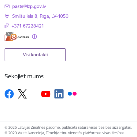
E-pasts:
pasts@lzp.gov.lv
Smilšu iela 8, Rīga, LV-1050
+371 67228421
Visi kontakti
Sekojiet mums
© 2026 Latvijas Zinātnes padome, publicētā satura visas tiesības aizsargātas.
© 2020 Valsts kanceleja, Tīmekļvietņu vienotās platformas visas tiesības