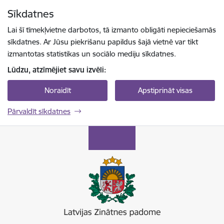
Pāriet uz lapas saturu
Sīkdatnes
Spied
lai meklētu
Enter
Lai šī tīmekļvietne darbotos, tā izmanto obligāti nepieciešamās
sīkdatnes. Ar Jūsu piekrišanu papildus šajā vietnē var tikt
izmantotas statistikas un sociālo mediju sīkdatnes.
Lūdzu, atzīmējiet savu izvēli:
Noraidīt
Apstiprināt visas
Pārvaldīt sīkdatnes
Latvijas Zinātnes padome